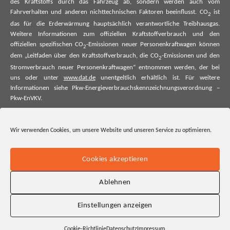
des Kraftstoffs durch das Fahrzeug ab, sondern werden auch vom
Fahrverhalten und anderen nichttechnischen Faktoren beeinflusst. CO
ist
2
das für die Erderwärmung hauptsächlich verantwortliche Treibhausgas.
Weitere Informationen zum offiziellen Kraftstoffverbrauch und den
offiziellen spezifischen CO
-Emissionen neuer Personenkraftwagen können
2
dem „Leitfaden über den Kraftstoffverbrauch, die CO
-Emissionen und den
2
Stromverbrauch neuer Personenkraftwagen“ entnommen werden, der bei
uns oder unter
www.dat.de
unentgeltlich erhältlich ist. Für weitere
Informationen siehe Pkw-Energieverbrauchskennzeichnungsverordnung –
Pkw-EnVKV.
*Weitere Informationen zum offiziellen Kraftstoffverbrauch und zu den
offiziellen spezifischen CO₂-Emissionen und ggf. zum Stromverbrauch neuer
Wir verwenden Cookies, um unsere Website und unseren Service zu optimieren.
Pkw können dem Leitfaden über den offiziellen Kraftstoffverbrauch, die
offiziellen spezifischen CO₂-Emissionen und den offiziellen Stromverbrauch
neuer Pkw entnommen werden. Dieser ist an allen Verkaufsstellen und bei
Cookies akzeptieren
der Deutschen Automobil Treuhand GmbH unentgeltlich erhältlich, sowie
unter www.dat.de.
Ablehnen
Einstellungen anzeigen
Cookie-Richtlinie
Datenschutz
Impressum