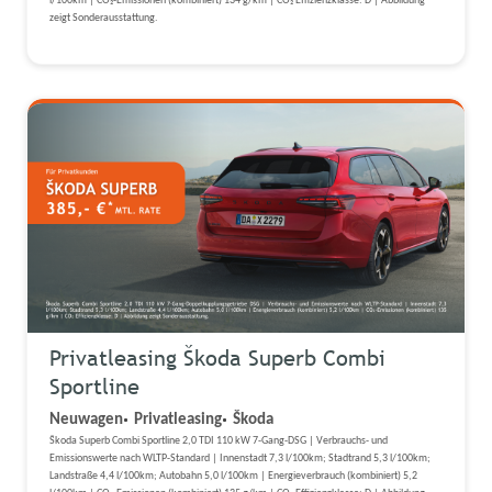
l/100km | CO₂-Emissionen (kombiniert) 134 g/km | CO₂ Effizienzklasse: D | Abbildung
zeigt Sonderausstattung.
Privatleasing Škoda Superb Combi
Sportline
Neuwagen
Privatleasing
Škoda
Škoda Superb Combi Sportline 2,0 TDI 110 kW 7-Gang-DSG | Verbrauchs- und
Emissionswerte nach WLTP-Standard | Innenstadt 7,3 l/100km; Stadtrand 5,3 l/100km;
Landstraße 4,4 l/100km; Autobahn 5,0 l/100km | Energieverbrauch (kombiniert) 5,2