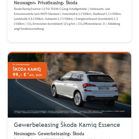
Neuwagen
Privatleasing
Škoda
Škoda Kamiq Essence 1,0 TSI 70 kW 5-Gang-Schaltgetriebe | Verbrauchs- und
Emissionswerte nach WLTP-Standard | Innenstadt 6,5 l/100km; Stadtrand 5,1 l/100km;
Landstraße 4,6 l/100km; Autobahn 5,7 l/100km | Energieverbrauch (kombiniert) 5,3
l/100km | CO₂-Emissionen (kombiniert) 121 g/km | CO₂ Effizienzklasse: D | Abbildung
zeigt Sonderausstattung.
Gewerbeleasing Škoda Kamiq Essence
Neuwagen
Gewerbeleasing
Škoda