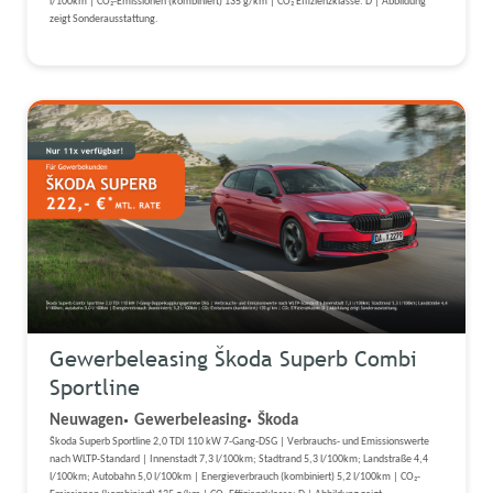
l/100km | CO₂-Emissionen (kombiniert) 135 g/km | CO₂ Effizienzklasse: D | Abbildung
zeigt Sonderausstattung.
Gewerbeleasing Škoda Superb Combi
Sportline
Neuwagen
Gewerbeleasing
Škoda
Škoda Superb Sportline 2,0 TDI 110 kW 7-Gang-DSG | Verbrauchs- und Emissionswerte
nach WLTP-Standard | Innenstadt 7,3 l/100km; Stadtrand 5,3 l/100km; Landstraße 4,4
l/100km; Autobahn 5,0 l/100km | Energieverbrauch (kombiniert) 5,2 l/100km | CO₂-