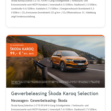
Škoda Kamiq Essence 1,0 TSI 70 kW 5-Gang-Schaltgetriebe | Verbrauchs- und
Emissionswerte nach WLTP-Standard | Innenstadt 6,5 l/100km; Stadtrand 5,1 l/100km;
Landstraße 4,6 l/100km; Autobahn 5,7 l/100km | Energieverbrauch (kombiniert) 5,3
l/100km | CO₂-Emissionen (kombiniert) 121 g/km | CO₂ Effizienzklasse: D | Abbildung
zeigt Sonderausstattung.
Gewerbeleasing Škoda Karoq Selection
Neuwagen
Gewerbeleasing
Škoda
Škoda Karoq Selection 1,0 TSI 85 kW 6-Gang-Schaltgetriebe | Verbrauchs- und
Emissionswerte nach WLTP-Standard | Innenstadt 7,6 l/100km; Stadtrand 5,7 l/100km;