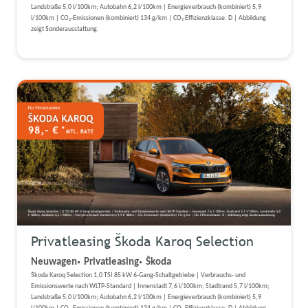
Landstraße 5,0 l/100km; Autobahn 6,2 l/100km | Energieverbrauch (kombiniert) 5,9
l/100km | CO₂-Emissionen (kombiniert) 134 g/km | CO₂ Effizienzklasse: D | Abbildung
zeigt Sonderausstattung.
Privatleasing Škoda Karoq Selection
Neuwagen
Privatleasing
Škoda
Škoda Karoq Selection 1,0 TSI 85 kW 6-Gang-Schaltgetriebe | Verbrauchs- und
Emissionswerte nach WLTP-Standard | Innenstadt 7,6 l/100km; Stadtrand 5,7 l/100km;
Landstraße 5,0 l/100km; Autobahn 6,2 l/100km | Energieverbrauch (kombiniert) 5,9