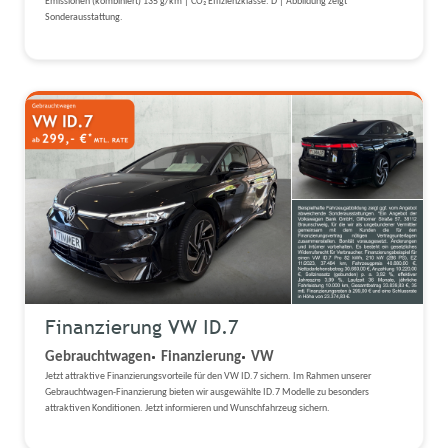
Emissionen (kombiniert) 135 g/km | CO₂ Effizienzklasse: D | Abbildung zeigt
Sonderausstattung.
Finanzierung VW ID.7
Gebrauchtwagen
Finanzierung
VW
Jetzt attraktive Finanzierungsvorteile für den VW ID.7 sichern. Im Rahmen unserer
Gebrauchtwagen-Finanzierung bieten wir ausgewählte ID.7 Modelle zu besonders
attraktiven Konditionen. Jetzt informieren und Wunschfahrzeug sichern.