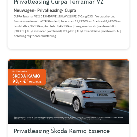
Privatleasing Curpa Terramar VZ
Neuwagen
Privatleasing
Cupra
CUPRA Terramar VZ 2.0 TSI 4DRIVE 195 kW (265 PS) 7-Gang DSG | Verbrauchs- und
Emissionswerte nach WLTP-Standard | Innenstadt 11,7 l/100km; Stadtrand 8,6 l/100km;
Landstraße 7,3 l/100km; Autobahn 8,4 l/100km | Energieverbrauch (kombiniert) 8,5
l/100km | CO₂-Emissionen (kombiniert) 191 g/km | CO₂ Effizienzklasse (kombiniert): G |
Abbildung zeigt Sonderausstattung.
Privatleasing Škoda Kamiq Essence