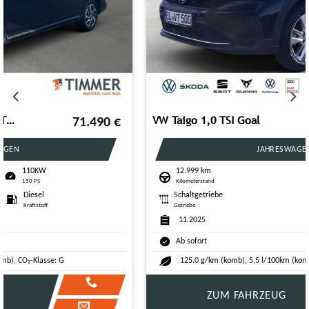
VW Taigo 1,0 TSI Goal
24.990
€
JAHRESWAGEN
12.999 km
85KW
Kilometerstand
116 PS
Schaltgetriebe
Benzin
Getriebe
Kraftstoff
11.2025
Ab sofort
125.0 g/km (komb), 5,5 l/100km (komb), CO₂-Klasse: D
ZUM FAHRZEUG