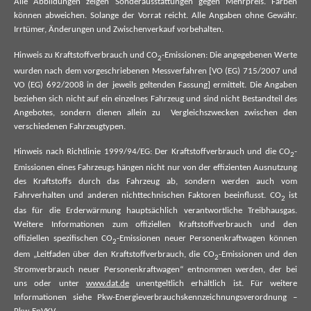
Alle Abbildungen zeigen Sonderausstattungen gegen Mehrpreis. Farben
können abweichen. Solange der Vorrat reicht. Alle Angaben ohne Gewähr.
Irrtümer, Änderungen und Zwischenverkauf vorbehalten.
Hinweis zu Kraftstoffverbrauch und CO
-Emissionen: Die angegebenen Werte
2
wurden nach dem vorgeschriebenen Messverfahren [VO (EG) 715/2007 und
VO (EG) 692/2008 in der jeweils geltenden Fassung] ermittelt. Die Angaben
beziehen sich nicht auf ein einzelnes Fahrzeug und sind nicht Bestandteil des
Angebotes, sondern dienen allein zu Vergleichszwecken zwischen den
verschiedenen Fahrzeugtypen.
Hinweis nach Richtlinie 1999/94/EG: Der Kraftstoffverbrauch und die CO
-
2
Emissionen eines Fahrzeugs hängen nicht nur von der effizienten Ausnutzung
des Kraftstoffs durch das Fahrzeug ab, sondern werden auch vom
Fahrverhalten und anderen nichttechnischen Faktoren beeinflusst. CO
ist
2
das für die Erderwärmung hauptsächlich verantwortliche Treibhausgas.
Weitere Informationen zum offiziellen Kraftstoffverbrauch und den
offiziellen spezifischen CO
-Emissionen neuer Personenkraftwagen können
2
dem „Leitfaden über den Kraftstoffverbrauch, die CO
-Emissionen und den
2
Stromverbrauch neuer Personenkraftwagen“ entnommen werden, der bei
uns oder unter
www.dat.de
unentgeltlich erhältlich ist. Für weitere
Informationen siehe Pkw-Energieverbrauchskennzeichnungsverordnung –