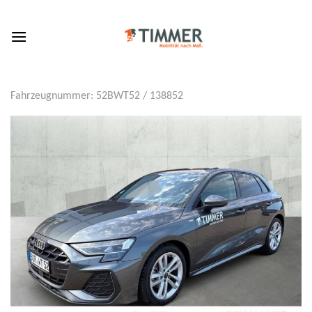
Skip
to
content
Fahrzeugnummer: 52BWT52 / 138852