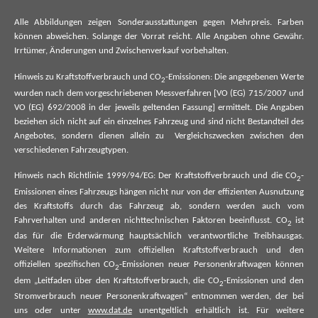
Alle Abbildungen zeigen Sonderausstattungen gegen Mehrpreis. Farben
können abweichen. Solange der Vorrat reicht. Alle Angaben ohne Gewähr.
Irrtümer, Änderungen und Zwischenverkauf vorbehalten.
Hinweis zu Kraftstoffverbrauch und CO
-Emissionen: Die angegebenen Werte
2
wurden nach dem vorgeschriebenen Messverfahren [VO (EG) 715/2007 und
VO (EG) 692/2008 in der jeweils geltenden Fassung] ermittelt. Die Angaben
beziehen sich nicht auf ein einzelnes Fahrzeug und sind nicht Bestandteil des
Angebotes, sondern dienen allein zu Vergleichszwecken zwischen den
verschiedenen Fahrzeugtypen.
Hinweis nach Richtlinie 1999/94/EG: Der Kraftstoffverbrauch und die CO
-
2
Emissionen eines Fahrzeugs hängen nicht nur von der effizienten Ausnutzung
des Kraftstoffs durch das Fahrzeug ab, sondern werden auch vom
Fahrverhalten und anderen nichttechnischen Faktoren beeinflusst. CO
ist
2
das für die Erderwärmung hauptsächlich verantwortliche Treibhausgas.
Weitere Informationen zum offiziellen Kraftstoffverbrauch und den
offiziellen spezifischen CO
-Emissionen neuer Personenkraftwagen können
2
dem „Leitfaden über den Kraftstoffverbrauch, die CO
-Emissionen und den
2
Stromverbrauch neuer Personenkraftwagen“ entnommen werden, der bei
uns oder unter
www.dat.de
unentgeltlich erhältlich ist. Für weitere