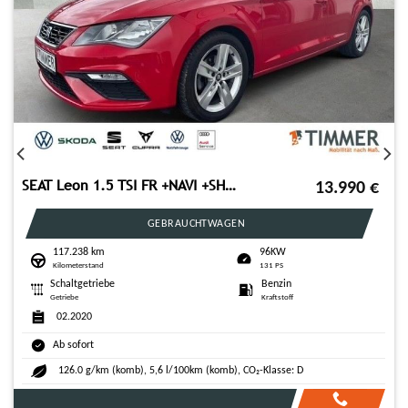
CUPRA Formentor 1.4 e-Hybrid 150KW (204PS) DSG*AHK*NAV
28.750
€
GEBRAUCHTWAGEN
39.985 km
150KW
Kilometerstand
204 PS
Automatik
Benzin
Getriebe
Kraftstoff
04.2024
Ab sofort