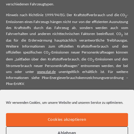
verschiedenen Fahrzeugtypen.
Hinweis nach Richtlinie 1999/94/EG: Der Kraftstoffverbrauch und die CO
-
2
Emissionen eines Fahrzeugs hängen nicht nur von der effizienten Ausnutzung
des Kraftstoffs durch das Fahrzeug ab, sondern werden auch vom
Fahrverhalten und anderen nichttechnischen Faktoren beeinflusst. CO
ist
2
das für die Erderwärmung hauptsächlich verantwortliche Treibhausgas.
Weitere Informationen zum offiziellen Kraftstoffverbrauch und den
offiziellen spezifischen CO
-Emissionen neuer Personenkraftwagen können
2
dem „Leitfaden über den Kraftstoffverbrauch, die CO
-Emissionen und den
2
Stromverbrauch neuer Personenkraftwagen“ entnommen werden, der bei
uns oder unter
www.dat.de
unentgeltlich erhältlich ist. Für weitere
Informationen siehe Pkw-Energieverbrauchskennzeichnungsverordnung –
Pkw-EnVKV.
*Weitere Informationen zum offiziellen Kraftstoffverbrauch und zu den
offiziellen spezifischen CO₂-Emissionen und ggf. zum Stromverbrauch neuer
Wir verwenden Cookies, um unsere Website und unseren Service zu optimieren.
Pkw können dem Leitfaden über den offiziellen Kraftstoffverbrauch, die
offiziellen spezifischen CO₂-Emissionen und den offiziellen Stromverbrauch
neuer Pkw entnommen werden. Dieser ist an allen Verkaufsstellen und bei
Cookies akzeptieren
der Deutschen Automobil Treuhand GmbH unentgeltlich erhältlich, sowie
unter www.dat.de.
Ablehnen