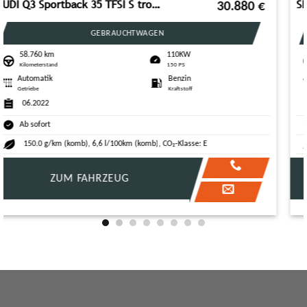
SEAT Leon Sportstourer FR 1,5eTSI DSG*AHK*ACC*NAVI*BE
36.555
€
JAHRESWAGEN
14.999 km
110KW
Kilometerstand
150 PS
Automatik
Benzin
Getriebe
Kraftstoff
07.2025
Ab sofort
124.0 g/km (komb), 5,5 l/100km (komb), CO₂-Klasse: D
ZUM FAHRZEUG