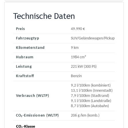
Technische Daten
Preis
49.990 €
Fahrzeugtyp
SUV/Geländewagen/Pickup
Kilometerstand
9 km
Hubraum
1984 cm³
Leistung
221 kW (300 PS)
Kraftstoff
Benzin
9,2 l/100km (kombiniert)
13,1 l/100km (Innenstadt)
Verbrauch (WLTP)
7,9 l/100km (Stadtrand)
9,1 l/100km (Landstraße)
8,7 l/100km (Autobahn)
CO₂-Emissionen (WLTP)
206 g/km (komb.)