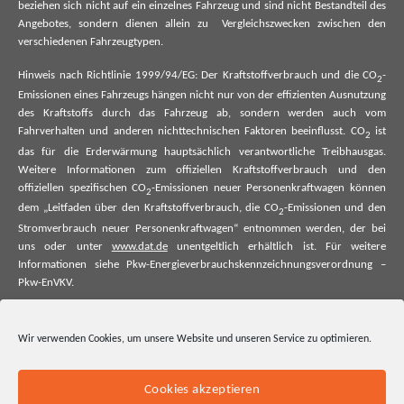
beziehen sich nicht auf ein einzelnes Fahrzeug und sind nicht Bestandteil des
Angebotes, sondern dienen allein zu Vergleichszwecken zwischen den
verschiedenen Fahrzeugtypen.
Hinweis nach Richtlinie 1999/94/EG: Der Kraftstoffverbrauch und die CO
-
2
Emissionen eines Fahrzeugs hängen nicht nur von der effizienten Ausnutzung
des Kraftstoffs durch das Fahrzeug ab, sondern werden auch vom
Fahrverhalten und anderen nichttechnischen Faktoren beeinflusst. CO
ist
2
das für die Erderwärmung hauptsächlich verantwortliche Treibhausgas.
Weitere Informationen zum offiziellen Kraftstoffverbrauch und den
offiziellen spezifischen CO
-Emissionen neuer Personenkraftwagen können
2
dem „Leitfaden über den Kraftstoffverbrauch, die CO
-Emissionen und den
2
Stromverbrauch neuer Personenkraftwagen“ entnommen werden, der bei
uns oder unter
www.dat.de
unentgeltlich erhältlich ist. Für weitere
Informationen siehe Pkw-Energieverbrauchskennzeichnungsverordnung –
Pkw-EnVKV.
*Weitere Informationen zum offiziellen Kraftstoffverbrauch und zu den
offiziellen spezifischen CO₂-Emissionen und ggf. zum Stromverbrauch neuer
Wir verwenden Cookies, um unsere Website und unseren Service zu optimieren.
Pkw können dem Leitfaden über den offiziellen Kraftstoffverbrauch, die
offiziellen spezifischen CO₂-Emissionen und den offiziellen Stromverbrauch
neuer Pkw entnommen werden. Dieser ist an allen Verkaufsstellen und bei
Cookies akzeptieren