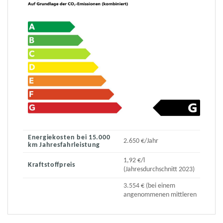
Energiekosten bei 15.000
2.650 €/Jahr
km Jahresfahrleistung
1,92 €/l
Kraftstoffpreis
(Jahresdurchschnitt 2023)
3.554 € (bei einem
angenommenen mittleren
durchschnittlichen CO₂-
Preis von 115 €/t)