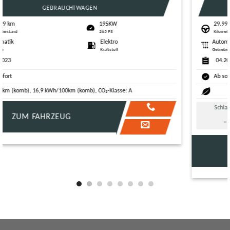
GEBRAUCHTWAGEN
29.999 km
110KW
Kilometerstand
150 PS
Automatik
Diesel
Getriebe
Kraftstoff
04.2024
Ab sofort
Schlafplätze
29999 km
04.2024
-
ZUM FAHRZEUG