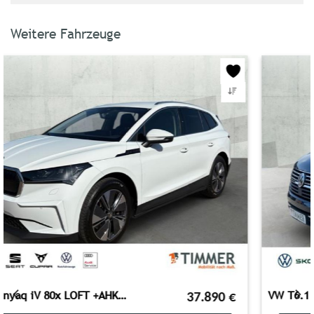
Weitere Fahrzeuge
VW T6.1 California 2.0 TDI *NAVI*AHK*MARKISE*
76.890
€