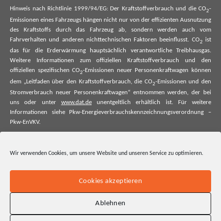
Hinweis nach Richtlinie 1999/94/EG: Der Kraftstoffverbrauch und die CO
-
2
Emissionen eines Fahrzeugs hängen nicht nur von der effizienten Ausnutzung
des Kraftstoffs durch das Fahrzeug ab, sondern werden auch vom
Fahrverhalten und anderen nichttechnischen Faktoren beeinflusst. CO
ist
2
das für die Erderwärmung hauptsächlich verantwortliche Treibhausgas.
Weitere Informationen zum offiziellen Kraftstoffverbrauch und den
offiziellen spezifischen CO
-Emissionen neuer Personenkraftwagen können
2
dem „Leitfaden über den Kraftstoffverbrauch, die CO
-Emissionen und den
2
Stromverbrauch neuer Personenkraftwagen“ entnommen werden, der bei
uns oder unter
www.dat.de
unentgeltlich erhältlich ist. Für weitere
Informationen siehe Pkw-Energieverbrauchskennzeichnungsverordnung –
Pkw-EnVKV.
*Weitere Informationen zum offiziellen Kraftstoffverbrauch und zu den
offiziellen spezifischen CO₂-Emissionen und ggf. zum Stromverbrauch neuer
Wir verwenden Cookies, um unsere Website und unseren Service zu optimieren.
Pkw können dem Leitfaden über den offiziellen Kraftstoffverbrauch, die
offiziellen spezifischen CO₂-Emissionen und den offiziellen Stromverbrauch
neuer Pkw entnommen werden. Dieser ist an allen Verkaufsstellen und bei
Cookies akzeptieren
der Deutschen Automobil Treuhand GmbH unentgeltlich erhältlich, sowie
unter www.dat.de.
Ablehnen