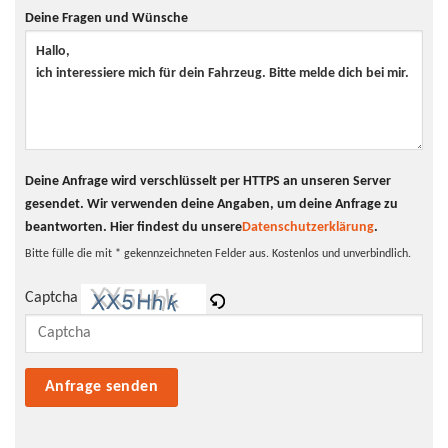
Farbe
Blau
Deine Fragen und Wünsche
Klimaanlage
ja
Innentyp
Alcantara
Scheinwerfer
LED-Scheinwerfer
Tagfahrlicht
LED-Tagfahrlicht
Pannenhilfe
Pannenkit
Deine Anfrage wird verschlüsselt per HTTPS an unseren Server
gesendet. Wir verwenden deine Angaben, um deine Anfrage zu
beantworten.
Hier findest du unsere
Datenschutzerklärung
.
Bitte fülle die mit * gekennzeichneten Felder aus. Kostenlos und unverbindlich.
Captcha
Bitte lasse dieses Feld leer.