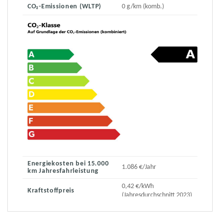
CO₂-Emissionen (WLTP)
0 g/km (komb.)
Energiekosten bei 15.000
1.086 €/Jahr
km Jahresfahrleistung
0,42 €/kWh
Kraftstoffpreis
(Jahresdurchschnitt 2023)
0 € (bei einem