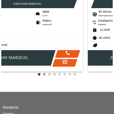
GEBRAUCHTWAGEN
89.500 km
96KW
Kilometerstand
131 PS
Schaltgetriebe
Benzin
Getriebe
Kraftstoff
12.2018
Ab sofort
ZUM FAHRZEUG
Standorte