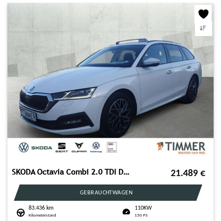
SKODA Octavia Combi 2.0 TDI DSG +PANO +MATRIX +ACC +NA
21.489
€
GEBRAUCHTWAGEN
83.436 km
110KW
Kilometerstand
150 PS