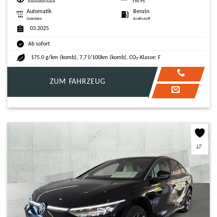
Kilometerstand
190 PS
Automatik
Benzin
Getriebe
Kraftstoff
03.2025
Ab sofort
175.0 g/km (komb), 7,7 l/100km (komb), CO₂-Klasse: F
ZUM FAHRZEUG