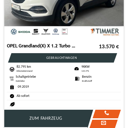
OPEL Grandland(X) X 1.2 Turbo Edition 96KW (131PS) 6-
13.570
€
GEBRAUCHTWAGEN
82.795 km
96KW
Kilometerstand
131 PS
Schaltgetriebe
Benzin
Getriebe
Kraftstoff
09.2019
Ab sofort
ZUM FAHRZEUG