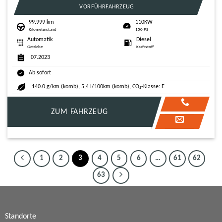
VORFÜHRFAHRZEUG
99.999 km
110KW
Kilometerstand
150 PS
Automatik
Diesel
Getriebe
Kraftstoff
07.2023
Ab sofort
140.0 g/km (komb), 5,4 l/100km (komb), CO₂-Klasse: E
ZUM FAHRZEUG
1
2
3
4
5
6
…
61
62
63
Standorte