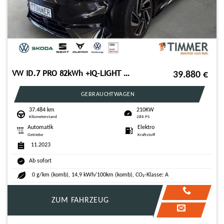
VW ID.7 PRO 82kWh +IQ-LIGHT +H&K +PANO +360° +20" +
39.880
€
GEBRAUCHTWAGEN
37.484 km
210KW
Kilometerstand
286 PS
Automatik
Elektro
Getriebe
Kraftstoff
11.2023
Ab sofort
0 g/km (komb), 14,9 kWh/100km (komb), CO₂-Klasse: A
ZUM FAHRZEUG