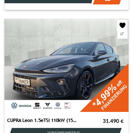
CUPRA Leon 1.5eTSI 110kW (150 PS) *DSG*Travel-Ass.*Mat
31.490
€
VORFÜHRFAHRZEUG