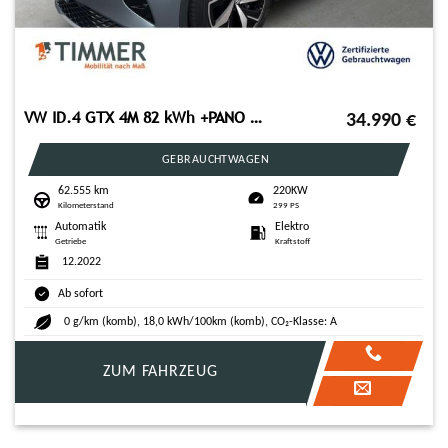
VW ID.4 GTX 4M 82 kWh +PANO +360° +IQ.LIGHT +ACC +C
34.990
€
GEBRAUCHTWAGEN
62.555 km
220KW
Kilometerstand
299 PS
Automatik
Elektro
Getriebe
Kraftstoff
12.2022
Ab sofort
0 g/km (komb), 18,0 kWh/100km (komb), CO₂-Klasse: A
ZUM FAHRZEUG