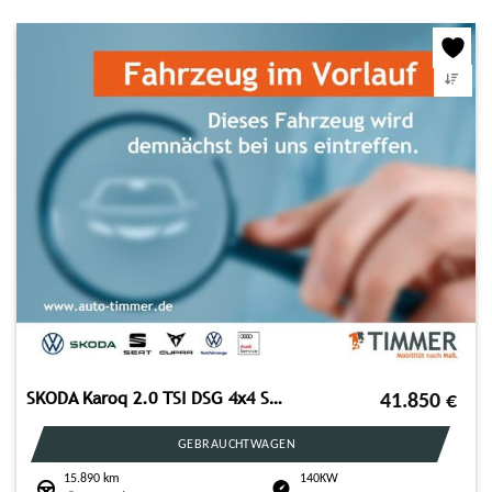
SKODA Karoq 2.0 TSI DSG 4x4 SPORTLINE +AHK +PANO +MATR
41.850
€
GEBRAUCHTWAGEN
15.890 km
140KW