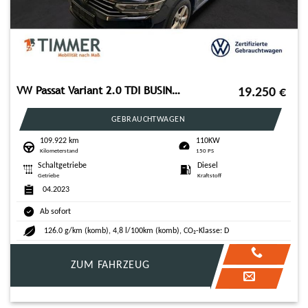
VW Passat Variant 2.0 TDI BUSINESS +LED +ACC +RKAM
19.250
€
GEBRAUCHTWAGEN
109.922 km
110KW
Kilometerstand
150 PS
Schaltgetriebe
Diesel
Getriebe
Kraftstoff
04.2023
Ab sofort
126.0 g/km (komb), 4,8 l/100km (komb), CO₂-Klasse: D
ZUM FAHRZEUG