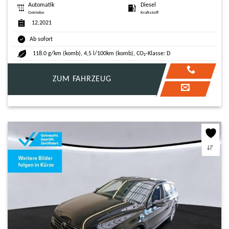
Automatik
Diesel
Getriebe
Kraftstoff
12.2021
Ab sofort
118.0 g/km (komb), 4,5 l/100km (komb), CO₂-Klasse: D
ZUM FAHRZEUG