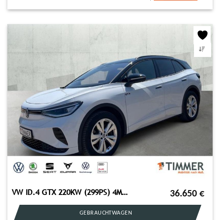
VW ID.4 GTX 220KW (299PS) 4M +AHK +WÄPU +PANO +RKAM
36.650
€
GEBRAUCHTWAGEN