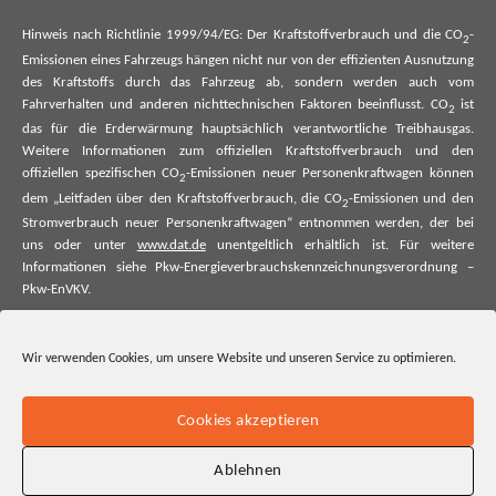
Hinweis nach Richtlinie 1999/94/EG: Der Kraftstoffverbrauch und die CO
-
2
Emissionen eines Fahrzeugs hängen nicht nur von der effizienten Ausnutzung
des Kraftstoffs durch das Fahrzeug ab, sondern werden auch vom
Fahrverhalten und anderen nichttechnischen Faktoren beeinflusst. CO
ist
2
das für die Erderwärmung hauptsächlich verantwortliche Treibhausgas.
Weitere Informationen zum offiziellen Kraftstoffverbrauch und den
offiziellen spezifischen CO
-Emissionen neuer Personenkraftwagen können
2
dem „Leitfaden über den Kraftstoffverbrauch, die CO
-Emissionen und den
2
Stromverbrauch neuer Personenkraftwagen“ entnommen werden, der bei
uns oder unter
www.dat.de
unentgeltlich erhältlich ist. Für weitere
Informationen siehe Pkw-Energieverbrauchskennzeichnungsverordnung –
Pkw-EnVKV.
*Weitere Informationen zum offiziellen Kraftstoffverbrauch und zu den
offiziellen spezifischen CO₂-Emissionen und ggf. zum Stromverbrauch neuer
Wir verwenden Cookies, um unsere Website und unseren Service zu optimieren.
Pkw können dem Leitfaden über den offiziellen Kraftstoffverbrauch, die
offiziellen spezifischen CO₂-Emissionen und den offiziellen Stromverbrauch
neuer Pkw entnommen werden. Dieser ist an allen Verkaufsstellen und bei
Cookies akzeptieren
der Deutschen Automobil Treuhand GmbH unentgeltlich erhältlich, sowie
unter www.dat.de.
Ablehnen