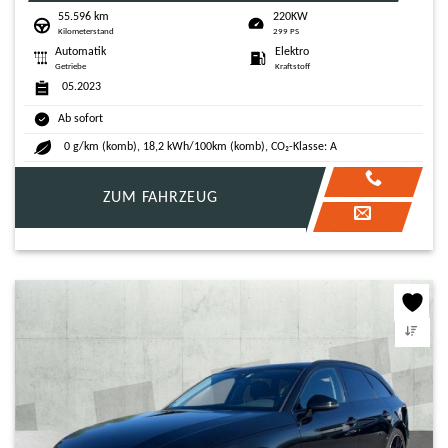
55.596 km
220KW
Kilometerstand
299 PS
Automatik
Elektro
Getriebe
Kraftstoff
05.2023
Ab sofort
0 g/km (komb), 18,2 kWh/100km (komb), CO₂-Klasse: A
ZUM FAHRZEUG