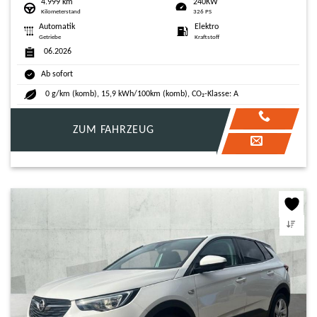
4.999 km
240KW
Kilometerstand
326 PS
Automatik
Elektro
Getriebe
Kraftstoff
06.2026
Ab sofort
0 g/km (komb), 15,9 kWh/100km (komb), CO₂-Klasse: A
ZUM FAHRZEUG