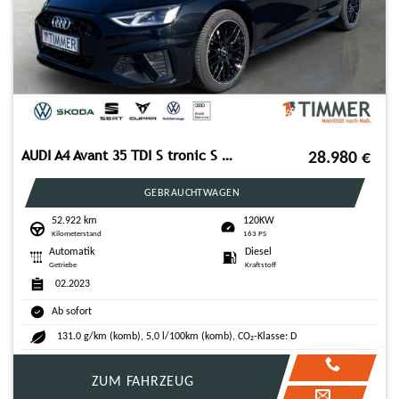
AUDI A4 Avant 35 TDI S tronic S LINE +LED +ACC +RKAM
28.980
€
GEBRAUCHTWAGEN
52.922 km
120KW
Kilometerstand
163 PS
Automatik
Diesel
Getriebe
Kraftstoff
02.2023
Ab sofort
131.0 g/km (komb), 5,0 l/100km (komb), CO₂-Klasse: D
ZUM FAHRZEUG