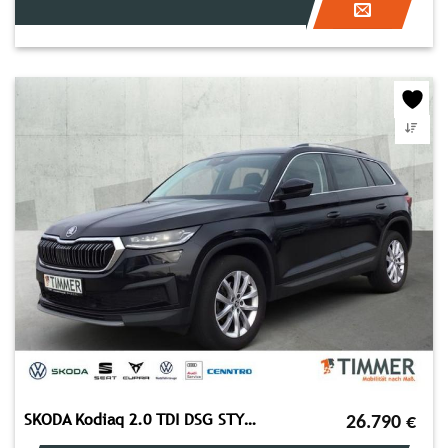
SKODA Kodiaq 2.0 TDI DSG STYLE *MATRIX *ACC *VIRTUAL *
26.790
€