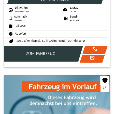
16.999 km
110KW
Kilometerstand
150 PS
Automatik
Benzin
Getriebe
Kraftstoff
08.2025
Ab sofort
130.0 g/km (komb), 5,7 l/100km (komb), CO₂-Klasse: D
ZUM FAHRZEUG