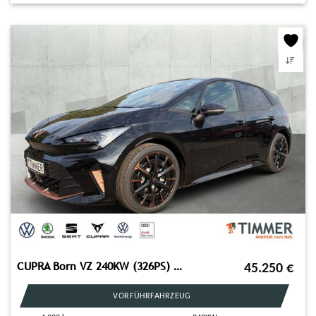
CUPRA Born VZ 240KW (326PS) *DSG*AHK*NAVI*HEAD-UP*SENN
45.250
€
VORFÜHRFAHRZEUG