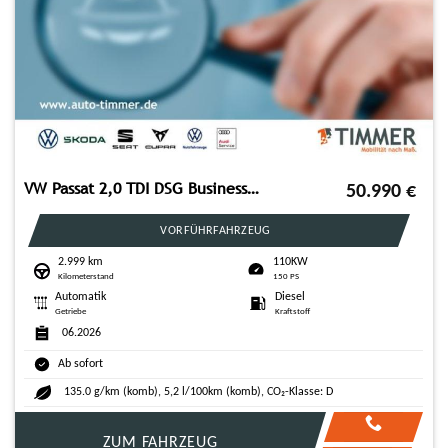
VW Passat 2,0 TDI DSG Business *AHK*IQ.LIGHT*
50.990
€
VORFÜHRFAHRZEUG
2.999 km
110KW
Kilometerstand
150 PS
Automatik
Diesel
Getriebe
Kraftstoff
06.2026
Ab sofort
135.0 g/km (komb), 5,2 l/100km (komb), CO₂-Klasse: D
ZUM FAHRZEUG