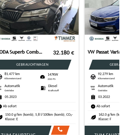
CUPRA Terramar VZ 2,0 TSI 195KW (265PS) DSG*PANO*AHK*N
28.280
€
49.800
€
NEUWAGEN
1984 cm³
KW
195KW
Hubraum
265 PS
el
Automatik
Benzin
off
Getriebe
Kraftstoff
Ab sofort
komb), CO₂-
194.0 g/km (komb), 8,6 l/100km (komb), CO₂-
Klasse: G