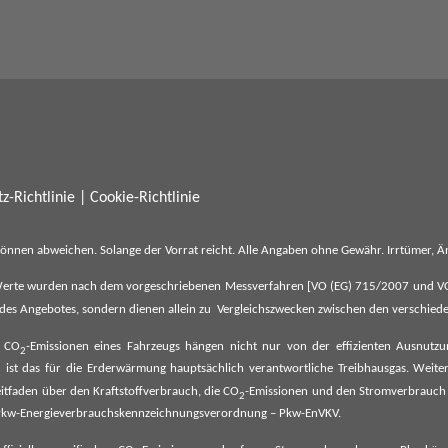
z-Richtlinie
|
Cookie-Richtlinie
können abweichen. Solange der Vorrat reicht. Alle Angaben ohne Gewähr. Irrtümer,
erte wurden nach dem vorgeschriebenen Messverfahren [VO (EG) 715/2007 und VO (E
il des Angebotes, sondern dienen allein zu Vergleichszwecken zwischen den verschie
e CO
-Emissionen eines Fahrzeugs hängen nicht nur von der effizienten Ausnutz
2
ist das für die Erderwärmung hauptsächlich verantwortliche Treibhausgas. Weitere
2
tfaden über den Kraftstoffverbrauch, die CO
-Emissionen und den Stromverbrauch
2
ehe Pkw-Energieverbrauchskennzeichnungsverordnung – Pkw-EnVKV.