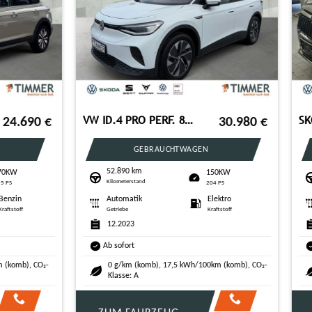
SKODA Superb Combi 2.0 TDI DSG SPORTLINE +AHK +STHZG +
VW Passat Variant 2.0 TDI DSG 4M R-LINE +AHK +PANO
32.180
€
GEBRAUCHTWAGEN
GEBRAUCHTWAGEN
7 km
92.279 km
147KW
147
rstand
Kilometerstand
200 PS
200 PS
atik
Diesel
Automatik
Dies
Kraftstoff
Getriebe
Kraftst
23
03.2022
rt
Ab sofort
 g/km (komb), 5,8 l/100km (komb), CO₂-
162.0 g/km (komb), 6,2 l/100km (
: E
Klasse: F