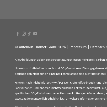
© Autohaus Timmer GmbH 2026 |
Impressum
|
Datenschut
Alle Abbildungen zeigen Sonderausstattungen gegen Mehrpreis. Farben 
Hinweis zu Kraftstoffverbrauch und CO
-Emissionen: Die angegebenen W
2
beziehen sich nicht auf ein einzelnes Fahrzeug und sind nicht Bestandte
Hinweis nach Richtlinie 1999/94/EG: Der Kraftstoffverbrauch und di
Fahrverhalten und anderen nichttechnischen Faktoren beeinflusst. CO
spezifischen CO
-Emissionen neuer Personenkraftwagen können dem „Lei
2
www.dat.de
unentgeltlich erhältlich ist. Für weitere Informationen si