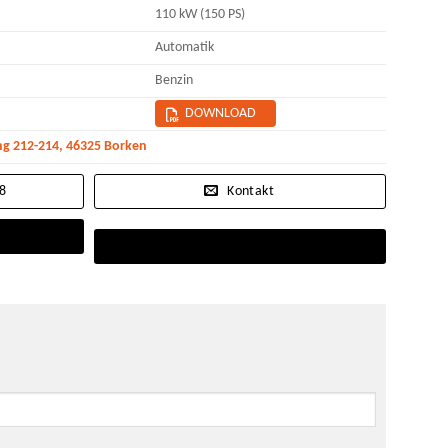
110 kW (150 PS)
Automatik
Benzin
DOWNLOAD
g 212-214, 46325 Borken
18
Kontakt