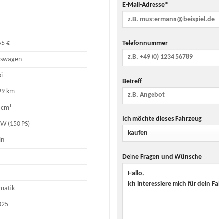
E-Mail-Adresse*
Telefonnummer
55 €
eswagen
i
Betreff
99 km
 cm³
Ich möchte dieses Fahrzeug
kW (150 PS)
in
Deine Fragen und Wünsche
matik
025