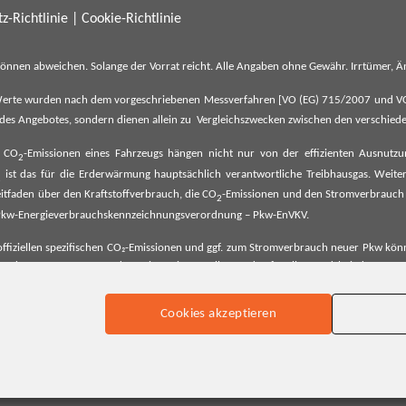
z-Richtlinie
|
Cookie-Richtlinie
können abweichen. Solange der Vorrat reicht. Alle Angaben ohne Gewähr. Irrtümer,
erte wurden nach dem vorgeschriebenen Messverfahren [VO (EG) 715/2007 und VO (E
il des Angebotes, sondern dienen allein zu Vergleichszwecken zwischen den verschie
e CO
-Emissionen eines Fahrzeugs hängen nicht nur von der effizienten Ausnutz
2
ist das für die Erderwärmung hauptsächlich verantwortliche Treibhausgas. Weitere
2
tfaden über den Kraftstoffverbrauch, die CO
-Emissionen und den Stromverbrauch
2
ehe Pkw-Energieverbrauchskennzeichnungsverordnung – Pkw-EnVKV.
ffiziellen spezifischen CO₂-Emissionen und ggf. zum Stromverbrauch neuer Pkw können
er Pkw entnommen werden. Dieser ist an allen Verkaufsstellen und bei der Deut
Cookies akzeptieren