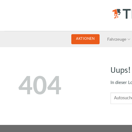
Skip
to
content
Fahrzeuge
AKTIONEN
Uups!
404
In dieser L