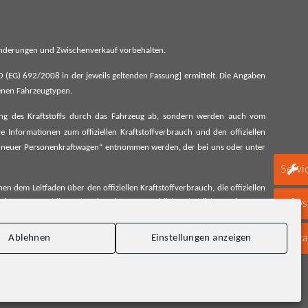
 Änderungen und Zwischenverkauf vorbehalten.
G) 692/2008 in der jeweils geltenden Fassung] ermittelt. Die Angaben
denen Fahrzeugtypen.
ung des Kraftstoffs durch das Fahrzeug ab, sondern werden auch vom
 Informationen zum offiziellen Kraftstoffverbrauch und den offiziellen
 neuer Personenkraftwagen“ entnommen werden, der bei uns oder unter
Servi
 dem Leitfaden über den offiziellen Kraftstoffverbrauch, die offiziellen
schen Automobil Treuhand GmbH unentgeltlich erhältlich, sowie unter
Newsl
Konta
Ablehnen
Einstellungen anzeigen