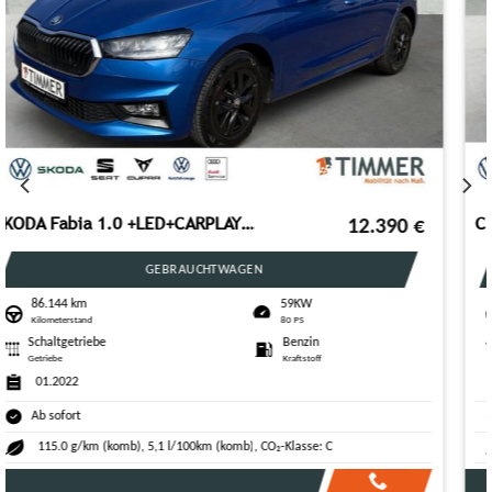
CUPRA Tavascan VZ 77kwh 250kW (340PS)*Adrenaline*Heat-
50.940
€
VORFÜHRFAHRZEUG
1.999 km
250KW
Kilometerstand
340 PS
Automatik
Elektro
Getriebe
Kraftstoff
06.2026
Ab sofort
0 g/km (komb), 17,4 kWh/100km (komb), CO₂-Klasse: A