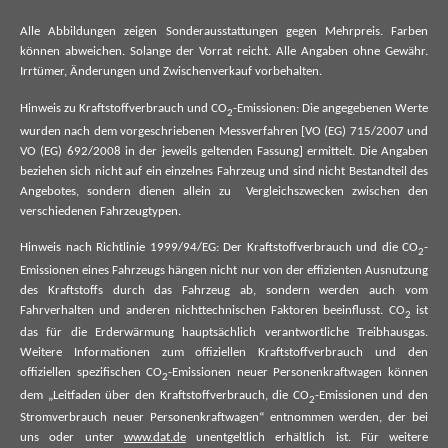
Alle Abbildungen zeigen Sonderausstattungen gegen Mehrpreis. Farben
können abweichen. Solange der Vorrat reicht. Alle Angaben ohne Gewähr.
Irrtümer, Änderungen und Zwischenverkauf vorbehalten.
Hinweis zu Kraftstoffverbrauch und CO
-Emissionen: Die angegebenen Werte
2
wurden nach dem vorgeschriebenen Messverfahren [VO (EG) 715/2007 und
VO (EG) 692/2008 in der jeweils geltenden Fassung] ermittelt. Die Angaben
beziehen sich nicht auf ein einzelnes Fahrzeug und sind nicht Bestandteil des
Angebotes, sondern dienen allein zu Vergleichszwecken zwischen den
verschiedenen Fahrzeugtypen.
Hinweis nach Richtlinie 1999/94/EG: Der Kraftstoffverbrauch und die CO
-
2
Emissionen eines Fahrzeugs hängen nicht nur von der effizienten Ausnutzung
des Kraftstoffs durch das Fahrzeug ab, sondern werden auch vom
Fahrverhalten und anderen nichttechnischen Faktoren beeinflusst. CO
ist
2
das für die Erderwärmung hauptsächlich verantwortliche Treibhausgas.
Weitere Informationen zum offiziellen Kraftstoffverbrauch und den
offiziellen spezifischen CO
-Emissionen neuer Personenkraftwagen können
2
dem „Leitfaden über den Kraftstoffverbrauch, die CO
-Emissionen und den
2
Stromverbrauch neuer Personenkraftwagen“ entnommen werden, der bei
uns oder unter
www.dat.de
unentgeltlich erhältlich ist. Für weitere