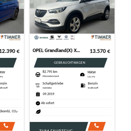
SKODA Octavia Combi 2.0 TDI DSG STYLE +AHK +MATRIX +AC
27.980
€
29.680
€
GEBRAUCHTWAGEN
25.485 km
110KW
Kilometerstand
150 PS
Automatik
Diesel
n
Getriebe
Kraftstoff
ff
04.2024
Ab sofort
123.0 g/km (komb), 4,7 l/100km (komb), CO₂-
komb), CO₂-
Klasse: D