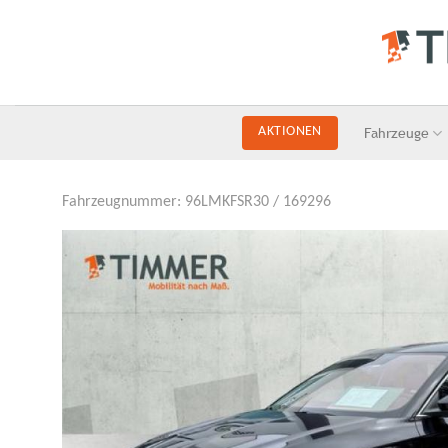
Skip
to
content
Fahrzeuge
AKTIONEN
Fahrzeugnummer: 96LMKFSR30 / 169296