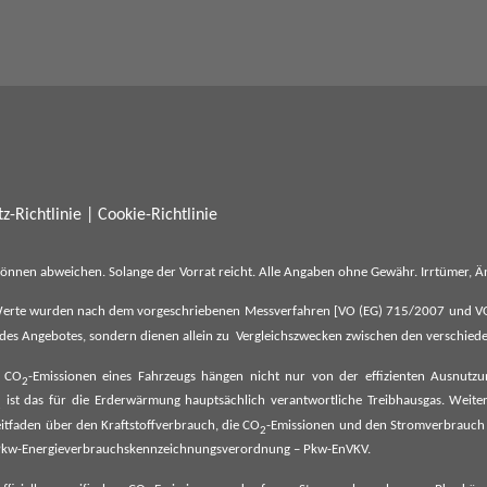
z-Richtlinie
|
Cookie-Richtlinie
können abweichen. Solange der Vorrat reicht. Alle Angaben ohne Gewähr. Irrtümer,
erte wurden nach dem vorgeschriebenen Messverfahren [VO (EG) 715/2007 und VO (E
il des Angebotes, sondern dienen allein zu Vergleichszwecken zwischen den verschie
e CO
-Emissionen eines Fahrzeugs hängen nicht nur von der effizienten Ausnutz
2
ist das für die Erderwärmung hauptsächlich verantwortliche Treibhausgas. Weitere
2
tfaden über den Kraftstoffverbrauch, die CO
-Emissionen und den Stromverbrauch
2
ehe Pkw-Energieverbrauchskennzeichnungsverordnung – Pkw-EnVKV.