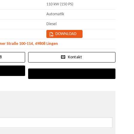
110 kW (150 PS)
Automatik
Diesel
DOWNLOAD
r Straße 100-114, 49808 Lingen
08
Kontakt