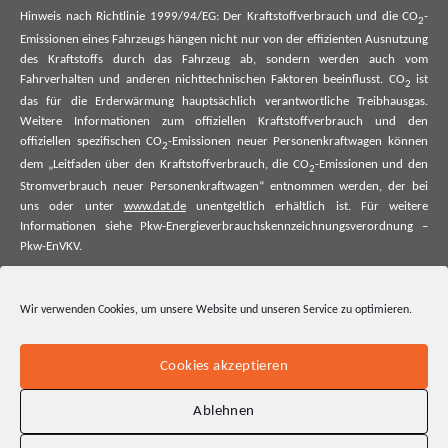
Hinweis nach Richtlinie 1999/94/EG: Der Kraftstoffverbrauch und die CO
-
2
Emissionen eines Fahrzeugs hängen nicht nur von der effizienten Ausnutzung
des Kraftstoffs durch das Fahrzeug ab, sondern werden auch vom
Fahrverhalten und anderen nichttechnischen Faktoren beeinflusst. CO
ist
2
das für die Erderwärmung hauptsächlich verantwortliche Treibhausgas.
Weitere Informationen zum offiziellen Kraftstoffverbrauch und den
offiziellen spezifischen CO
-Emissionen neuer Personenkraftwagen können
2
dem „Leitfaden über den Kraftstoffverbrauch, die CO
-Emissionen und den
2
Stromverbrauch neuer Personenkraftwagen“ entnommen werden, der bei
uns oder unter
www.dat.de
unentgeltlich erhältlich ist. Für weitere
Informationen siehe Pkw-Energieverbrauchskennzeichnungsverordnung –
Pkw-EnVKV.
*Weitere Informationen zum offiziellen Kraftstoffverbrauch und zu den
offiziellen spezifischen CO₂-Emissionen und ggf. zum Stromverbrauch neuer
Wir verwenden Cookies, um unsere Website und unseren Service zu optimieren.
Pkw können dem Leitfaden über den offiziellen Kraftstoffverbrauch, die
offiziellen spezifischen CO₂-Emissionen und den offiziellen Stromverbrauch
neuer Pkw entnommen werden. Dieser ist an allen Verkaufsstellen und bei
Cookies akzeptieren
der Deutschen Automobil Treuhand GmbH unentgeltlich erhältlich, sowie
unter www.dat.de.
Ablehnen