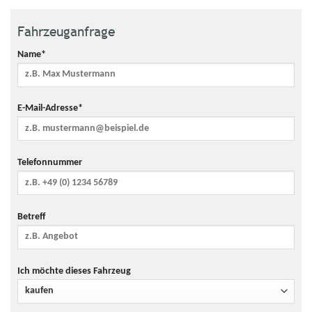
2.139 € (bei einem
Fahrzeuganfrage
angenommenen
mittleren
Name*
durchschnittlichen CO₂-
Preis von 115 €/t)
930 € (bei einem
Mögliche CO₂-Kosten über
E-Mail-Adresse*
angenommenen
die nächsten 10 Jahre (15.000
niedrigen
km/Jahr)
durchschnittlichen CO₂-
Preis von 50 €/t)
Telefonnummer
3.534 € (bei einem
angenommenen hohen
durchschnittlichen CO₂-
Preis von 190 €/t)
Betreff
Kraftfahrzeugsteuer
250 €/Jahr
Anzahl Sitzplätze
5
Ich möchte dieses Fahrzeug
Anzahl Türen
4/5
Getriebe
Automatik