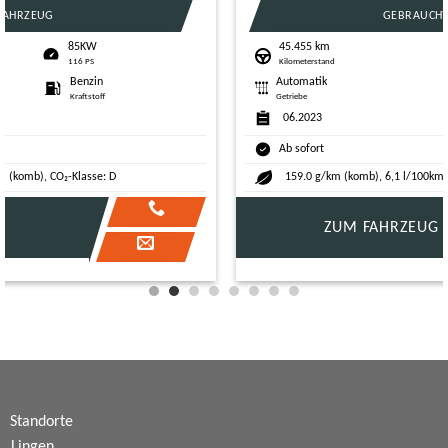
GEBRAUCHTWAGEN
45.455 km
110KW
Kilometerstand
150 PS
Automatik
Diesel
Getriebe
Kraftstoff
06.2023
Ab sofort
159.0 g/km (komb), 6,1 l/100km (komb), CO₂-Klasse: F
ZUM FAHRZEUG
Standorte
Lingen