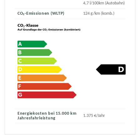
4,7 l/100km (Autobahn)
CO₂-Emissionen (WLTP)
124 g/km (komb.)
Energiekosten bei 15.000 km
1.375 €/Jahr
Jahresfahrleistung
1,95 €/l
Kraftstoffpreis
(Jahresdurchschnitt
2023)