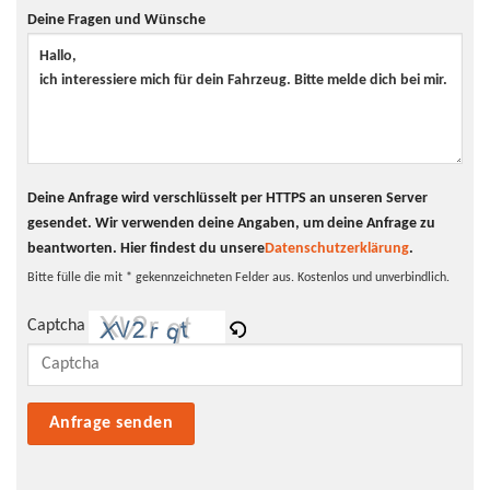
Erstzulassung
02.2026
Deine Fragen und Wünsche
Farbe
Weiss
Klimaanlage
ja
Innentyp
Stoff
Scheinwerfer
LED-Scheinwerfer
Deine Anfrage wird verschlüsselt per HTTPS an unseren Server
Tagfahrlicht
LED-Tagfahrlicht
gesendet. Wir verwenden deine Angaben, um deine Anfrage zu
Pannenhilfe
Pannenkit
beantworten.
Hier findest du unsere
Datenschutzerklärung
.
Bitte fülle die mit * gekennzeichneten Felder aus. Kostenlos und unverbindlich.
Captcha
Bitte lasse dieses Feld leer.