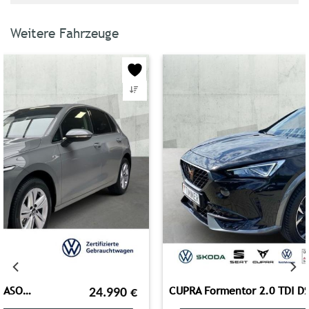
Weitere Fahrzeuge
CUPRA Formentor 2.0 TDI DSG 4DRIVE +360° +LED +ACC +NA
27.980
€