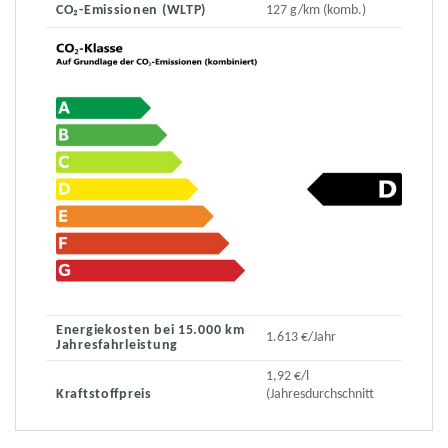
CO₂-Emissionen (WLTP)
127 g/km (komb.)
Energiekosten bei 15.000 km
1.613 €/Jahr
Jahresfahrleistung
1,92 €/l
Kraftstoffpreis
(Jahresdurchschnitt
2023)
2.191 € (bei einem