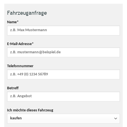
angenommenen
mittleren
Fahrzeuganfrage
durchschnittlichen CO₂-
Preis von 115 €/t)
Name*
953 € (bei einem
Mögliche CO₂-Kosten über
angenommenen
die nächsten 10 Jahre (15.000
niedrigen
km/Jahr)
E-Mail-Adresse*
durchschnittlichen CO₂-
Preis von 50 €/t)
3.620 € (bei einem
angenommenen hohen
Telefonnummer
durchschnittlichen CO₂-
Preis von 190 €/t)
Kraftfahrzeugsteuer
96 €/Jahr
Betreff
Anzahl Sitzplätze
5
Anzahl Türen
4/5
Ich möchte dieses Fahrzeug
Getriebe
Automatik
Farbe
Weiss