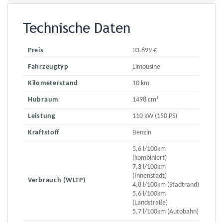
Technische Daten
Preis
33.699 €
Fahrzeugtyp
Limousine
Kilometerstand
10 km
Hubraum
1498 cm³
Leistung
110 kW (150 PS)
Kraftstoff
Benzin
5,6 l/100km
(kombiniert)
7,3 l/100km
(Innenstadt)
Verbrauch (WLTP)
4,8 l/100km (Stadtrand)
5,6 l/100km
(Landstraße)
5,7 l/100km (Autobahn)