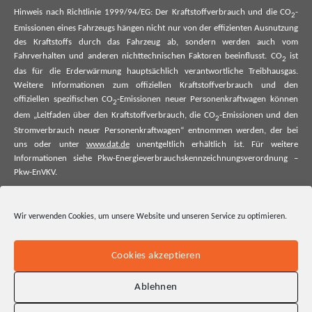
Hinweis nach Richtlinie 1999/94/EG: Der Kraftstoffverbrauch und die CO
-
2
Emissionen eines Fahrzeugs hängen nicht nur von der effizienten Ausnutzung
des Kraftstoffs durch das Fahrzeug ab, sondern werden auch vom
Fahrverhalten und anderen nichttechnischen Faktoren beeinflusst. CO
ist
2
das für die Erderwärmung hauptsächlich verantwortliche Treibhausgas.
Weitere Informationen zum offiziellen Kraftstoffverbrauch und den
offiziellen spezifischen CO
-Emissionen neuer Personenkraftwagen können
2
dem „Leitfaden über den Kraftstoffverbrauch, die CO
-Emissionen und den
2
Stromverbrauch neuer Personenkraftwagen“ entnommen werden, der bei
uns oder unter
www.dat.de
unentgeltlich erhältlich ist. Für weitere
Informationen siehe Pkw-Energieverbrauchskennzeichnungsverordnung –
Pkw-EnVKV.
*Weitere Informationen zum offiziellen Kraftstoffverbrauch und zu den
offiziellen spezifischen CO₂-Emissionen und ggf. zum Stromverbrauch neuer
Wir verwenden Cookies, um unsere Website und unseren Service zu optimieren.
Pkw können dem Leitfaden über den offiziellen Kraftstoffverbrauch, die
offiziellen spezifischen CO₂-Emissionen und den offiziellen Stromverbrauch
neuer Pkw entnommen werden. Dieser ist an allen Verkaufsstellen und bei
Cookies akzeptieren
der Deutschen Automobil Treuhand GmbH unentgeltlich erhältlich, sowie
unter www.dat.de.
Ablehnen