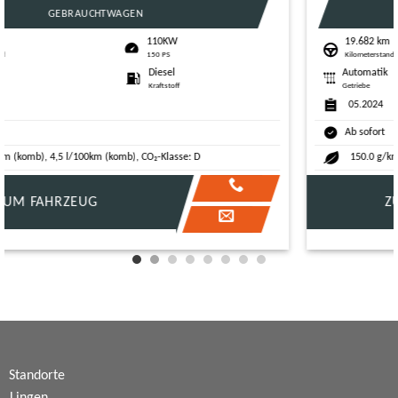
GEBRAUCHTWAGEN
19.682 km
147KW
Kilometerstand
200 PS
Automatik
Diesel
Getriebe
Kraftstoff
05.2024
Ab sofort
150.0 g/km (komb), 5,8 l/100km (komb), CO₂-Klasse: E
ZUM FAHRZEUG
Standorte