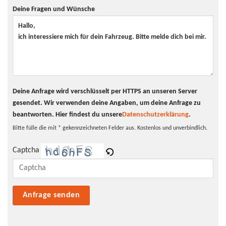
Klimaanlage
nein
Deine Fragen und Wünsche
Innentyp
Stoff
Scheinwerfer
LED-Scheinwerfer
Tagfahrlicht
LED-Tagfahrlicht
Pannenhilfe
Pannenkit
Deine Anfrage wird verschlüsselt per HTTPS an unseren Server
gesendet. Wir verwenden deine Angaben, um deine Anfrage zu
beantworten.
Hier findest du unsere
Datenschutzerklärung
.
Bitte fülle die mit * gekennzeichneten Felder aus. Kostenlos und unverbindlich.
Captcha
Bitte lasse dieses Feld leer.