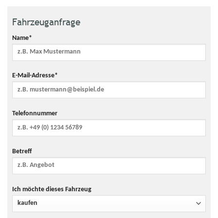
angenommenen
mittleren
Fahrzeuganfrage
durchschnittlichen CO₂-
Preis von 115 €/t)
Name*
1.005 € (bei einem
Mögliche CO₂-Kosten über
angenommenen
die nächsten 10 Jahre (15.000
niedrigen
km/Jahr)
E-Mail-Adresse*
durchschnittlichen CO₂-
Preis von 50 €/t)
3.819 € (bei einem
angenommenen hohen
Telefonnummer
durchschnittlichen CO₂-
Preis von 190 €/t)
Kraftfahrzeugsteuer
272 €/Jahr
Betreff
Anzahl Sitzplätze
5
Anzahl Türen
4/5
Ich möchte dieses Fahrzeug
Getriebe
Automatik
Farbe
Grau