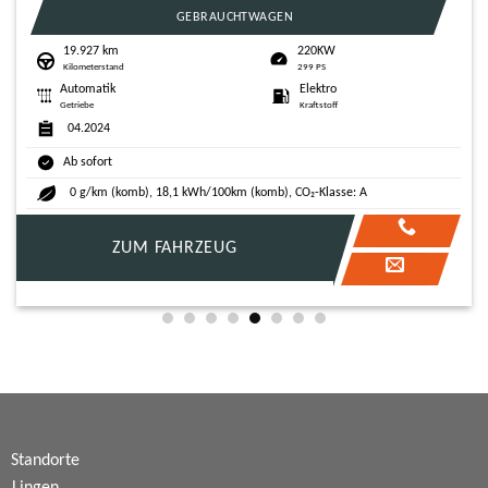
NEUWAGEN
85KW
999 cm³
116 PS
Hubraum
Schaltgetriebe
Benzin
Getriebe
Kraftstoff
Ab sofort
120.0 g/km (komb), 5,4 l/100km (komb), CO₂-Klasse: D
ZUM FAHRZEUG
Standorte