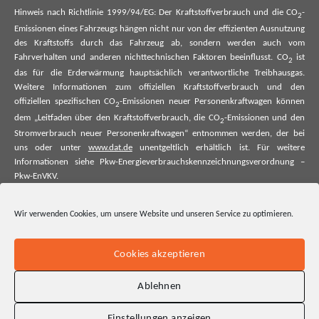
Hinweis nach Richtlinie 1999/94/EG: Der Kraftstoffverbrauch und die CO
-
2
Emissionen eines Fahrzeugs hängen nicht nur von der effizienten Ausnutzung
des Kraftstoffs durch das Fahrzeug ab, sondern werden auch vom
Fahrverhalten und anderen nichttechnischen Faktoren beeinflusst. CO
ist
2
das für die Erderwärmung hauptsächlich verantwortliche Treibhausgas.
Weitere Informationen zum offiziellen Kraftstoffverbrauch und den
offiziellen spezifischen CO
-Emissionen neuer Personenkraftwagen können
2
dem „Leitfaden über den Kraftstoffverbrauch, die CO
-Emissionen und den
2
Stromverbrauch neuer Personenkraftwagen“ entnommen werden, der bei
uns oder unter
www.dat.de
unentgeltlich erhältlich ist. Für weitere
Informationen siehe Pkw-Energieverbrauchskennzeichnungsverordnung –
Pkw-EnVKV.
*Weitere Informationen zum offiziellen Kraftstoffverbrauch und zu den
Wir verwenden Cookies, um unsere Website und unseren Service zu optimieren.
offiziellen spezifischen CO₂-Emissionen und ggf. zum Stromverbrauch neuer
Pkw können dem Leitfaden über den offiziellen Kraftstoffverbrauch, die
offiziellen spezifischen CO₂-Emissionen und den offiziellen Stromverbrauch
Cookies akzeptieren
neuer Pkw entnommen werden. Dieser ist an allen Verkaufsstellen und bei
der Deutschen Automobil Treuhand GmbH unentgeltlich erhältlich, sowie
Ablehnen
unter www.dat.de.
Einstellungen anzeigen