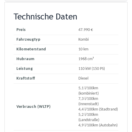
Technische Daten
Preis
47.990 €
Fahrzeugtyp
Kombi
Kilometerstand
10 km
Hubraum
1968 cm³
Leistung
110 kW (150 PS)
Kraftstoff
Diesel
5,1 l/100km
(kombiniert)
7,3 l/100km
(Innenstadt)
Verbrauch (WLTP)
4,4 l/100km (Stadtrand)
5,2 l/100km
(Landstraße)
4,9 l/100km (Autobahn)