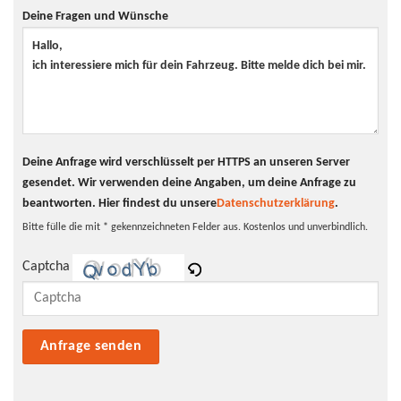
Klimaanlage
ja
Deine Fragen und Wünsche
Innentyp
Alcantara
Scheinwerfer
LED-Scheinwerfer
Tagfahrlicht
LED-Tagfahrlicht
Pannenhilfe
Pannenkit
Deine Anfrage wird verschlüsselt per HTTPS an unseren Server
gesendet. Wir verwenden deine Angaben, um deine Anfrage zu
beantworten.
Hier findest du unsere
Datenschutzerklärung
.
Bitte fülle die mit * gekennzeichneten Felder aus. Kostenlos und unverbindlich.
Captcha
Bitte lasse dieses Feld leer.