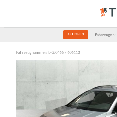
Skip
to
content
Fahrzeuge
AKTIONEN
Fahrzeugnummer: L-GJ0466 / 606113