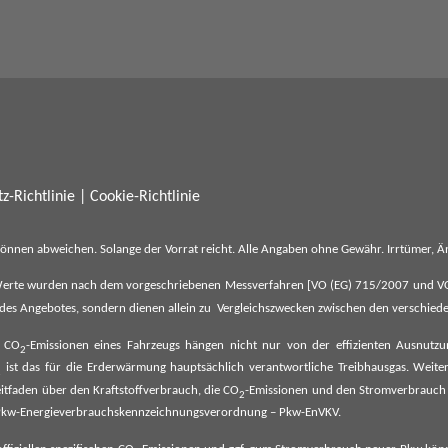
z-Richtlinie
|
Cookie-Richtlinie
können abweichen. Solange der Vorrat reicht. Alle Angaben ohne Gewähr. Irrtümer,
erte wurden nach dem vorgeschriebenen Messverfahren [VO (EG) 715/2007 und VO (E
il des Angebotes, sondern dienen allein zu Vergleichszwecken zwischen den verschie
e CO
-Emissionen eines Fahrzeugs hängen nicht nur von der effizienten Ausnutz
2
ist das für die Erderwärmung hauptsächlich verantwortliche Treibhausgas. Weitere
2
tfaden über den Kraftstoffverbrauch, die CO
-Emissionen und den Stromverbrauch
2
ehe Pkw-Energieverbrauchskennzeichnungsverordnung – Pkw-EnVKV.