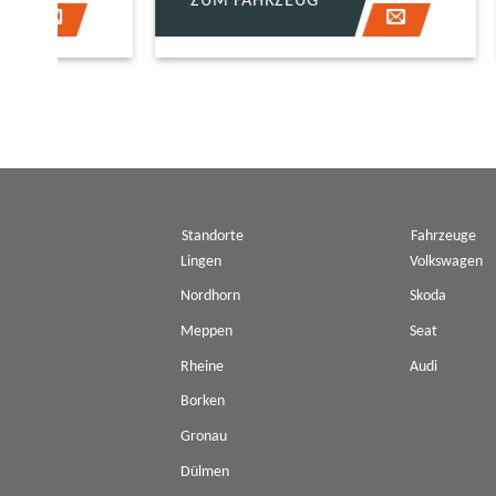
ZUM FAHRZEUG
ZUM 
Pannenhilfe
Pann
Standorte
Fahrzeuge
Lingen
Volkswagen
Nordhorn
Skoda
Meppen
Seat
Rheine
Audi
Borken
Gronau
Dülmen