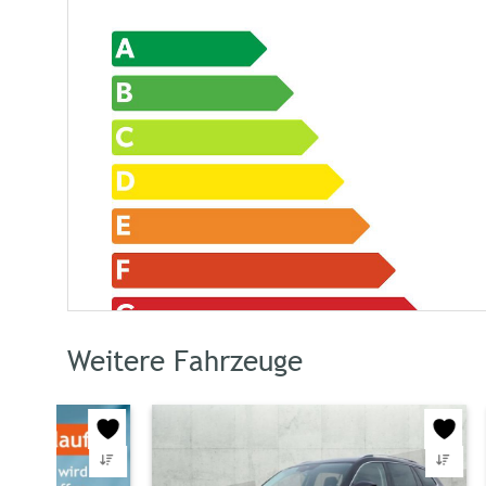
Weitere Fahrzeuge
Energiekosten bei 15.000 km
1.40
Jahresfahrleistung
Kraftstoffpreis
1,95 
2.17