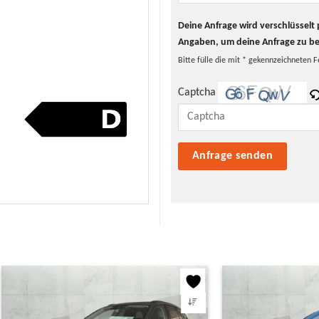
Deine Anfrage wird verschlüssel
Angaben, um deine Anfrage zu b
Bitte fülle die mit * gekennzeichneten F
Captcha
Bitte lasse dieses Feld leer.
5 €/Jahr
€/l (Jahresdurchschnitt 2023)
4 € (bei einem angenommenen