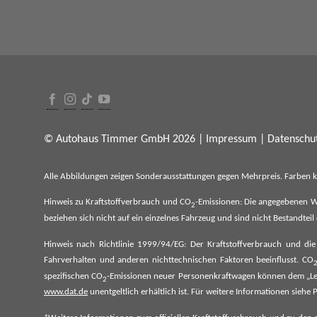
© Autohaus Timmer GmbH 2026 |
Impressum
|
Datenschut
Alle Abbildungen zeigen Sonderausstattungen gegen Mehrpreis. Farben 
Hinweis zu Kraftstoffverbrauch und CO
-Emissionen: Die angegebenen W
2
beziehen sich nicht auf ein einzelnes Fahrzeug und sind nicht Bestandte
Hinweis nach Richtlinie 1999/94/EG: Der Kraftstoffverbrauch und di
Fahrverhalten und anderen nichttechnischen Faktoren beeinflusst. CO
spezifischen CO
-Emissionen neuer Personenkraftwagen können dem „Lei
2
www.dat.de
unentgeltlich erhältlich ist. Für weitere Informationen si