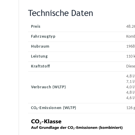
Technische Daten
Preis
48.2
Fahrzeugtyp
Komb
Hubraum
1968
Leistung
110 
Kraftstoff
Diese
4,8 
7,1 
Verbrauch (WLTP)
4,0 
4,8 
4,6 
CO₂-Emissionen (WLTP)
126 