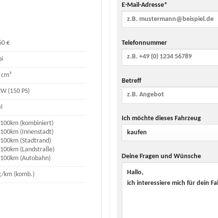
E-Mail-Adresse*
Telefonnummer
60 €
i
 cm³
Betreff
kW (150 PS)
l
Ich möchte dieses Fahrzeug
l/100km (kombiniert)
l/100km (Innenstadt)
l/100km (Stadtrand)
l/100km (Landstraße)
Deine Fragen und Wünsche
l/100km (Autobahn)
g/km (komb.)