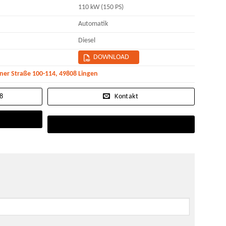
110 kW (150 PS)
Automatik
Diesel
DOWNLOAD
r Straße 100-114, 49808 Lingen
08
Kontakt