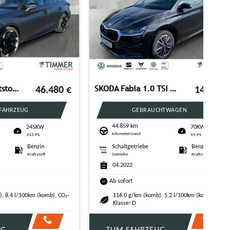
VW ID.4 PRO PERF. 82 kWh +AHK +LED +CARPLAY +NAVI +
34.640
€
29.850
€
GEBRAUCHTWAGEN
51.223 km
KW
150KW
Kilometerstand
204 PS
el
Automatik
Elektro
off
Getriebe
Kraftstoff
08.2022
Ab sofort
0 g/km (komb), 17,9 kWh/100km (komb), CO₂-
Klasse: A