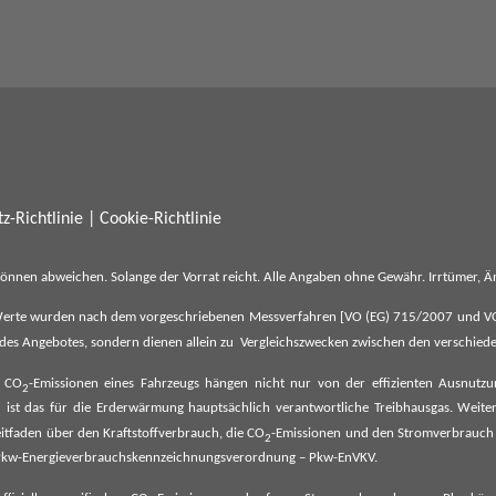
z-Richtlinie
|
Cookie-Richtlinie
können abweichen. Solange der Vorrat reicht. Alle Angaben ohne Gewähr. Irrtümer,
erte wurden nach dem vorgeschriebenen Messverfahren [VO (EG) 715/2007 und VO (E
il des Angebotes, sondern dienen allein zu Vergleichszwecken zwischen den verschie
e CO
-Emissionen eines Fahrzeugs hängen nicht nur von der effizienten Ausnutz
2
ist das für die Erderwärmung hauptsächlich verantwortliche Treibhausgas. Weitere
2
tfaden über den Kraftstoffverbrauch, die CO
-Emissionen und den Stromverbrauch
2
ehe Pkw-Energieverbrauchskennzeichnungsverordnung – Pkw-EnVKV.