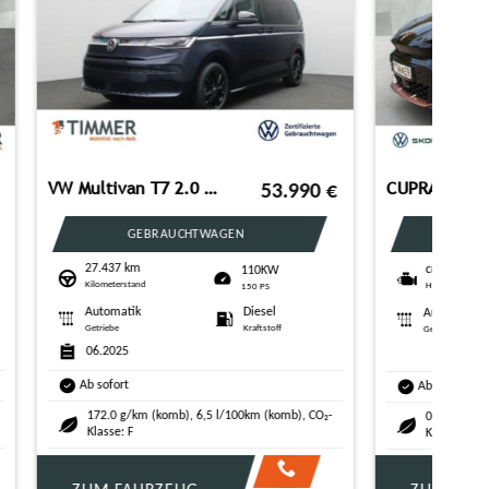
VW Multivan T7 1.5 eTSI DSG 4M LIFE +7-SITZE +AHK +
46.490
€
59.990
€
JAHRESWAGEN
8.071 km
130KW
W
Kilometerstand
177 PS
Automatik
Hybrid
ro
Getriebe
Kraftstoff
ff
09.2025
Ab sofort
19.0 g/km (komb), 0,8 l/100km (komb), CO₂-
(komb), CO₂-
Klasse: B