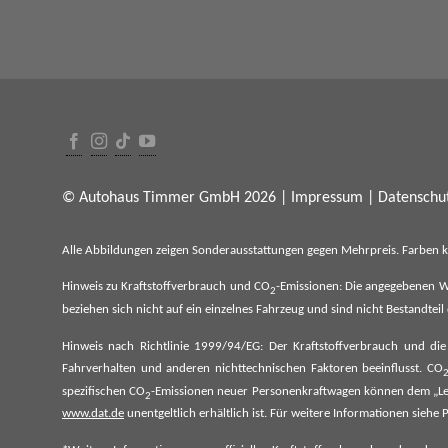
© Autohaus Timmer GmbH 2026 |
Impressum
|
Datenschut
Alle Abbildungen zeigen Sonderausstattungen gegen Mehrpreis. Farben 
Hinweis zu Kraftstoffverbrauch und CO
-Emissionen: Die angegebenen W
2
beziehen sich nicht auf ein einzelnes Fahrzeug und sind nicht Bestandte
Hinweis nach Richtlinie 1999/94/EG: Der Kraftstoffverbrauch und di
Fahrverhalten und anderen nichttechnischen Faktoren beeinflusst. CO
spezifischen CO
-Emissionen neuer Personenkraftwagen können dem „Lei
2
www.dat.de
unentgeltlich erhältlich ist. Für weitere Informationen si