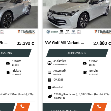
VW Multivan T7 2.0 TDI STYLE 7-SITZE +AHK +IQ.LIGHT
CUPRA Born VZ 240KW (326PS) *DSG*AHK*NAVI*HEAD-UP*SENN
53.990
€
GEBRAUCHTWAGEN
NEUWAGEN
7 km
cm³
110KW
240K
rstand
Hubraum
150 PS
326 PS
atik
Diesel
Automatik
Elekt
Kraftstoff
Getriebe
Kraftsto
25
rt
Ab sofort
 g/km (komb), 6,5 l/100km (komb), CO₂-
0 g/km (komb), 15,9 kWh/100km 
: F
Klasse: A