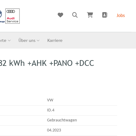
Jobs
orte
Über uns
Karriere
 82 kWh +AHK +PANO +DCC
VW
ID.4
Gebrauchtwagen
04.2023