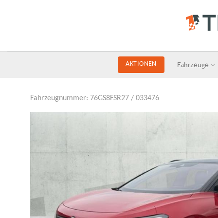
Skip
to
content
Fahrzeuge
AKTIONEN
Fahrzeugnummer: 76GS8FSR27 / 033476