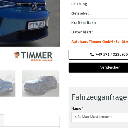
Leistung:
Getriebe:
Kraftstoffart:
Datenblatt:
Autohaus Timmer GmbH - Schütz
+49 591 / 323890
Vergleichen
Fahrzeuganfrage
Name*