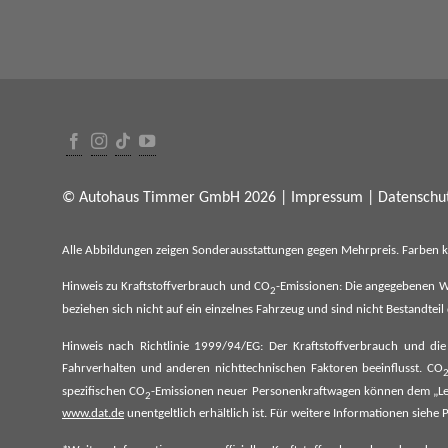
© Autohaus Timmer GmbH 2026 |
Impressum
|
Datenschut
Alle Abbildungen zeigen Sonderausstattungen gegen Mehrpreis. Farben 
Hinweis zu Kraftstoffverbrauch und CO
-Emissionen: Die angegebenen W
2
beziehen sich nicht auf ein einzelnes Fahrzeug und sind nicht Bestandte
Hinweis nach Richtlinie 1999/94/EG: Der Kraftstoffverbrauch und di
Fahrverhalten und anderen nichttechnischen Faktoren beeinflusst. CO
spezifischen CO
-Emissionen neuer Personenkraftwagen können dem „Lei
2
www.dat.de
unentgeltlich erhältlich ist. Für weitere Informationen si