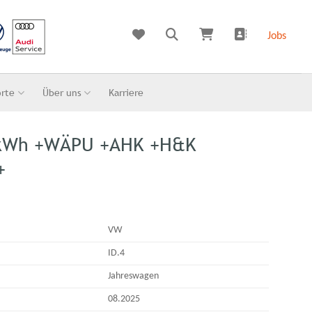
Jobs
orte
Über uns
Karriere
 kWh +WÄPU +AHK +H&K
+
VW
ID.4
Jahreswagen
08.2025