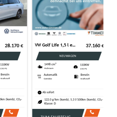
AUDI Q2 35 TFSI S tronic S LINE BLACK +LED +ACC +RKAM
37.160
€
22.490
€
GEBRAUCHTWAGEN
94.531 km
110KW
W
Kilometerstand
150 PS
Automatik
Benzin
n
Getriebe
Kraftstoff
ff
08.2021
Ab sofort
140.0 g/km (komb), 6,2 l/100km (komb), CO₂-
komb), CO₂-
Klasse: E