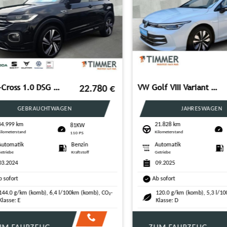
VW Golf VIII Variant 1.5 eTSI DSG GOAL +AHK +360° +
VW Golf Life 1,5 l eTSI OPF 110 kW (150 PS)
28.170
€
JAHRESWAGEN
NEUWAGEN
8 km
1498 cm³
110KW
110K
rstand
Hubraum
150 PS
150 PS
atik
Benzin
Automatik
Benzi
Kraftstoff
Getriebe
Kraftsto
25
rt
Ab sofort
 g/km (komb), 5,3 l/100km (komb), CO₂-
122.0 g/km (komb), 5,3 l/100km (
: D
Klasse: D