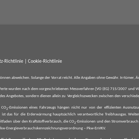
z-Richtlinie
|
Cookie-Richtlinie
können abweichen. Solange der Vorrat reicht. Alle Angaben ohne Gewähr. Irrtümer,
erte wurden nach dem vorgeschriebenen Messverfahren [VO (EG) 715/2007 und VO (E
il des Angebotes, sondern dienen allein zu Vergleichszwecken zwischen den verschie
e CO
-Emissionen eines Fahrzeugs hängen nicht nur von der effizienten Ausnutz
2
ist das für die Erderwärmung hauptsächlich verantwortliche Treibhausgas. Weitere
2
tfaden über den Kraftstoffverbrauch, die CO
-Emissionen und den Stromverbrauch
2
ehe Pkw-Energieverbrauchskennzeichnungsverordnung – Pkw-EnVKV.