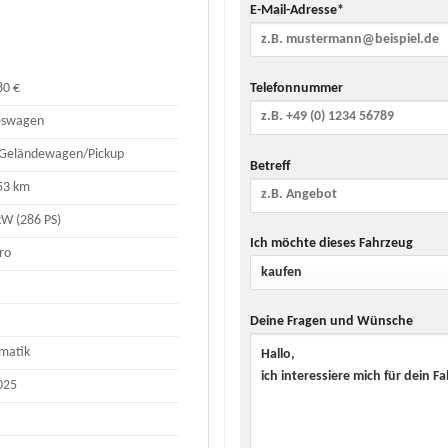
E-Mail-Adresse*
Telefonnummer
80 €
eswagen
Geländewagen/Pickup
Betreff
53 km
kW (286 PS)
Ich möchte dieses Fahrzeug
ro
Deine Fragen und Wünsche
matik
025