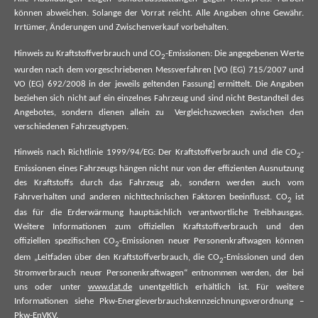
können abweichen. Solange der Vorrat reicht. Alle Angaben ohne Gewähr.
Irrtümer, Änderungen und Zwischenverkauf vorbehalten.
Hinweis zu Kraftstoffverbrauch und CO
-Emissionen: Die angegebenen Werte
2
wurden nach dem vorgeschriebenen Messverfahren [VO (EG) 715/2007 und
VO (EG) 692/2008 in der jeweils geltenden Fassung] ermittelt. Die Angaben
beziehen sich nicht auf ein einzelnes Fahrzeug und sind nicht Bestandteil des
Angebotes, sondern dienen allein zu Vergleichszwecken zwischen den
verschiedenen Fahrzeugtypen.
Hinweis nach Richtlinie 1999/94/EG: Der Kraftstoffverbrauch und die CO
-
2
Emissionen eines Fahrzeugs hängen nicht nur von der effizienten Ausnutzung
des Kraftstoffs durch das Fahrzeug ab, sondern werden auch vom
Fahrverhalten und anderen nichttechnischen Faktoren beeinflusst. CO
ist
2
das für die Erderwärmung hauptsächlich verantwortliche Treibhausgas.
Weitere Informationen zum offiziellen Kraftstoffverbrauch und den
offiziellen spezifischen CO
-Emissionen neuer Personenkraftwagen können
2
dem „Leitfaden über den Kraftstoffverbrauch, die CO
-Emissionen und den
2
Stromverbrauch neuer Personenkraftwagen“ entnommen werden, der bei
uns oder unter
www.dat.de
unentgeltlich erhältlich ist. Für weitere
Informationen siehe Pkw-Energieverbrauchskennzeichnungsverordnung –
Pkw-EnVKV.