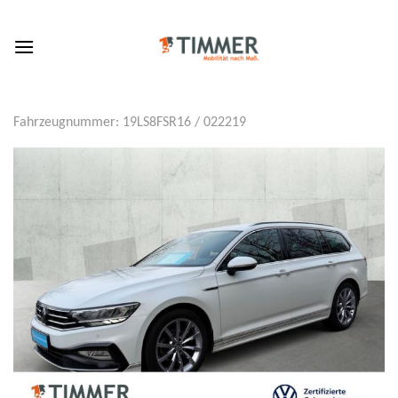
Skip
to
content
Fahrzeugnummer: 19LS8FSR16 / 022219