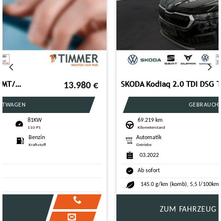
SKODA Kodiaq 2.0 TDI DSG TOUR +AHK +PANO +MATRIX +ACC
29.740
€
GEBRAUCHTWAGEN
69.219 km
110KW
Kilometerstand
150 PS
Automatik
Diesel
Getriebe
Kraftstoff
03.2022
Ab sofort
145.0 g/km (komb), 5,5 l/100km (komb), CO₂-Klasse: E
ZUM FAHRZEUG