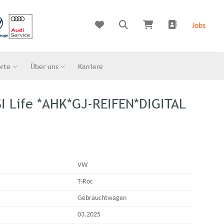
Jobs
orte
Über uns
Karriere
SI Life *AHK*GJ-REIFEN*DIGITAL
VW
T-Roc
Gebrauchtwagen
03.2025