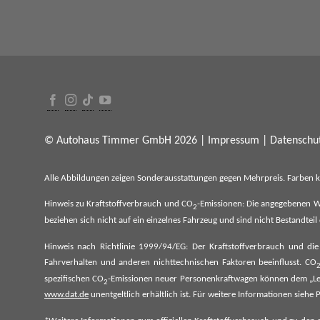
© Autohaus Timmer GmbH 2026 |
Impressum
|
Datenschut
Alle Abbildungen zeigen Sonderausstattungen gegen Mehrpreis. Farben 
Hinweis zu Kraftstoffverbrauch und CO
-Emissionen: Die angegebenen W
2
beziehen sich nicht auf ein einzelnes Fahrzeug und sind nicht Bestandte
Hinweis nach Richtlinie 1999/94/EG: Der Kraftstoffverbrauch und di
Fahrverhalten und anderen nichttechnischen Faktoren beeinflusst. CO
spezifischen CO
-Emissionen neuer Personenkraftwagen können dem „Lei
2
www.dat.de
unentgeltlich erhältlich ist. Für weitere Informationen si