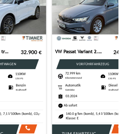
VW T-Roc 1.5 TSI Sport 110KW (150PS) DSG*AHK*STDHZ*
43.839
€
20.780
€
GEBRAUCHTWAGEN
65.410 km
KW
110KW
Kilometerstand
150 PS
el
Automatik
Benzin
toff
Getriebe
Kraftstoff
09.2021
Ab sofort
komb), CO₂-