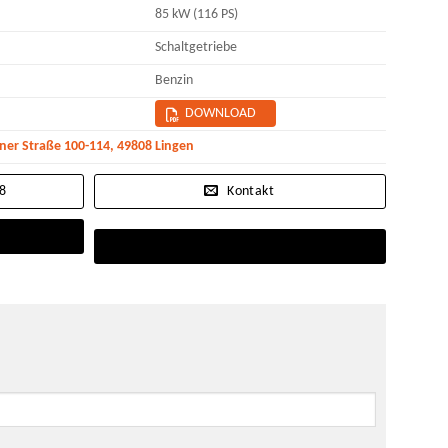
85 kW (116 PS)
Schaltgetriebe
Benzin
DOWNLOAD
r Straße 100-114, 49808 Lingen
08
Kontakt