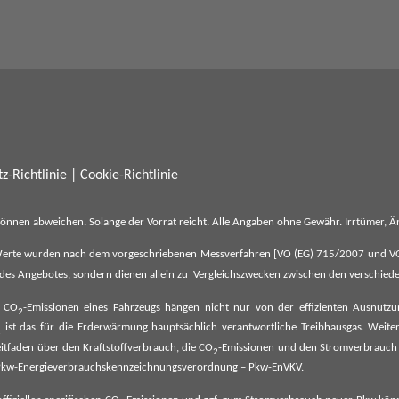
z-Richtlinie
|
Cookie-Richtlinie
können abweichen. Solange der Vorrat reicht. Alle Angaben ohne Gewähr. Irrtümer,
erte wurden nach dem vorgeschriebenen Messverfahren [VO (EG) 715/2007 und VO (E
il des Angebotes, sondern dienen allein zu Vergleichszwecken zwischen den verschie
e CO
-Emissionen eines Fahrzeugs hängen nicht nur von der effizienten Ausnutz
2
ist das für die Erderwärmung hauptsächlich verantwortliche Treibhausgas. Weitere
2
tfaden über den Kraftstoffverbrauch, die CO
-Emissionen und den Stromverbrauch
2
ehe Pkw-Energieverbrauchskennzeichnungsverordnung – Pkw-EnVKV.