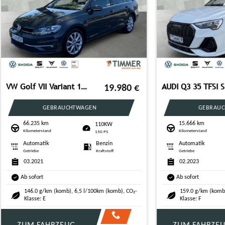
VW Passat Variant 2.0 TDI DSG BUSINESS +LED +ACC +R
SKODA Superb Combi 2.0 TDI DSG Selection *AHK*CANTON*
24.980
€
VORFÜHRFAHRZEUG
VORFÜHRFAHRZEUG
9 km
28.406 km
110KW
110
erstand
Kilometerstand
150 PS
150 PS
atik
Diesel
Automatik
Dies
Kraftstoff
Getriebe
Krafts
24
11.2025
rt
Ab sofort
 g/km (komb), 5,4 l/100km (komb), CO₂-
133.0 g/km (komb), 5,1 l/100km (
: E
Klasse: D