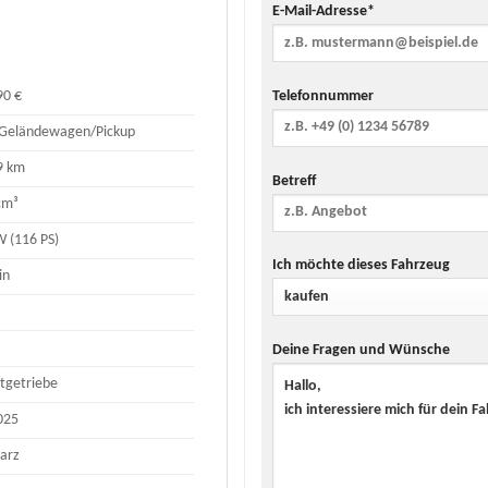
E-Mail-Adresse*
Telefonnummer
90 €
Geländewagen/Pickup
9 km
Betreff
cm³
W (116 PS)
Ich möchte dieses Fahrzeug
in
Deine Fragen und Wünsche
ltgetriebe
025
arz