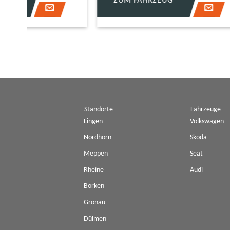
ZUM FAHRZEUG
ZUM 
Klimaanlage
ja
Innentyp
Stoff
Scheinwerfer
LED-
Tagfahrlicht
LED-
Pannenhilfe
Pann
Standorte
Fahrzeuge
Lingen
Volkswagen
Nordhorn
Skoda
Meppen
Seat
Rheine
Audi
Borken
Gronau
Dülmen