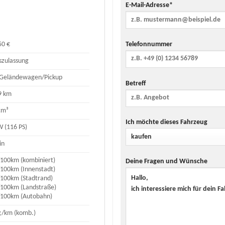
E-Mail-Adresse*
Telefonnummer
50 €
szulassung
Geländewagen/Pickup
Betreff
9 km
cm³
Ich möchte dieses Fahrzeug
W (116 PS)
in
l/100km (kombiniert)
Deine Fragen und Wünsche
l/100km (Innenstadt)
l/100km (Stadtrand)
l/100km (Landstraße)
l/100km (Autobahn)
g/km (komb.)