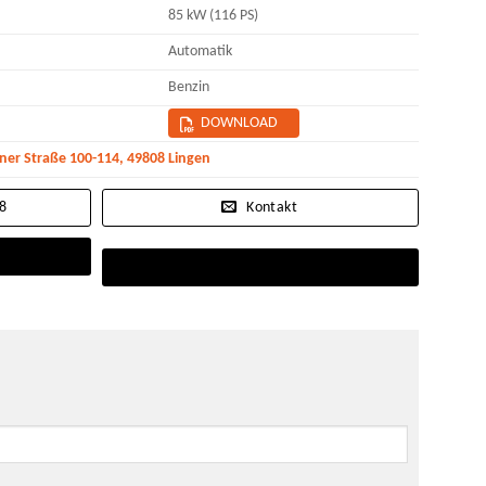
85 kW (116 PS)
Automatik
Benzin
DOWNLOAD
r Straße 100-114, 49808 Lingen
08
Kontakt