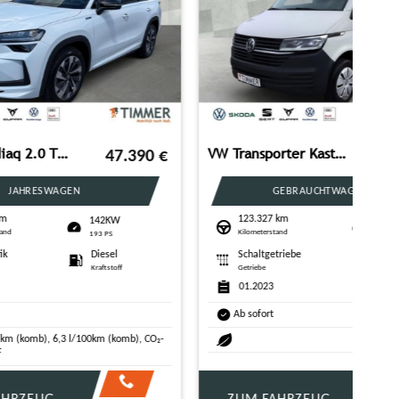
SKODA Octavia Combi 2.0 TDI DSG +AHK +PANO +LED +RKAM
20.990
€
19.250
€
GEBRAUCHTWAGEN
119.321 km
KW
110KW
Kilometerstand
 PS
150 PS
esel
Automatik
Diesel
tstoff
Getriebe
Kraftstoff
03.2023
Ab sofort
119.0 g/km (komb), 4,5 l/100km (komb), CO₂-
Klasse: D