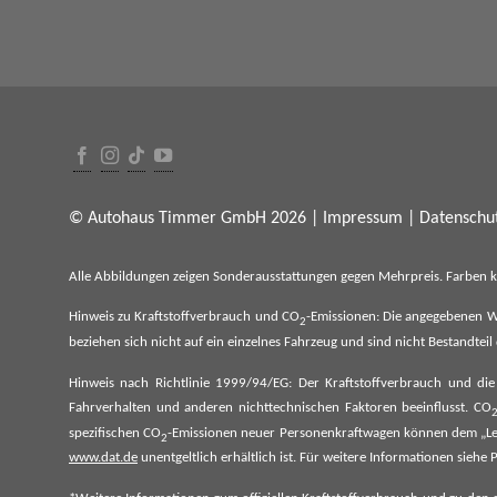
© Autohaus Timmer GmbH 2026 |
Impressum
|
Datenschut
Alle Abbildungen zeigen Sonderausstattungen gegen Mehrpreis. Farben 
Hinweis zu Kraftstoffverbrauch und CO
-Emissionen: Die angegebenen W
2
beziehen sich nicht auf ein einzelnes Fahrzeug und sind nicht Bestandte
Hinweis nach Richtlinie 1999/94/EG: Der Kraftstoffverbrauch und di
Fahrverhalten und anderen nichttechnischen Faktoren beeinflusst. CO
spezifischen CO
-Emissionen neuer Personenkraftwagen können dem „Lei
2
www.dat.de
unentgeltlich erhältlich ist. Für weitere Informationen si