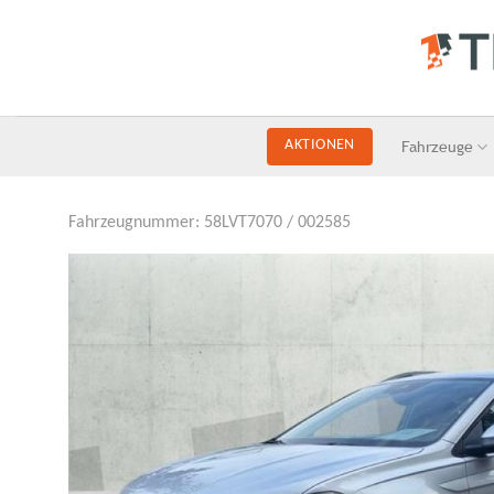
Skip
to
content
Fahrzeuge
AKTIONEN
Fahrzeugnummer: 58LVT7070 / 002585