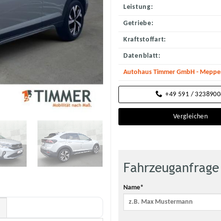
Leistung:
Getriebe:
Kraftstoffart:
Datenblatt:
Autohaus Timmer GmbH - Meppene
+49 591 / 323890
Vergleichen
Fahrzeuganfrage
Name*