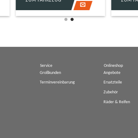
FAHRZEUG
ZUM FAHRZEUG
Scheinwerfer
Tagfahrlicht
enkit
Service
Onlineshop
Großkunden
Angebote
Terminvereinbarung
Ersatzteile
Zubehör
Räder & Reifen