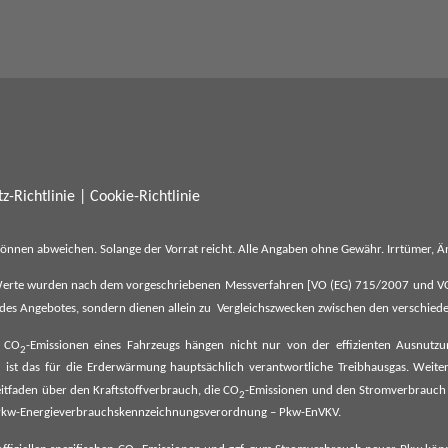
z-Richtlinie
|
Cookie-Richtlinie
können abweichen. Solange der Vorrat reicht. Alle Angaben ohne Gewähr. Irrtümer,
erte wurden nach dem vorgeschriebenen Messverfahren [VO (EG) 715/2007 und VO (E
il des Angebotes, sondern dienen allein zu Vergleichszwecken zwischen den verschie
e CO
-Emissionen eines Fahrzeugs hängen nicht nur von der effizienten Ausnutz
2
ist das für die Erderwärmung hauptsächlich verantwortliche Treibhausgas. Weitere
2
tfaden über den Kraftstoffverbrauch, die CO
-Emissionen und den Stromverbrauch
2
ehe Pkw-Energieverbrauchskennzeichnungsverordnung – Pkw-EnVKV.