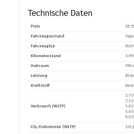
Technische Daten
Preis
29.3
Fahrzeugzustand
Tage
Fahrzeugtyp
SUV/
Kilometerstand
3.99
Hubraum
999 
Leistung
85 k
Kraftstoff
Benz
5,7 
7,1 
Verbrauch (WLTP)
5,0 
5,6 
6,0 
CO₂-Emissionen (WLTP)
131 