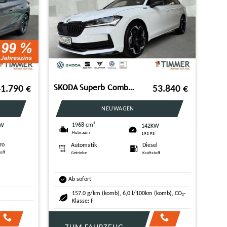
SKODA Superb Combi 2.0 TDI DSG 4x4 Sportline *CANTON*
41.790
€
53.840
€
NEUWAGEN
1968 cm³
KW
142KW
Hubraum
193 PS
ro
Automatik
Diesel
off
Getriebe
Kraftstoff
Ab sofort
157.0 g/km (komb), 6,0 l/100km (komb), CO₂-
Klasse: F