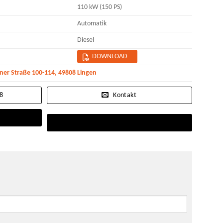
110 kW (150 PS)
Automatik
Diesel
DOWNLOAD
r Straße 100-114, 49808 Lingen
08
Kontakt