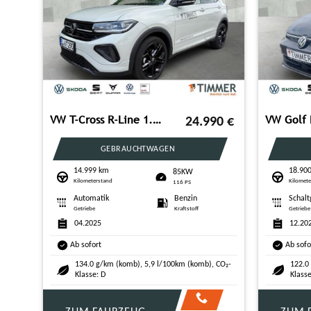
VW T-Cross R-Line 1.0 l TSI DSG *AHK*IQ-DRIVE*DISCO
80
€
24.990
€
GEBRAUCHTWAGEN
14.999 km
18.90
85KW
Kilometerstand
Kilomete
116 PS
Automatik
Benzin
Schalt
Getriebe
Kraftstoff
Getriebe
04.2025
12.20
Ab sofort
Ab sofo
 CO₂-
134.0 g/km (komb), 5,9 l/100km (komb), CO₂-
122.0
Klasse: D
Klasse