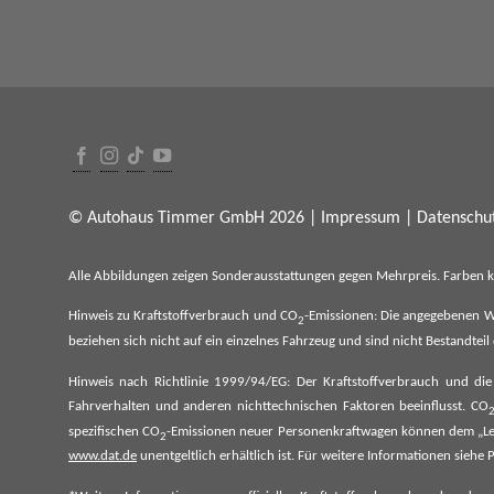
© Autohaus Timmer GmbH 2026 |
Impressum
|
Datenschut
Alle Abbildungen zeigen Sonderausstattungen gegen Mehrpreis. Farben 
Hinweis zu Kraftstoffverbrauch und CO
-Emissionen: Die angegebenen W
2
beziehen sich nicht auf ein einzelnes Fahrzeug und sind nicht Bestandte
Hinweis nach Richtlinie 1999/94/EG: Der Kraftstoffverbrauch und di
Fahrverhalten und anderen nichttechnischen Faktoren beeinflusst. CO
spezifischen CO
-Emissionen neuer Personenkraftwagen können dem „Lei
2
www.dat.de
unentgeltlich erhältlich ist. Für weitere Informationen si