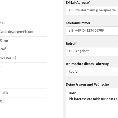
E-Mail-Adresse*
Telefonnummer
90 €
Geländewagen/Pickup
83 km
Betreff
 cm³
kW (150 PS)
Ich möchte dieses Fahrzeug
l
Deine Fragen und Wünsche
matik
019