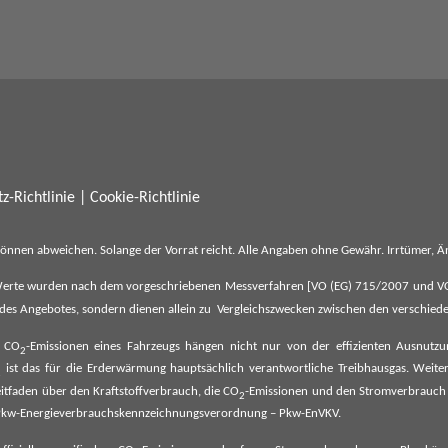
z-Richtlinie
|
Cookie-Richtlinie
können abweichen. Solange der Vorrat reicht. Alle Angaben ohne Gewähr. Irrtümer,
erte wurden nach dem vorgeschriebenen Messverfahren [VO (EG) 715/2007 und VO (E
il des Angebotes, sondern dienen allein zu Vergleichszwecken zwischen den verschie
e CO
-Emissionen eines Fahrzeugs hängen nicht nur von der effizienten Ausnutz
2
ist das für die Erderwärmung hauptsächlich verantwortliche Treibhausgas. Weitere
2
tfaden über den Kraftstoffverbrauch, die CO
-Emissionen und den Stromverbrauch
2
ehe Pkw-Energieverbrauchskennzeichnungsverordnung – Pkw-EnVKV.