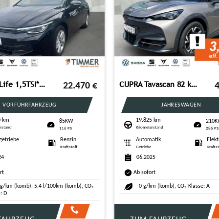
VW Golf Life 1,5TSI*SHZG*VIRT COCKPIT*CARPLAY*LED*
CUPRA Tavascan 82 kWh 210KW (286PS) ENDURANCE AHK+WÄPU
22.470
€
VORFÜHRFAHRZEUG
JAHRESWAGEN
0 km
19.825 km
85KW
210
rstand
Kilometerstand
116 PS
286 PS
getriebe
Benzin
Automatik
Elekt
Kraftstoff
Getriebe
Kraftst
24
06.2025
rt
Ab sofort
 g/km (komb), 5,4 l/100km (komb), CO₂-
0 g/km (komb), CO₂-Klasse: A
: D