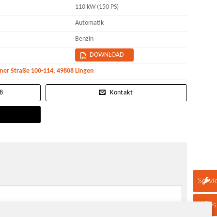
110 kW (150 PS)
Automatik
Benzin
DOWNLOAD
r Straße 100-114, 49808 Lingen
08
Kontakt
Servi
Newsl