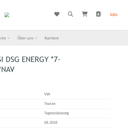
Jobs
orte
Über uns
Karriere
SI DSG ENERGY *7-
*NAV
VW
Touran
Tageszulassung
06.2026