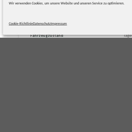
Wir verwenden Cookies, um unsere Website und unseren Service zu optimieren.
Technische Daten
Cookie-Richtlinie
Datenschutz
Impressum
Preis
43.4
Fahrzeugzustand
Tage
Fahrzeugtyp
Van/
Kilometerstand
250 
Hubraum
1498
Leistung
110 
Kraftstoff
Benz
6,5 
8,3 
Verbrauch (WLTP)
5,5 
6,5 
6,6 
CO₂-Emissionen (WLTP)
147 