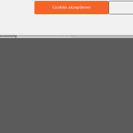
E-Mail-Adresse*
Cookies akzeptieren
Telefonnummer
90 €
szulassung
Kleinbus
Betreff
km
 cm³
Ich möchte dieses Fahrzeug
kW (150 PS)
in
Deine Fragen und Wünsche
l/100km (kombiniert)
l/100km (Innenstadt)
l/100km (Stadtrand)
l/100km (Landstraße)
l/100km (Autobahn)
g/km (komb.)