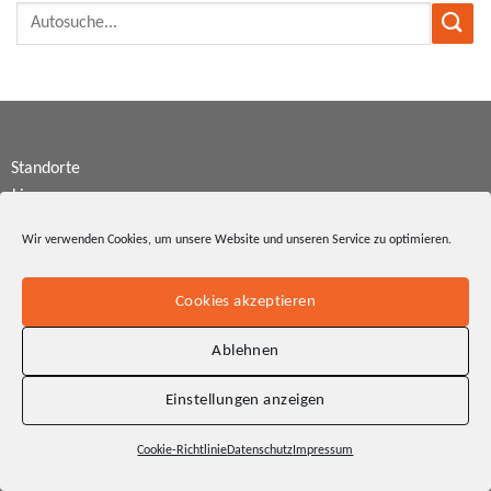
Standorte
Lingen
Nordhorn
Wir verwenden Cookies, um unsere Website und unseren Service zu optimieren.
Meppen
Cookies akzeptieren
Rheine
Borken
Ablehnen
Gronau
Einstellungen anzeigen
Dülmen
Cookie-Richtlinie
Datenschutz
Impressum