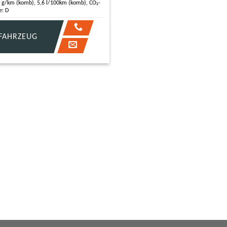
 g/km (komb), 5,6 l/100km (komb), CO₂-
e: D
FAHRZEUG