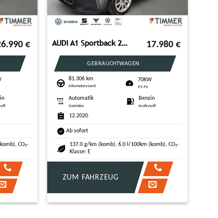
AUDI A1 Sportback 25 TFSI S tronic ADVANCED +LED +VIR
26.990
€
17.980
€
GEBRAUCHTWAGEN
81.306 km
W
70KW
Kilometerstand
95 PS
in
Automatik
Benzin
toff
Getriebe
Kraftstoff
12.2020
Ab sofort
(komb), CO₂-
137.0 g/km (komb), 6,0 l/100km (komb), CO₂-
Klasse: E
ZUM FAHRZEUG