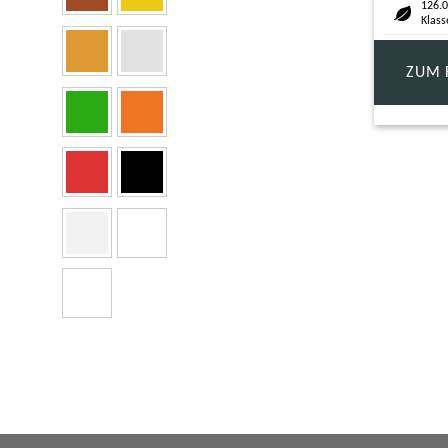
126.0
Klass
ZUM 