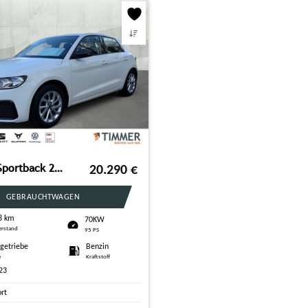
AUDI A1 Sportback 25 TFSI ADVANCED +SHZ +VIRTUAL +ALU
20.290
€
GEBRAUCHTWAGEN
8 km
70KW
erstand
95 PS
tgetriebe
Benzin
e
Kraftstoff
23
ort