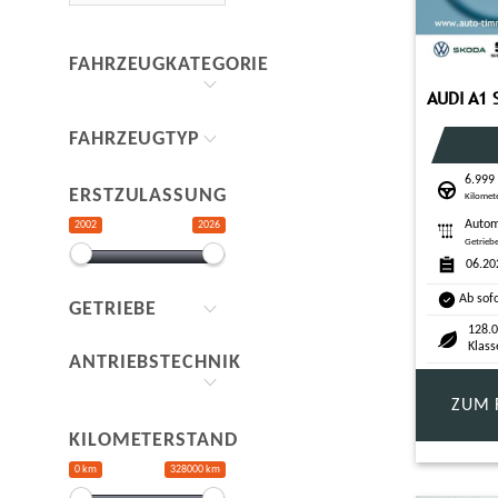
FAHRZEUGKATEGORIE
FAHRZEUGTYP
6.999
ERSTZULASSUNG
Kilomet
Autom
2002
2026
Getrieb
06.20
Ab sof
GETRIEBE
128.0
Klass
ANTRIEBSTECHNIK
ZUM 
KILOMETERSTAND
0 km
328000 km