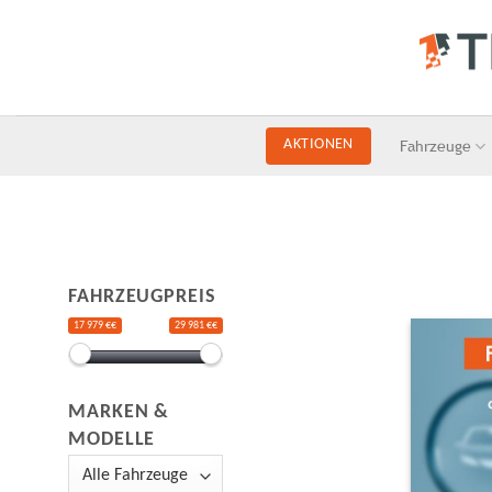
Skip
to
content
Fahrzeuge
AKTIONEN
FAHRZEUGPREIS
17 979 €€
29 981 €€
MARKEN &
MODELLE