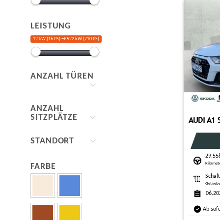
LEISTUNG
12 kW (16 PS) →
522 kW (710 PS)
ANZAHL TÜREN
ANZAHL
SITZPLÄTZE
STANDORT
29.55
Kilomet
FARBE
Schal
Getrieb
06.20
Ab sof