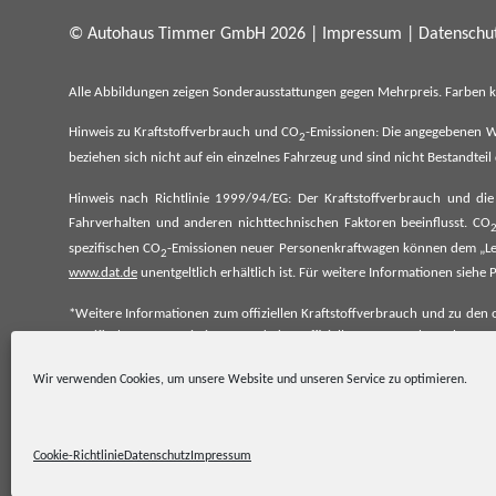
© Autohaus Timmer GmbH 2026 |
Impressum
|
Datenschut
Alle Abbildungen zeigen Sonderausstattungen gegen Mehrpreis. Farben 
Hinweis zu Kraftstoffverbrauch und CO
-Emissionen: Die angegebenen W
2
beziehen sich nicht auf ein einzelnes Fahrzeug und sind nicht Bestandte
Hinweis nach Richtlinie 1999/94/EG: Der Kraftstoffverbrauch und di
Fahrverhalten und anderen nichttechnischen Faktoren beeinflusst. CO
spezifischen CO
-Emissionen neuer Personenkraftwagen können dem „Lei
2
www.dat.de
unentgeltlich erhältlich ist. Für weitere Informationen si
*Weitere Informationen zum offiziellen Kraftstoffverbrauch und zu den o
spezifischen CO₂-Emissionen und den offiziellen Stromverbrauch neu
www.dat.de.
Wir verwenden Cookies, um unsere Website und unseren Service zu optimieren.
Cookie-Richtlinie
Datenschutz
Impressum