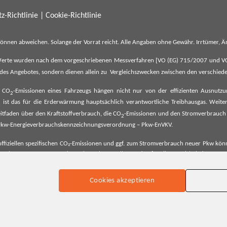
z-Richtlinie
|
Cookie-Richtlinie
können abweichen. Solange der Vorrat reicht. Alle Angaben ohne Gewähr. Irrtümer,
erte wurden nach dem vorgeschriebenen Messverfahren [VO (EG) 715/2007 und VO (E
il des Angebotes, sondern dienen allein zu Vergleichszwecken zwischen den verschie
e CO
-Emissionen eines Fahrzeugs hängen nicht nur von der effizienten Ausnutz
2
ist das für die Erderwärmung hauptsächlich verantwortliche Treibhausgas. Weitere
2
tfaden über den Kraftstoffverbrauch, die CO
-Emissionen und den Stromverbrauch
2
ehe Pkw-Energieverbrauchskennzeichnungsverordnung – Pkw-EnVKV.
ffiziellen spezifischen CO₂-Emissionen und ggf. zum Stromverbrauch neuer Pkw können
er Pkw entnommen werden. Dieser ist an allen Verkaufsstellen und bei der Deut
Cookies akzeptieren