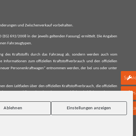
 Änderungen und Zwischenverkauf vorbehalten.
G) 692/2008 in der jeweils geltenden Fassung] ermittelt. Die Angaben
denen Fahrzeugtypen.
ung des Kraftstoffs durch das Fahrzeug ab, sondern werden auch vom
 Informationen zum offiziellen Kraftstoffverbrauch und den offiziellen
 neuer Personenkraftwagen“ entnommen werden, der bei uns oder unter
Servi
 dem Leitfaden über den offiziellen Kraftstoffverbrauch, die offiziellen
schen Automobil Treuhand GmbH unentgeltlich erhältlich, sowie unter
Newsl
Konta
Ablehnen
Einstellungen anzeigen