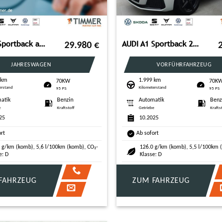
AUDI A1 Sportback advanced 25 TFSI S-tronic *NAVI*ALU
AUDI A1 Sportback 25 TFSI S tronic ADVANCED +LED +VIR
29.980
€
JAHRESWAGEN
VORFÜHRFAHRZEUG
 km
1.999 km
70KW
70K
erstand
Kilometerstand
95 PS
95 PS
atik
Benzin
Automatik
Benz
e
Kraftstoff
Getriebe
Krafts
25
10.2025
ort
Ab sofort
 g/km (komb), 5,6 l/100km (komb), CO₂-
126.0 g/km (komb), 5,5 l/100km 
e: D
Klasse: D
FAHRZEUG
ZUM FAHRZEUG