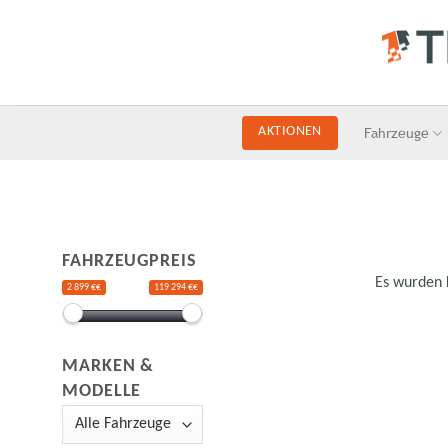
Skip
to
content
Fahrzeuge
AKTIONEN
FAHRZEUGPREIS
Es wurden 
2 899 €€
119 294 €€
MARKEN &
MODELLE