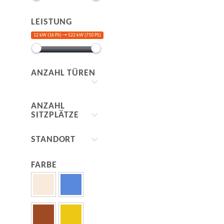
LEISTUNG
12 kW (16 PS) →
522 kW (710 PS)
ANZAHL TÜREN
ANZAHL
SITZPLÄTZE
STANDORT
FARBE