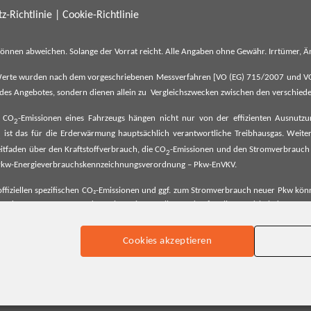
z-Richtlinie
|
Cookie-Richtlinie
können abweichen. Solange der Vorrat reicht. Alle Angaben ohne Gewähr. Irrtümer,
erte wurden nach dem vorgeschriebenen Messverfahren [VO (EG) 715/2007 und VO (E
il des Angebotes, sondern dienen allein zu Vergleichszwecken zwischen den verschie
e CO
-Emissionen eines Fahrzeugs hängen nicht nur von der effizienten Ausnutz
2
ist das für die Erderwärmung hauptsächlich verantwortliche Treibhausgas. Weitere
2
tfaden über den Kraftstoffverbrauch, die CO
-Emissionen und den Stromverbrauch
2
ehe Pkw-Energieverbrauchskennzeichnungsverordnung – Pkw-EnVKV.
ffiziellen spezifischen CO₂-Emissionen und ggf. zum Stromverbrauch neuer Pkw können
er Pkw entnommen werden. Dieser ist an allen Verkaufsstellen und bei der Deut
Cookies akzeptieren