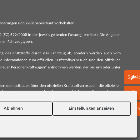
 Änderungen und Zwischenverkauf vorbehalten.
G) 692/2008 in der jeweils geltenden Fassung] ermittelt. Die Angaben
denen Fahrzeugtypen.
ung des Kraftstoffs durch das Fahrzeug ab, sondern werden auch vom
 Informationen zum offiziellen Kraftstoffverbrauch und den offiziellen
 neuer Personenkraftwagen“ entnommen werden, der bei uns oder unter
Servi
 dem Leitfaden über den offiziellen Kraftstoffverbrauch, die offiziellen
schen Automobil Treuhand GmbH unentgeltlich erhältlich, sowie unter
Newsl
Konta
Ablehnen
Einstellungen anzeigen