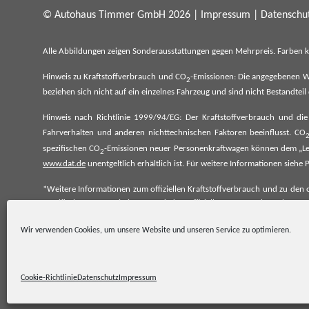
© Autohaus Timmer GmbH 2026 |
Impressum
|
Datenschut
Alle Abbildungen zeigen Sonderausstattungen gegen Mehrpreis. Farben 
Hinweis zu Kraftstoffverbrauch und CO
-Emissionen: Die angegebenen W
2
beziehen sich nicht auf ein einzelnes Fahrzeug und sind nicht Bestandte
Hinweis nach Richtlinie 1999/94/EG: Der Kraftstoffverbrauch und di
Fahrverhalten und anderen nichttechnischen Faktoren beeinflusst. CO
spezifischen CO
-Emissionen neuer Personenkraftwagen können dem „Lei
2
www.dat.de
unentgeltlich erhältlich ist. Für weitere Informationen si
*Weitere Informationen zum offiziellen Kraftstoffverbrauch und zu den o
spezifischen CO₂-Emissionen und den offiziellen Stromverbrauch neu
www.dat.de.
Wir verwenden Cookies, um unsere Website und unseren Service zu optimieren.
Cookie-Richtlinie
Datenschutz
Impressum