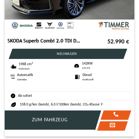
SKODA Superb Combi 2.0 TDI DSG 4x4 L&K *AHK*CANTON*
52.990
€
NEUWAGEN
142KW
1968 cm³
193 PS
Hubraum
Automatik
Diesel
Getriebe
Kraftstoff
Ab sofort
158.0 g/km (komb), 6,0 l/100km (komb), CO₂-Klasse: F
ZUM FAHRZEUG