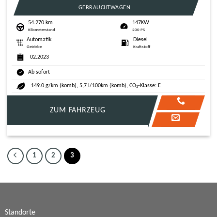
GEBRAUCHTWAGEN
54.270 km
147KW
Kilometerstand
200 PS
Automatik
Diesel
Getriebe
Kraftstoff
02.2023
Ab sofort
149.0 g/km (komb), 5,7 l/100km (komb), CO₂-Klasse: E
ZUM FAHRZEUG
1
2
3
Standorte