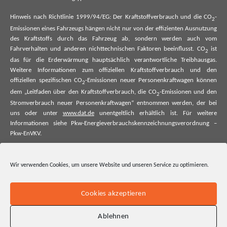
Hinweis nach Richtlinie 1999/94/EG: Der Kraftstoffverbrauch und die CO
-
2
Emissionen eines Fahrzeugs hängen nicht nur von der effizienten Ausnutzung
des Kraftstoffs durch das Fahrzeug ab, sondern werden auch vom
Fahrverhalten und anderen nichttechnischen Faktoren beeinflusst. CO
ist
2
das für die Erderwärmung hauptsächlich verantwortliche Treibhausgas.
Weitere Informationen zum offiziellen Kraftstoffverbrauch und den
offiziellen spezifischen CO
-Emissionen neuer Personenkraftwagen können
2
dem „Leitfaden über den Kraftstoffverbrauch, die CO
-Emissionen und den
2
Stromverbrauch neuer Personenkraftwagen“ entnommen werden, der bei
uns oder unter
www.dat.de
unentgeltlich erhältlich ist. Für weitere
Informationen siehe Pkw-Energieverbrauchskennzeichnungsverordnung –
Pkw-EnVKV.
*Weitere Informationen zum offiziellen Kraftstoffverbrauch und zu den
offiziellen spezifischen CO₂-Emissionen und ggf. zum Stromverbrauch neuer
Wir verwenden Cookies, um unsere Website und unseren Service zu optimieren.
Pkw können dem Leitfaden über den offiziellen Kraftstoffverbrauch, die
offiziellen spezifischen CO₂-Emissionen und den offiziellen Stromverbrauch
neuer Pkw entnommen werden. Dieser ist an allen Verkaufsstellen und bei
Cookies akzeptieren
der Deutschen Automobil Treuhand GmbH unentgeltlich erhältlich, sowie
unter www.dat.de.
Ablehnen