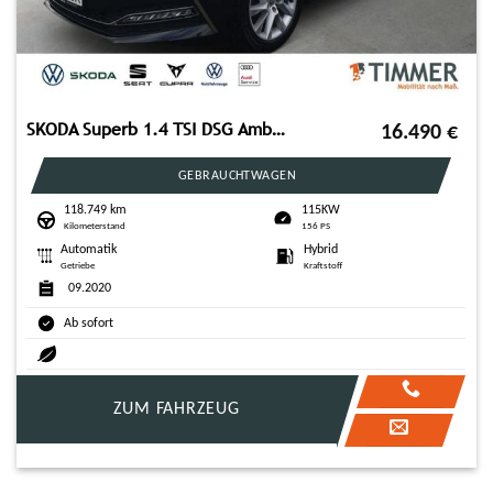
SKODA Superb 1.4 TSI DSG Ambition iV +AHK+EHK+LED+ACC+
16.490
€
GEBRAUCHTWAGEN
118.749 km
115KW
Kilometerstand
156 PS
Automatik
Hybrid
Getriebe
Kraftstoff
09.2020
Ab sofort
ZUM FAHRZEUG