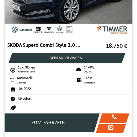
SKODA Superb Combi Style 2.0 TDI 147KW (199PS) DSG*AHK
18.750
€
GEBRAUCHTWAGEN
189.785 km
147KW
Kilometerstand
200 PS
Automatik
Diesel
Getriebe
Kraftstoff
06.2022
Ab sofort
ZUM FAHRZEUG