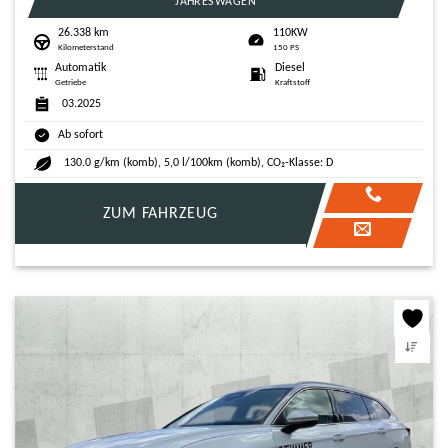
JAHRESWAGEN
26.338 km
110KW
Kilometerstand
150 PS
Automatik
Diesel
Getriebe
Kraftstoff
03.2025
Ab sofort
130.0 g/km (komb), 5,0 l/100km (komb), CO₂-Klasse: D
ZUM FAHRZEUG