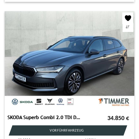
SKODA Superb Combi 2.0 TDI DSG SELECTION *AHK *HuD *MA
34.850
€
VORFÜHRFAHRZEUG