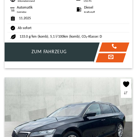
Kilometerstand
150 PS
Automatik
Diesel
Getriebe
Kraftstoff
11.2025
Ab sofort
133.0 g/km (komb), 5,1 l/100km (komb), CO₂-Klasse: D
ZUM FAHRZEUG