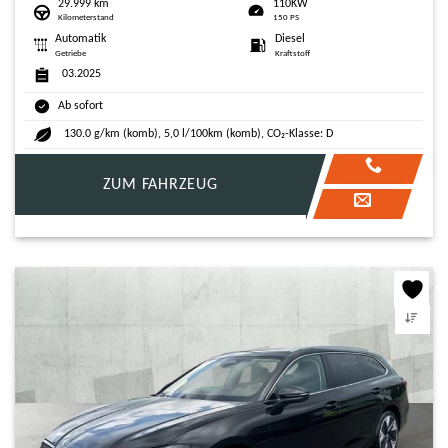
29.999 km
110KW
Kilometerstand
150 PS
Automatik
Diesel
Getriebe
Kraftstoff
03.2025
Ab sofort
130.0 g/km (komb), 5,0 l/100km (komb), CO₂-Klasse: D
ZUM FAHRZEUG