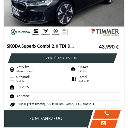
SKODA Superb Combi 2.0 TDI DSG Selection
43.990
€
VORFÜHRFAHRZEUG
9.999 km
110KW
Kilometerstand
150 PS
Automatik
Diesel
Getriebe
Kraftstoff
05.2025
Ab sofort
136.0 g/km (komb), 5,2 l/100km (komb), CO₂-Klasse: E
ZUM FAHRZEUG