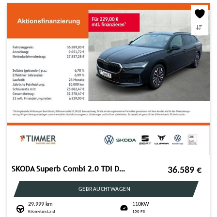
SKODA Superb Combi 2.0 TDI DSG SELECTION *AHK *MATRIX
36.589
€
GEBRAUCHTWAGEN
29.999 km
110KW
Kilometerstand
150 PS