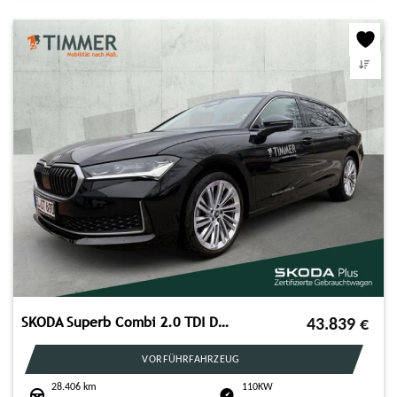
SKODA Superb Combi 2.0 TDI DSG Selection *AHK*CANTON*
43.839
€
VORFÜHRFAHRZEUG
28.406 km
110KW