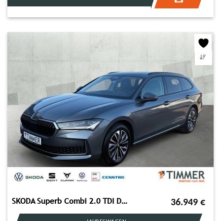
SKODA Superb Combi 2.0 TDI DSG SELECTION *AHK *HuD *MA
36.949
€