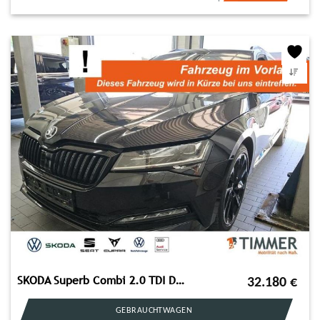
SKODA Superb Combi 2.0 TDI DSG SPORTLINE +AHK +STHZG +
32.180
€
GEBRAUCHTWAGEN