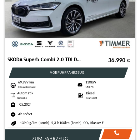
SKODA Superb Combi 2.0 TDI DSG L&K *Pano*ErgoSitze*19"
36.990
€
VORFÜHRFAHRZEUG
69.999 km
110KW
Kilometerstand
150 PS
Automatik
Diesel
Getriebe
Kraftstoff
05.2024
Ab sofort
139.0 g/km (komb), 5,3 l/100km (komb), CO₂-Klasse: E
ZUM FAHRZEUG