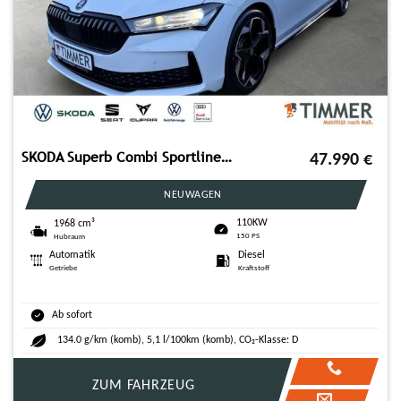
SKODA Superb Combi Sportline 2.0 TDI 110 kW (150PS) DS
47.990
€
NEUWAGEN
110KW
1968 cm³
150 PS
Hubraum
Automatik
Diesel
Getriebe
Kraftstoff
Ab sofort
134.0 g/km (komb), 5,1 l/100km (komb), CO₂-Klasse: D
ZUM FAHRZEUG