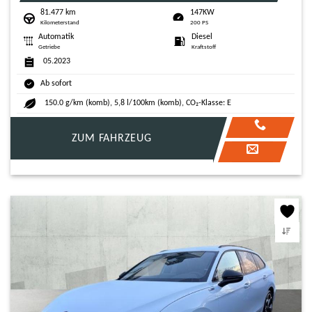
81.477 km
147KW
Kilometerstand
200 PS
Automatik
Diesel
Getriebe
Kraftstoff
05.2023
Ab sofort
150.0 g/km (komb), 5,8 l/100km (komb), CO₂-Klasse: E
ZUM FAHRZEUG