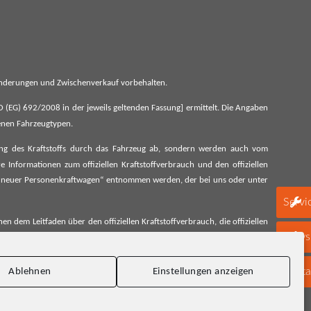
 Änderungen und Zwischenverkauf vorbehalten.
G) 692/2008 in der jeweils geltenden Fassung] ermittelt. Die Angaben
denen Fahrzeugtypen.
ung des Kraftstoffs durch das Fahrzeug ab, sondern werden auch vom
 Informationen zum offiziellen Kraftstoffverbrauch und den offiziellen
 neuer Personenkraftwagen“ entnommen werden, der bei uns oder unter
Servi
 dem Leitfaden über den offiziellen Kraftstoffverbrauch, die offiziellen
schen Automobil Treuhand GmbH unentgeltlich erhältlich, sowie unter
Newsl
Konta
Ablehnen
Einstellungen anzeigen