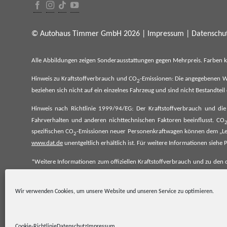
© Autohaus Timmer GmbH 2026 |
Impressum
|
Datenschut
Alle Abbildungen zeigen Sonderausstattungen gegen Mehrpreis. Farben 
Hinweis zu Kraftstoffverbrauch und CO
-Emissionen: Die angegebenen W
2
beziehen sich nicht auf ein einzelnes Fahrzeug und sind nicht Bestandte
Hinweis nach Richtlinie 1999/94/EG: Der Kraftstoffverbrauch und di
Fahrverhalten und anderen nichttechnischen Faktoren beeinflusst. CO
spezifischen CO
-Emissionen neuer Personenkraftwagen können dem „Lei
2
www.dat.de
unentgeltlich erhältlich ist. Für weitere Informationen si
*Weitere Informationen zum offiziellen Kraftstoffverbrauch und zu den o
spezifischen CO₂-Emissionen und den offiziellen Stromverbrauch neu
www.dat.de.
Wir verwenden Cookies, um unsere Website und unseren Service zu optimieren.
Cookie-Richtlinie
Datenschutz
Impressum