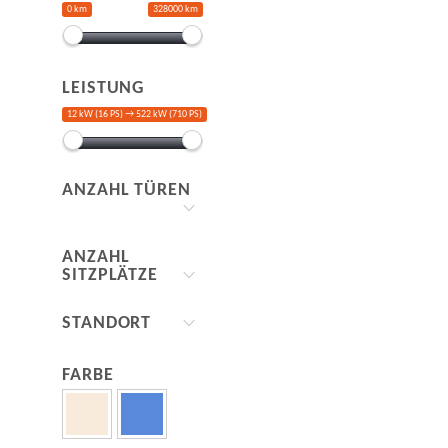
0 km
328000 km
LEISTUNG
12 kW (16 PS) →
522 kW (710 PS)
ANZAHL TÜREN
ANZAHL
SITZPLÄTZE
STANDORT
FARBE