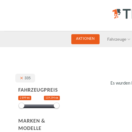
Skip
to
content
Fahrzeuge
AKTIONEN
335
Es wurden 
FAHRZEUGPREIS
2 899 €€
119 294 €€
MARKEN &
MODELLE