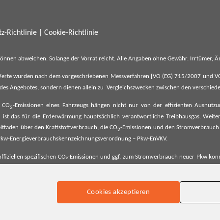
z-Richtlinie
|
Cookie-Richtlinie
können abweichen. Solange der Vorrat reicht. Alle Angaben ohne Gewähr. Irrtümer,
erte wurden nach dem vorgeschriebenen Messverfahren [VO (EG) 715/2007 und VO (E
il des Angebotes, sondern dienen allein zu Vergleichszwecken zwischen den verschie
e CO
-Emissionen eines Fahrzeugs hängen nicht nur von der effizienten Ausnutz
2
ist das für die Erderwärmung hauptsächlich verantwortliche Treibhausgas. Weitere
2
tfaden über den Kraftstoffverbrauch, die CO
-Emissionen und den Stromverbrauch
2
ehe Pkw-Energieverbrauchskennzeichnungsverordnung – Pkw-EnVKV.
ffiziellen spezifischen CO₂-Emissionen und ggf. zum Stromverbrauch neuer Pkw können
er Pkw entnommen werden. Dieser ist an allen Verkaufsstellen und bei der Deut
Cookies akzeptieren