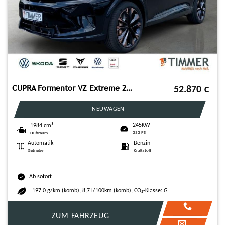
CUPRA Formentor VZ Extreme 245kW (333PS)*DSG*Pano*AHK*
52.870
€
NEUWAGEN
245KW
1984 cm³
333 PS
Hubraum
Automatik
Benzin
Getriebe
Kraftstoff
Ab sofort
197.0 g/km (komb), 8,7 l/100km (komb), CO₂-Klasse: G
ZUM FAHRZEUG