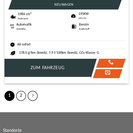
NEUWAGEN
195KW
1984 cm³
265 PS
Hubraum
Automatik
Benzin
Getriebe
Kraftstoff
Ab sofort
178.0 g/km (komb), 7,9 l/100km (komb), CO₂-Klasse: G
ZUM FAHRZEUG
1
2
Standorte