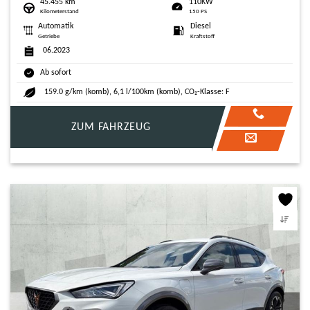
45.455 km
110KW
Kilometerstand
150 PS
Automatik
Diesel
Getriebe
Kraftstoff
06.2023
Ab sofort
159.0 g/km (komb), 6,1 l/100km (komb), CO₂-Klasse: F
ZUM FAHRZEUG