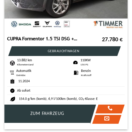
CUPRA Formentor 1.5 TSI DSG +360° +BEATS +LED +ACC +NA
27.780
€
GEBRAUCHTWAGEN
13.882 km
110KW
Kilometerstand
150 PS
Automatik
Benzin
Getriebe
Kraftstoff
11.2024
Ab sofort
154.0 g/km (komb), 6,9 l/100km (komb), CO₂-Klasse: E
ZUM FAHRZEUG