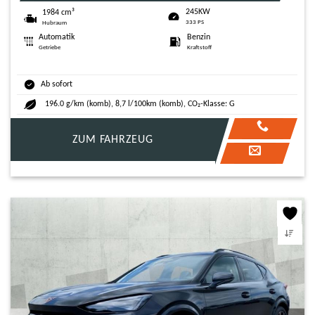
245KW
1984 cm³
333 PS
Hubraum
Automatik
Benzin
Getriebe
Kraftstoff
Ab sofort
196.0 g/km (komb), 8,7 l/100km (komb), CO₂-Klasse: G
ZUM FAHRZEUG