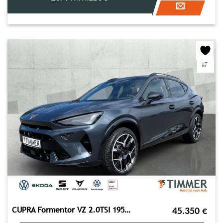
CUPRA Formentor VZ 2.0TSI 195kW (265PS)*DSG*AHK*360°*M
45.350
€