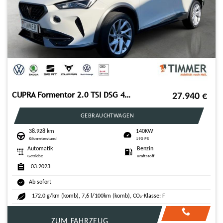
CUPRA Formentor 2.0 TSI DSG 4DRIVE AHK+PANO +LED +ACC
27.940
€
GEBRAUCHTWAGEN
38.928 km
140KW
Kilometerstand
190 PS
Automatik
Benzin
Getriebe
Kraftstoff
03.2023
Ab sofort
172.0 g/km (komb), 7,6 l/100km (komb), CO₂-Klasse: F
ZUM FAHRZEUG