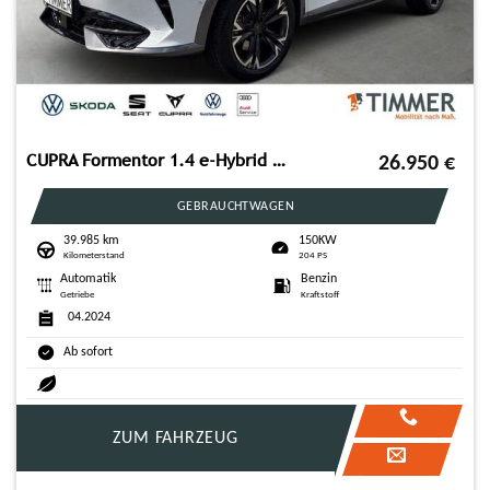
CUPRA Formentor 1.4 e-Hybrid 150KW (204PS) DSG*NAVI*R-
26.950
€
GEBRAUCHTWAGEN
39.985 km
150KW
Kilometerstand
204 PS
Automatik
Benzin
Getriebe
Kraftstoff
04.2024
Ab sofort
ZUM FAHRZEUG