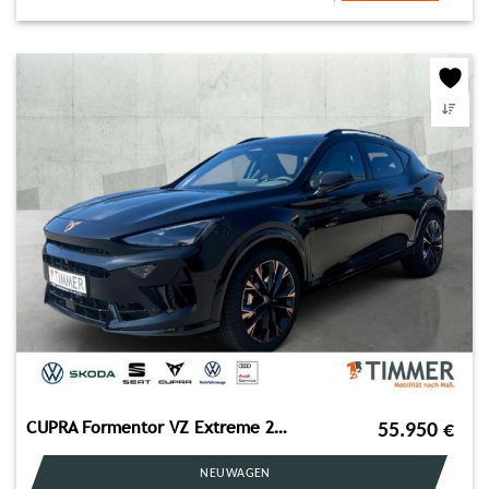
CUPRA Formentor VZ Extreme 245kW (333PS)*DSG*Akra*Pano
55.950
€
NEUWAGEN