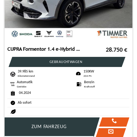
CUPRA Formentor 1.4 e-Hybrid 150KW (204PS) DSG*AHK*NAV
28.750
€
GEBRAUCHTWAGEN
39.985 km
150KW
Kilometerstand
204 PS
Automatik
Benzin
Getriebe
Kraftstoff
04.2024
Ab sofort
ZUM FAHRZEUG