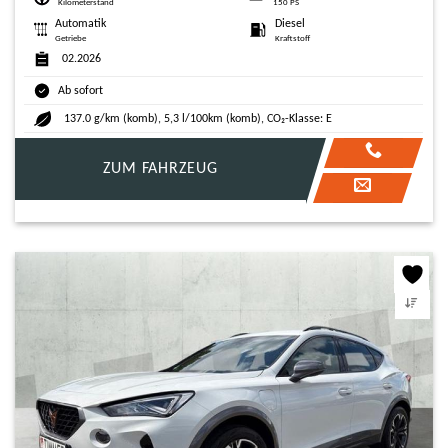
Kilometerstand
150 PS
Automatik
Diesel
Getriebe
Kraftstoff
02.2026
Ab sofort
137.0 g/km (komb), 5,3 l/100km (komb), CO₂-Klasse: E
ZUM FAHRZEUG