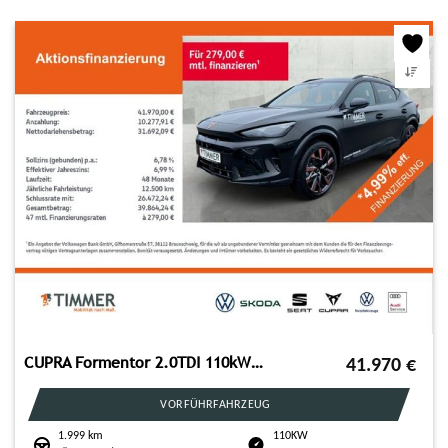
CUPRA Formentor 2.0TDI 110kW (150PS)*DSG*AHK*MATRIX*36
41.970
€
VORFÜHRFAHRZEUG
1.999 km
110KW