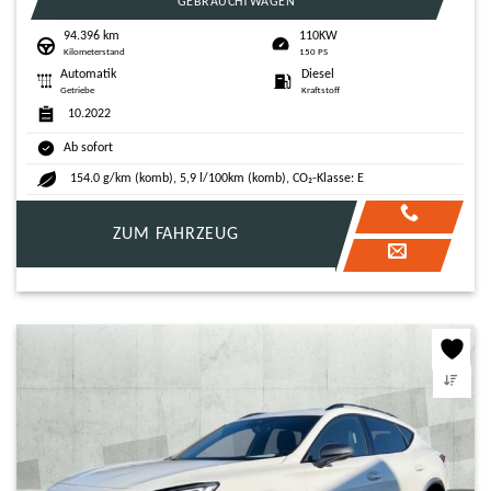
GEBRAUCHTWAGEN
94.396 km
110KW
Kilometerstand
150 PS
Automatik
Diesel
Getriebe
Kraftstoff
10.2022
Ab sofort
154.0 g/km (komb), 5,9 l/100km (komb), CO₂-Klasse: E
ZUM FAHRZEUG