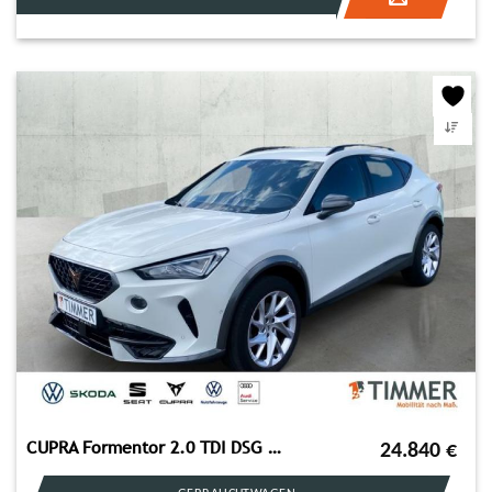
CUPRA Formentor 2.0 TDI DSG 4DRIVE AHK+BEATS +LEd +ACC
24.840
€