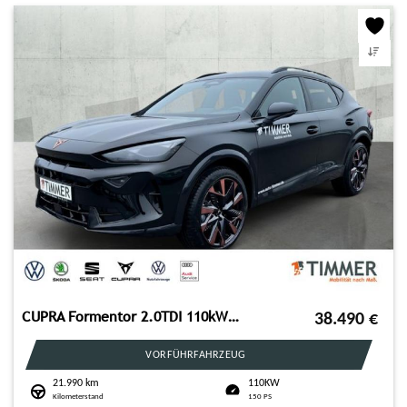
CUPRA Formentor 2.0TDI 110kW (150PS)*DSG*AHK*MATRIX*36
38.490
€
VORFÜHRFAHRZEUG
21.990 km
110KW
Kilometerstand
150 PS