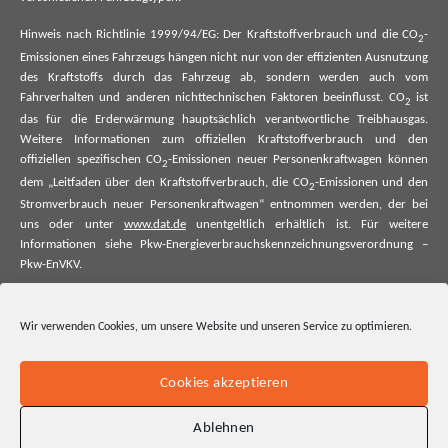
Hinweis nach Richtlinie 1999/94/EG: Der Kraftstoffverbrauch und die CO
-
2
Emissionen eines Fahrzeugs hängen nicht nur von der effizienten Ausnutzung
des Kraftstoffs durch das Fahrzeug ab, sondern werden auch vom
Fahrverhalten und anderen nichttechnischen Faktoren beeinflusst. CO
ist
2
das für die Erderwärmung hauptsächlich verantwortliche Treibhausgas.
Weitere Informationen zum offiziellen Kraftstoffverbrauch und den
offiziellen spezifischen CO
-Emissionen neuer Personenkraftwagen können
2
dem „Leitfaden über den Kraftstoffverbrauch, die CO
-Emissionen und den
2
Stromverbrauch neuer Personenkraftwagen“ entnommen werden, der bei
uns oder unter
www.dat.de
unentgeltlich erhältlich ist. Für weitere
Informationen siehe Pkw-Energieverbrauchskennzeichnungsverordnung –
Pkw-EnVKV.
*Weitere Informationen zum offiziellen Kraftstoffverbrauch und zu den
offiziellen spezifischen CO₂-Emissionen und ggf. zum Stromverbrauch neuer
Wir verwenden Cookies, um unsere Website und unseren Service zu optimieren.
Pkw können dem Leitfaden über den offiziellen Kraftstoffverbrauch, die
offiziellen spezifischen CO₂-Emissionen und den offiziellen Stromverbrauch
neuer Pkw entnommen werden. Dieser ist an allen Verkaufsstellen und bei
Cookies akzeptieren
der Deutschen Automobil Treuhand GmbH unentgeltlich erhältlich, sowie
unter www.dat.de.
Ablehnen