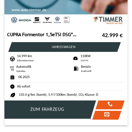
CUPRA Formentor 1,5eTSI DSG*MATRX LED*RFK*ACC*ASSI-SYS
42.999
€
JAHRESWAGEN
14.999 km
110KW
Kilometerstand
150 PS
Automatik
Benzin
Getriebe
Kraftstoff
06.2025
Ab sofort
135.0 g/km (komb), 5,9 l/100km (komb), CO₂-Klasse: D
ZUM FAHRZEUG