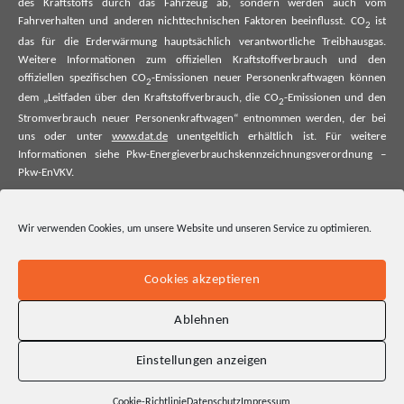
des Kraftstoffs durch das Fahrzeug ab, sondern werden auch vom
Fahrverhalten und anderen nichttechnischen Faktoren beeinflusst. CO
ist
2
das für die Erderwärmung hauptsächlich verantwortliche Treibhausgas.
Weitere Informationen zum offiziellen Kraftstoffverbrauch und den
offiziellen spezifischen CO
-Emissionen neuer Personenkraftwagen können
2
dem „Leitfaden über den Kraftstoffverbrauch, die CO
-Emissionen und den
2
Stromverbrauch neuer Personenkraftwagen“ entnommen werden, der bei
uns oder unter
www.dat.de
unentgeltlich erhältlich ist. Für weitere
Informationen siehe Pkw-Energieverbrauchskennzeichnungsverordnung –
Pkw-EnVKV.
*Weitere Informationen zum offiziellen Kraftstoffverbrauch und zu den
offiziellen spezifischen CO₂-Emissionen und ggf. zum Stromverbrauch neuer
Wir verwenden Cookies, um unsere Website und unseren Service zu optimieren.
Pkw können dem Leitfaden über den offiziellen Kraftstoffverbrauch, die
offiziellen spezifischen CO₂-Emissionen und den offiziellen Stromverbrauch
neuer Pkw entnommen werden. Dieser ist an allen Verkaufsstellen und bei
Cookies akzeptieren
der Deutschen Automobil Treuhand GmbH unentgeltlich erhältlich, sowie
unter www.dat.de.
Ablehnen
Einstellungen anzeigen
Cookie-Richtlinie
Datenschutz
Impressum