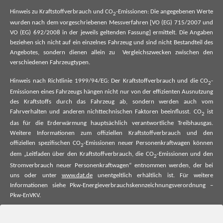
Hinweis zu Kraftstoffverbrauch und CO
-Emissionen: Die angegebenen Werte
2
wurden nach dem vorgeschriebenen Messverfahren [VO (EG) 715/2007 und
VO (EG) 692/2008 in der jeweils geltenden Fassung] ermittelt. Die Angaben
beziehen sich nicht auf ein einzelnes Fahrzeug und sind nicht Bestandteil des
Angebotes, sondern dienen allein zu Vergleichszwecken zwischen den
verschiedenen Fahrzeugtypen.
Hinweis nach Richtlinie 1999/94/EG: Der Kraftstoffverbrauch und die CO
-
2
Emissionen eines Fahrzeugs hängen nicht nur von der effizienten Ausnutzung
des Kraftstoffs durch das Fahrzeug ab, sondern werden auch vom
Fahrverhalten und anderen nichttechnischen Faktoren beeinflusst. CO
ist
2
das für die Erderwärmung hauptsächlich verantwortliche Treibhausgas.
Weitere Informationen zum offiziellen Kraftstoffverbrauch und den
offiziellen spezifischen CO
-Emissionen neuer Personenkraftwagen können
2
dem „Leitfaden über den Kraftstoffverbrauch, die CO
-Emissionen und den
2
Stromverbrauch neuer Personenkraftwagen“ entnommen werden, der bei
uns oder unter
www.dat.de
unentgeltlich erhältlich ist. Für weitere
Informationen siehe Pkw-Energieverbrauchskennzeichnungsverordnung –
Pkw-EnVKV.
*Weitere Informationen zum offiziellen Kraftstoffverbrauch und zu den