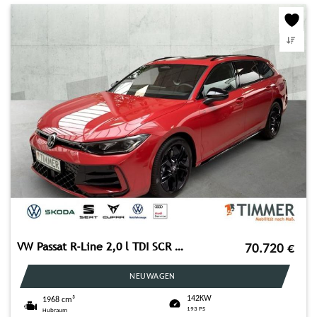
VW Passat R-Line 2,0 l TDI SCR 4MOTION 142 kW (193
70.720
€
NEUWAGEN
142KW
1968 cm³
193 PS
Hubraum