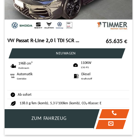
VW Passat R-Line 2,0 l TDI SCR 110 kW (150 PS) 7-Ga
65.635
€
NEUWAGEN
110KW
1968 cm³
150 PS
Hubraum
Automatik
Diesel
Getriebe
Kraftstoff
Ab sofort
138.0 g/km (komb), 5,3 l/100km (komb), CO₂-Klasse: E
ZUM FAHRZEUG