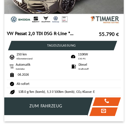
VW Passat 2,0 TDI DSG R-Line *AHK*PANORAMA-DACH*STA
55.790
€
TAGESZULASSUNG
250 km
110KW
Kilometerstand
150 PS
Automatik
Diesel
Getriebe
Kraftstoff
06.2026
Ab sofort
138.0 g/km (komb), 5,3 l/100km (komb), CO₂-Klasse: E
ZUM FAHRZEUG