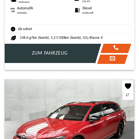
150 PS
Hubraum
Automatik
Diesel
Getriebe
Kraftstoff
Ab sofort
136.0 g/km (komb), 5,2 l/100km (komb), CO₂-Klasse: E
ZUM FAHRZEUG