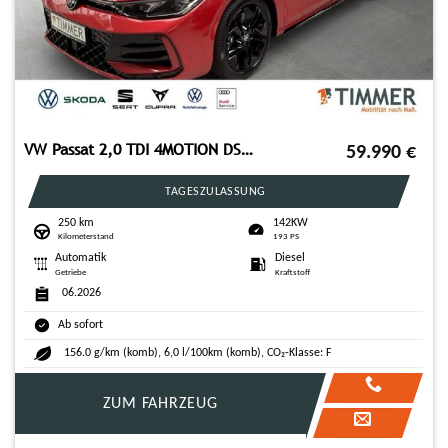
VW Passat 2,0 TDI 4MOTION DSG R-Line *AHK*PANORAMA-
59.990
€
TAGESZULASSUNG
250 km
142KW
Kilometerstand
193 PS
Automatik
Diesel
Getriebe
Kraftstoff
06.2026
Ab sofort
156.0 g/km (komb), 6,0 l/100km (komb), CO₂-Klasse: F
ZUM FAHRZEUG