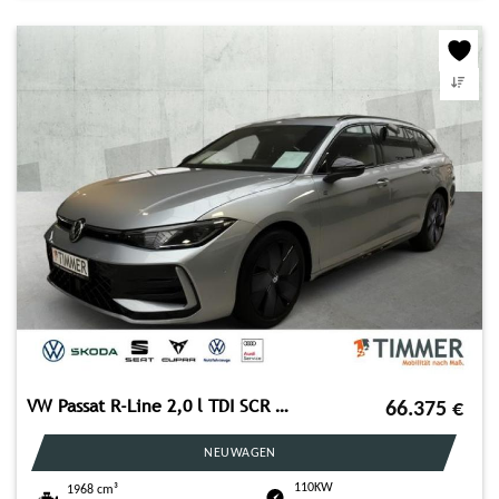
VW Passat R-Line 2,0 l TDI SCR 110 kW (150 PS) 7-Ga
66.375
€
NEUWAGEN
110KW
1968 cm³