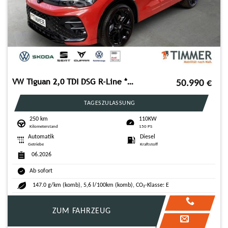
VW Tiguan 2,0 TDI DSG R-Line *AHK*IQ.LIGHT*NAVI*
50.990
€
TAGESZULASSUNG
250 km
110KW
Kilometerstand
150 PS
Automatik
Diesel
Getriebe
Kraftstoff
06.2026
Ab sofort
147.0 g/km (komb), 5,6 l/100km (komb), CO₂-Klasse: E
ZUM FAHRZEUG