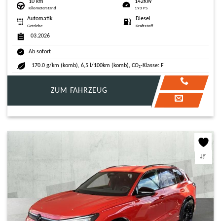
10 km
142KW
Kilometerstand
193 PS
Automatik
Diesel
Getriebe
Kraftstoff
03.2026
Ab sofort
170.0 g/km (komb), 6,5 l/100km (komb), CO₂-Klasse: F
ZUM FAHRZEUG