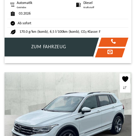
Automatik
Diesel
Getriebe
Kraftstoff
03.2026
Ab sofort
170.0 g/km (komb), 6,5 l/100km (komb), CO₂-Klasse: F
ZUM FAHRZEUG