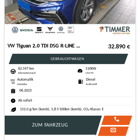
VW Tiguan 2.0 TDI DSG R-LINE +AHK +H&K +PANO +LED +
32.890
€
GEBRAUCHTWAGEN
62.597 km
110KW
Kilometerstand
150 PS
Automatik
Diesel
Getriebe
Kraftstoff
06.2023
Ab sofort
152.0 g/km (komb), 5,8 l/100km (komb), CO₂-Klasse: E
ZUM FAHRZEUG