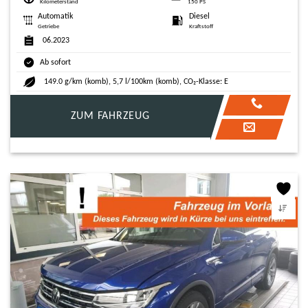
Kilometerstand
150 PS
Automatik
Diesel
Getriebe
Kraftstoff
06.2023
Ab sofort
149.0 g/km (komb), 5,7 l/100km (komb), CO₂-Klasse: E
ZUM FAHRZEUG