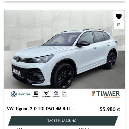
VW Tiguan 2.0 TDI DSG 4M R-LINE BLACK +AHK +PANO +3
55.980
€
TAGESZULASSUNG