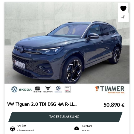
VW Tiguan 2.0 TDI DSG 4M R-LINE BLACK +AHK +PANO +S
50.890
€
TAGESZULASSUNG
99 km
142KW
Kilometerstand
193 PS