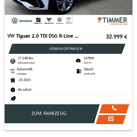
VW Tiguan 2.0 TDI DSG R-Line 4MOTION +AHK +KAMERA +
32.999
€
GEBRAUCHTWAGEN
77.248 km
147KW
Kilometerstand
200 PS
Automatik
Diesel
Getriebe
Kraftstoff
03.2021
Ab sofort
ZUM FAHRZEUG