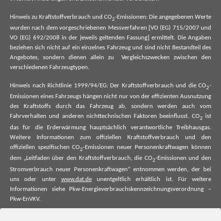
Hinweis zu Kraftstoffverbrauch und CO
-Emissionen: Die angegebenen Werte
2
wurden nach dem vorgeschriebenen Messverfahren [VO (EG) 715/2007 und
VO (EG) 692/2008 in der jeweils geltenden Fassung] ermittelt. Die Angaben
beziehen sich nicht auf ein einzelnes Fahrzeug und sind nicht Bestandteil des
Angebotes, sondern dienen allein zu Vergleichszwecken zwischen den
verschiedenen Fahrzeugtypen.
Hinweis nach Richtlinie 1999/94/EG: Der Kraftstoffverbrauch und die CO
-
2
Emissionen eines Fahrzeugs hängen nicht nur von der effizienten Ausnutzung
des Kraftstoffs durch das Fahrzeug ab, sondern werden auch vom
Fahrverhalten und anderen nichttechnischen Faktoren beeinflusst. CO
ist
2
das für die Erderwärmung hauptsächlich verantwortliche Treibhausgas.
Weitere Informationen zum offiziellen Kraftstoffverbrauch und den
offiziellen spezifischen CO
-Emissionen neuer Personenkraftwagen können
2
dem „Leitfaden über den Kraftstoffverbrauch, die CO
-Emissionen und den
2
Stromverbrauch neuer Personenkraftwagen“ entnommen werden, der bei
uns oder unter
www.dat.de
unentgeltlich erhältlich ist. Für weitere
Informationen siehe Pkw-Energieverbrauchskennzeichnungsverordnung –
Pkw-EnVKV.
*Weitere Informationen zum offiziellen Kraftstoffverbrauch und zu den