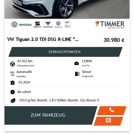
VW Tiguan 2.0 TDI DSG R-LINE *AHK *360° *IQ.LIGHT *
30.980
€
GEBRAUCHTWAGEN
63.352 km
110KW
Kilometerstand
150 PS
Automatik
Diesel
Getriebe
Kraftstoff
01.2024
Ab sofort
150.0 g/km (komb), 5,8 l/100km (komb), CO₂-Klasse: E
ZUM FAHRZEUG