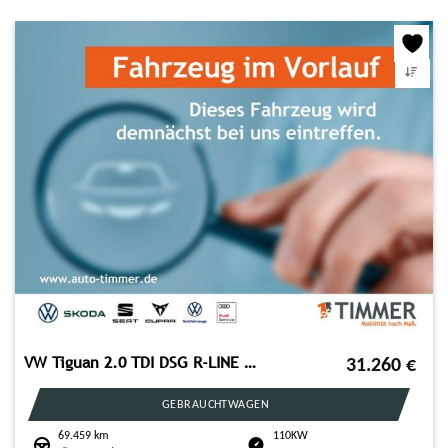
VW Tiguan 2.0 TDI DSG R-LINE BLACK +LED +ACC +RKAM
31.260
€
GEBRAUCHTWAGEN
69.459 km
110KW