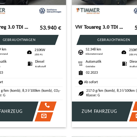
VW Touareg 3.0 TDI V6 4M R-LINE BLACK +AHK +360° +L
VW Touareg 3.0 TDI V6 4M R-LINE BLACK +AHK +DYNAUDI
53.940
€
GEBRAUCHTWAGEN
GEBRAUCHTWAGEN
9 km
52.348 km
210KW
210
erstand
Kilometerstand
286 PS
286 P
atik
Diesel
Automatik
Dies
e
Kraftstoff
Getriebe
Krafts
23
02.2023
ort
Ab sofort
 g/km (komb), 8,3 l/100km (komb), CO₂-
217.0 g/km (komb), 8,3 l/100km 
e: G
Klasse: G
FAHRZEUG
ZUM FAHRZEUG