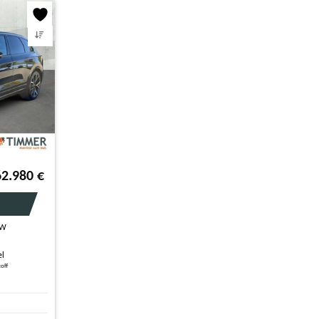
62.980
€
KW
S
el
toff