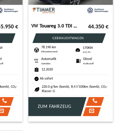
VW Touareg 3.0 TDI V6 4M R-LINE BLACK +AHK +PANO +I
55.950
€
44.350
€
GEBRAUCHTWAGEN
78.196 km
KW
170KW
Kilometerstand
S
231 PS
el
Automatik
Diesel
toff
Getriebe
Kraftstoff
12.2020
Ab sofort
(komb), CO₂-
220.0 g/km (komb), 8,4 l/100km (komb), CO₂-
Klasse: G
ZUM FAHRZEUG