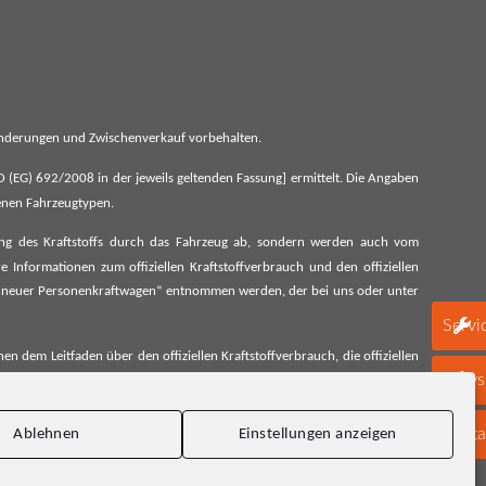
 Änderungen und Zwischenverkauf vorbehalten.
G) 692/2008 in der jeweils geltenden Fassung] ermittelt. Die Angaben
denen Fahrzeugtypen.
ung des Kraftstoffs durch das Fahrzeug ab, sondern werden auch vom
 Informationen zum offiziellen Kraftstoffverbrauch und den offiziellen
 neuer Personenkraftwagen“ entnommen werden, der bei uns oder unter
Servi
 dem Leitfaden über den offiziellen Kraftstoffverbrauch, die offiziellen
schen Automobil Treuhand GmbH unentgeltlich erhältlich, sowie unter
Newsl
Konta
Ablehnen
Einstellungen anzeigen