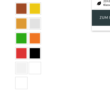
219.0
Klass
ZUM 