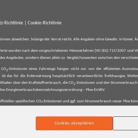
z-Richtlinie
|
Cookie-Richtlinie
können abweichen. Solange der Vorrat reicht. Alle Angaben ohne Gewähr. Irrtümer,
erte wurden nach dem vorgeschriebenen Messverfahren [VO (EG) 715/2007 und VO (E
il des Angebotes, sondern dienen allein zu Vergleichszwecken zwischen den verschie
e CO
-Emissionen eines Fahrzeugs hängen nicht nur von der effizienten Ausnutz
2
ist das für die Erderwärmung hauptsächlich verantwortliche Treibhausgas. Weitere
2
tfaden über den Kraftstoffverbrauch, die CO
-Emissionen und den Stromverbrauch
2
ehe Pkw-Energieverbrauchskennzeichnungsverordnung – Pkw-EnVKV.
ffiziellen spezifischen CO₂-Emissionen und ggf. zum Stromverbrauch neuer Pkw können
er Pkw entnommen werden. Dieser ist an allen Verkaufsstellen und bei der Deut
Cookies akzeptieren