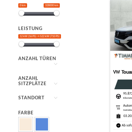
0 km
328000 km
LEISTUNG
12 kW (16 PS) →
522 kW (710 PS)
ANZAHL TÜREN
ANZAHL
SITZPLÄTZE
95.87
STANDORT
Kilomet
Autom
Getrieb
FARBE
03.20
Ab sof