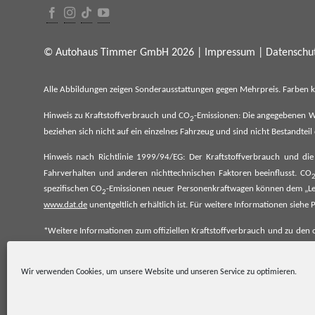
© Autohaus Timmer GmbH 2026 |
Impressum
|
Datenschut
Alle Abbildungen zeigen Sonderausstattungen gegen Mehrpreis. Farben 
Hinweis zu Kraftstoffverbrauch und CO
-Emissionen: Die angegebenen W
2
beziehen sich nicht auf ein einzelnes Fahrzeug und sind nicht Bestandte
Hinweis nach Richtlinie 1999/94/EG: Der Kraftstoffverbrauch und di
Fahrverhalten und anderen nichttechnischen Faktoren beeinflusst. CO
spezifischen CO
-Emissionen neuer Personenkraftwagen können dem „Lei
2
www.dat.de
unentgeltlich erhältlich ist. Für weitere Informationen si
*Weitere Informationen zum offiziellen Kraftstoffverbrauch und zu den o
spezifischen CO₂-Emissionen und den offiziellen Stromverbrauch neu
www.dat.de.
Wir verwenden Cookies, um unsere Website und unseren Service zu optimieren.