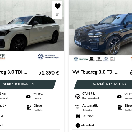
VW Touareg 3.0 TDI V6 4M R-LINE BLACK +AHK +DYNAUDI
VW Touareg 3.0 TDI V6 4M R-LINE BLACK +AHK+DYNAUDIO
51.390
€
GEBRAUCHTWAGEN
VORFÜHRFAHRZEUG
2 km
67.999 km
210KW
210
erstand
Kilometerstand
286 PS
286 P
atik
Diesel
Automatik
Dies
e
Kraftstoff
Getriebe
Krafts
23
03.2023
ort
Ab sofort