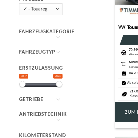
FAHRZEUGKATEGORIE
70.54
FAHRZEUGTYP
Kilomet
Autom
ERSTZULASSUNG
Getrieb
04.20
2002
2026
Ab sof
217.0
Klass
GETRIEBE
ZUM 
ANTRIEBSTECHNIK
KILOMETERSTAND