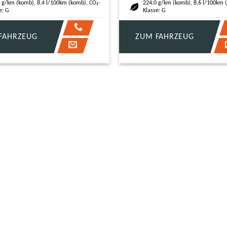
 g/km (komb), 8,4 l/100km (komb), CO₂-
224.0 g/km (komb), 8,6 l/100km 
e: G
Klasse: G
FAHRZEUG
ZUM FAHRZEUG