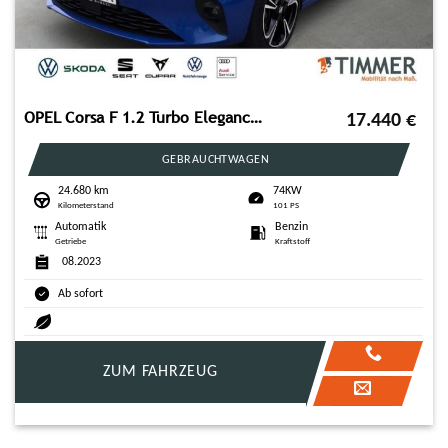
OPEL Corsa F 1.2 Turbo Elegance +AUTOMATIK +NAVI +KAM
17.440
€
GEBRAUCHTWAGEN
24.680 km
74KW
Kilometerstand
101 PS
Automatik
Benzin
Getriebe
Kraftstoff
08.2023
Ab sofort
ZUM FAHRZEUG