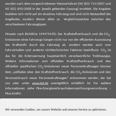
wurden nach dem vorgeschriebenen Messverfahren [VO (EG) 715/2007 und
VO (EG) 692/2008 in der jeweils geltenden Fassung] ermittelt. Die Angaben
beziehen sich nicht auf ein einzelnes Fahrzeug und sind nicht Bestandteil des
Angebotes, sondern dienen allein zu Vergleichszwecken zwischen den
verschiedenen Fahrzeugtypen.
Hinweis nach Richtlinie 1999/94/EG: Der Kraftstoffverbrauch und die CO
-
2
Emissionen eines Fahrzeugs hängen nicht nur von der effizienten Ausnutzung
des Kraftstoffs durch das Fahrzeug ab, sondern werden auch vom
Fahrverhalten und anderen nichttechnischen Faktoren beeinflusst. CO
ist
2
das für die Erderwärmung hauptsächlich verantwortliche Treibhausgas.
Weitere Informationen zum offiziellen Kraftstoffverbrauch und den
offiziellen spezifischen CO
-Emissionen neuer Personenkraftwagen können
2
dem „Leitfaden über den Kraftstoffverbrauch, die CO
-Emissionen und den
2
Stromverbrauch neuer Personenkraftwagen“ entnommen werden, der bei
uns oder unter
www.dat.de
unentgeltlich erhältlich ist. Für weitere
Informationen siehe Pkw-Energieverbrauchskennzeichnungsverordnung –
Pkw-EnVKV.
*Weitere Informationen zum offiziellen Kraftstoffverbrauch und zu den
offiziellen spezifischen CO₂-Emissionen und ggf. zum Stromverbrauch neuer
Wir verwenden Cookies, um unsere Website und unseren Service zu optimieren.
Pkw können dem Leitfaden über den offiziellen Kraftstoffverbrauch, die