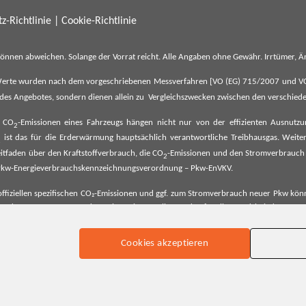
z-Richtlinie
|
Cookie-Richtlinie
können abweichen. Solange der Vorrat reicht. Alle Angaben ohne Gewähr. Irrtümer,
erte wurden nach dem vorgeschriebenen Messverfahren [VO (EG) 715/2007 und VO (E
il des Angebotes, sondern dienen allein zu Vergleichszwecken zwischen den verschie
e CO
-Emissionen eines Fahrzeugs hängen nicht nur von der effizienten Ausnutz
2
ist das für die Erderwärmung hauptsächlich verantwortliche Treibhausgas. Weitere
2
tfaden über den Kraftstoffverbrauch, die CO
-Emissionen und den Stromverbrauch
2
ehe Pkw-Energieverbrauchskennzeichnungsverordnung – Pkw-EnVKV.
ffiziellen spezifischen CO₂-Emissionen und ggf. zum Stromverbrauch neuer Pkw können
er Pkw entnommen werden. Dieser ist an allen Verkaufsstellen und bei der Deut
Cookies akzeptieren