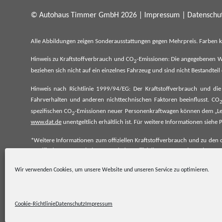
© Autohaus Timmer GmbH 2026 |
Impressum
|
Datenschut
Alle Abbildungen zeigen Sonderausstattungen gegen Mehrpreis. Farben 
Hinweis zu Kraftstoffverbrauch und CO
-Emissionen: Die angegebenen W
2
beziehen sich nicht auf ein einzelnes Fahrzeug und sind nicht Bestandte
Hinweis nach Richtlinie 1999/94/EG: Der Kraftstoffverbrauch und di
Fahrverhalten und anderen nichttechnischen Faktoren beeinflusst. CO
spezifischen CO
-Emissionen neuer Personenkraftwagen können dem „Lei
2
www.dat.de
unentgeltlich erhältlich ist. Für weitere Informationen si
*Weitere Informationen zum offiziellen Kraftstoffverbrauch und zu den o
spezifischen CO₂-Emissionen und den offiziellen Stromverbrauch neu
www.dat.de.
Wir verwenden Cookies, um unsere Website und unseren Service zu optimieren.
Cookie-Richtlinie
Datenschutz
Impressum