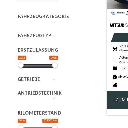
FAHRZEUGKATEGORIE
FAHRZEUGTYP
22.50
ERSTZULASSUNG
Kilomet
Autom
2002
2026
Getrieb
12.20
Ab sof
GETRIEBE
ANTRIEBSTECHNIK
ZUM 
KILOMETERSTAND
0 km
328000 km