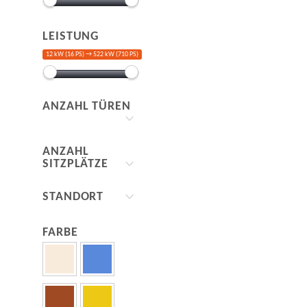
LEISTUNG
12 kW (16 PS) →
522 kW (710 PS)
ANZAHL TÜREN
ANZAHL
SITZPLÄTZE
STANDORT
FARBE