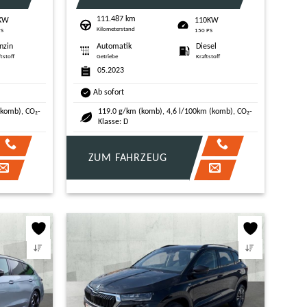
111.487 km
KW
110KW
Kilometerstand
PS
150 PS
nzin
Automatik
Diesel
ftstoff
Getriebe
Kraftstoff
05.2023
Ab sofort
(komb), CO₂-
119.0 g/km (komb), 4,6 l/100km (komb), CO₂-
Klasse: D
ZUM FAHRZEUG