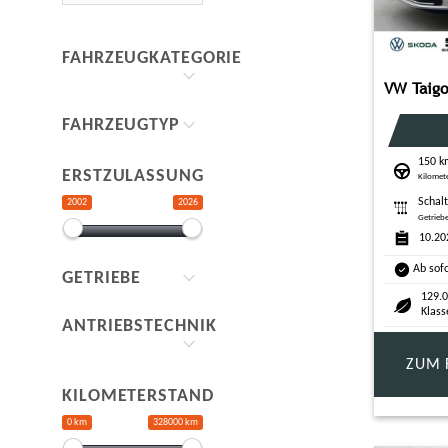
FAHRZEUGKATEGORIE
FAHRZEUGTYP
150 
ERSTZULASSUNG
Kilomet
Schal
2002
2026
Getrieb
10.20
Ab sof
GETRIEBE
129.0
Klass
ANTRIEBSTECHNIK
ZUM 
KILOMETERSTAND
0 km
328000 km