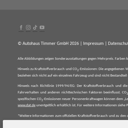
© Autohaus Timmer GmbH 2026 |
Impressum
|
Datenschut
Alle Abbildungen zeigen Sonderausstattungen gegen Mehrpreis. Farben 
Hinweis zu Kraftstoffverbrauch und CO
-Emissionen: Die angegebenen W
2
beziehen sich nicht auf ein einzelnes Fahrzeug und sind nicht Bestandte
Hinweis nach Richtlinie 1999/94/EG: Der Kraftstoffverbrauch und di
Fahrverhalten und anderen nichttechnischen Faktoren beeinflusst. CO
spezifischen CO
-Emissionen neuer Personenkraftwagen können dem „Lei
2
www.dat.de
unentgeltlich erhältlich ist. Für weitere Informationen si
*Weitere Informationen zum offiziellen Kraftstoffverbrauch und zu den o
spezifischen CO₂-Emissionen und den offiziellen Stromverbrauch neu
www.dat.de.