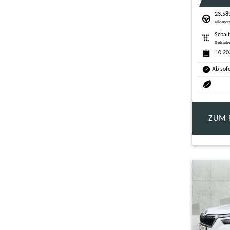
23.58
Kilomet
Schal
Getrieb
10.20
Ab sof
ZUM 