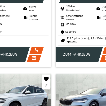
3 km
250 km
59KW
70
erstand
Kilometerstand
80 PS
95 
tgetriebe
Benzin
Schaltgetriebe
Be
e
Kraftstoff
Getriebe
Kra
24
06.2026
ort
Ab sofort
122.0 g/km (komb), 5,3 l/100km 
Klasse: D
FAHRZEUG
ZUM FAHRZEUG