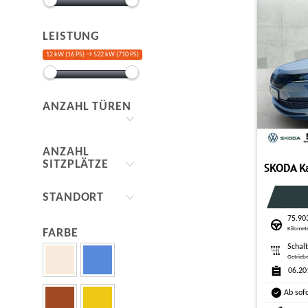
LEISTUNG
12 kW (16 PS) →
522 kW (710 PS)
ANZAHL TÜREN
ANZAHL
SITZPLÄTZE
STANDORT
75.90
Kilomet
FARBE
Schal
Getrieb
06.20
Ab sof