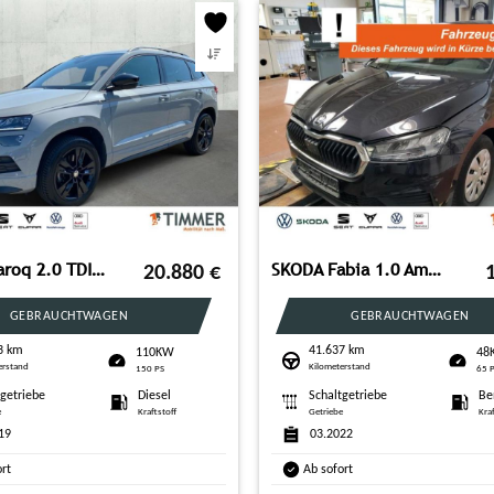
SKODA Karoq 2.0 TDI SPORTLINE *LED *RKAM *SHZ *APP-CON
SKODA Fabia 1.0 Ambition +LED +SHZ +PDC +TEMPO +
20.880
€
GEBRAUCHTWAGEN
GEBRAUCHTWAGEN
3 km
41.637 km
110KW
48
erstand
Kilometerstand
150 PS
65 
tgetriebe
Diesel
Schaltgetriebe
Be
e
Kraftstoff
Getriebe
Kra
19
03.2022
ort
Ab sofort