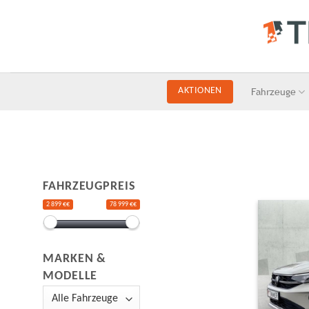
Skip
to
content
Fahrzeuge
AKTIONEN
FAHRZEUGPREIS
2 899 €€
78 999 €€
MARKEN &
MODELLE