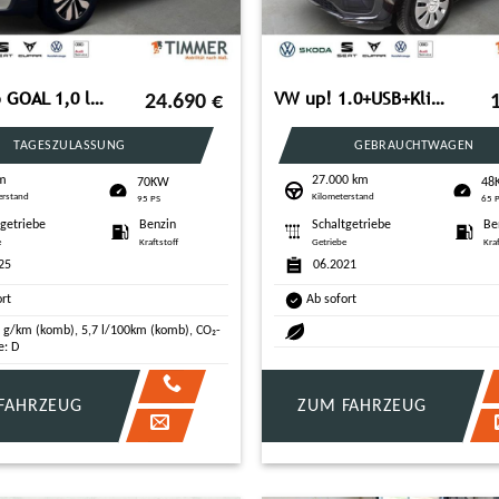
VW Taigo GOAL 1,0 l TSI OPF 70 kW (95 PS) 5-Gang
VW up! 1.0+USB+Klima+DAB
24.690
€
TAGESZULASSUNG
GEBRAUCHTWAGEN
km
27.000 km
70KW
48
erstand
Kilometerstand
95 PS
65 
tgetriebe
Benzin
Schaltgetriebe
Be
e
Kraftstoff
Getriebe
Kra
25
06.2021
ort
Ab sofort
 g/km (komb), 5,7 l/100km (komb), CO₂-
e: D
FAHRZEUG
ZUM FAHRZEUG