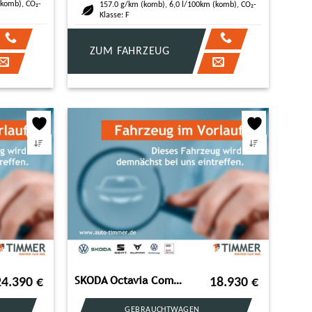
(komb), CO₂-
157.0 g/km (komb), 6,0 l/100km (komb), CO₂-
Klasse: F
ZUM FAHRZEUG
SKODA Octavia Combi 2.0 TDI DSG TOUR +AHK +LED +CARPLA
24.390
€
18.930
€
GEBRAUCHTWAGEN