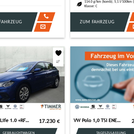
114.0 g/km (komb), 5,1 l/100km 
Klasse: C
FAHRZEUG
ZUM FAHRZEUG
VW Polo Life 1.0 +RFK+LED+DAB+SHZ+APPLE-CAR-PLAY+
VW Polo 1,0 TSI ENERGY 5-Gang *NAVI*GANZJAHRESREIFE
17.230
€
GEBRAUCHTWAGEN
TAGESZULASSUNG