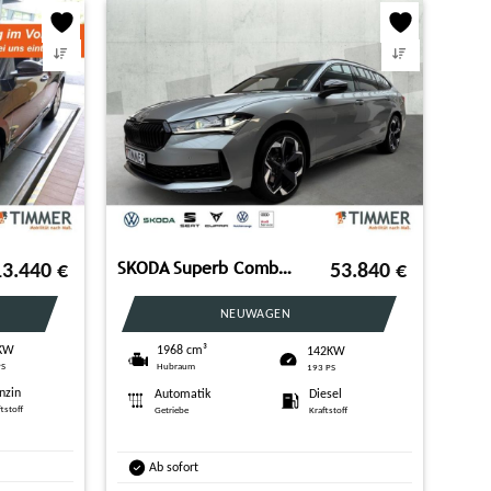
SKODA Superb Combi 2.0 TDI DSG 4x4 Sportline *CANTON*P
13.440
€
53.840
€
NEUWAGEN
1968 cm³
KW
142KW
Hubraum
PS
193 PS
nzin
Automatik
Diesel
ftstoff
Getriebe
Kraftstoff
Ab sofort