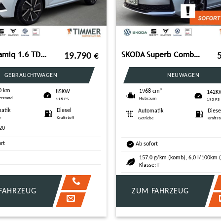
SKODA Kamiq 1.6 TDI 85KW (116PS) Style *DSG*AHK*PDC*GR
SKODA Superb Combi 2.0 TDI DSG 4x4 Sportline PANO*AHK*
19.790
€
GEBRAUCHTWAGEN
NEUWAGEN
0 km
1968 cm³
85KW
142K
erstand
Hubraum
116 PS
193 PS
atik
Diesel
Automatik
Diese
e
Kraftstoff
Getriebe
Kraftst
20
ort
Ab sofort
157.0 g/km (komb), 6,0 l/100km 
Klasse: F
FAHRZEUG
ZUM FAHRZEUG