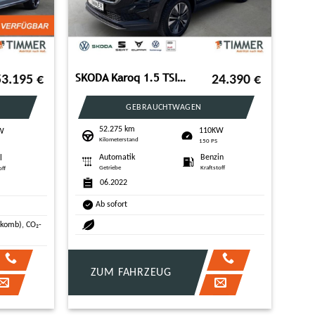
SKODA Karoq 1.5 TSI Tour
53.195
€
24.390
€
GEBRAUCHTWAGEN
52.275 km
110KW
W
Kilometerstand
150 PS
Automatik
Benzin
l
Getriebe
Kraftstoff
off
06.2022
Ab sofort
(komb), CO₂-
ZUM FAHRZEUG