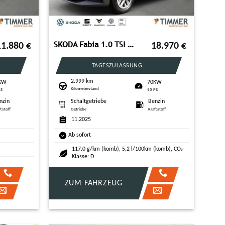
SKODA Fabia 1.0 TSI Essence OPF (EURO 6e)
11.880
€
18.970
€
TAGESZULASSUNG
2.999 km
KW
70KW
Kilometerstand
PS
95 PS
nzin
Schaltgetriebe
Benzin
ftstoff
Getriebe
Kraftstoff
11.2025
Ab sofort
117.0 g/km (komb), 5,2 l/100km (komb), CO₂-
Klasse: D
ZUM FAHRZEUG