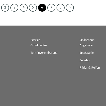
2
3
4
5
6
7
8
Service
Onlineshop
Großkunden
Angebote
Terminvereinbarung
Ersatzteile
Zubehör
Räder & Reifen