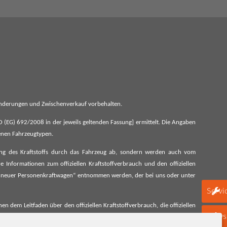
 Änderungen und Zwischenverkauf vorbehalten.
G) 692/2008 in der jeweils geltenden Fassung] ermittelt. Die Angaben
denen Fahrzeugtypen.
ung des Kraftstoffs durch das Fahrzeug ab, sondern werden auch vom
 Informationen zum offiziellen Kraftstoffverbrauch und den offiziellen
 neuer Personenkraftwagen“ entnommen werden, der bei uns oder unter
Servi
 dem Leitfaden über den offiziellen Kraftstoffverbrauch, die offiziellen
schen Automobil Treuhand GmbH unentgeltlich erhältlich, sowie unter
Newsl