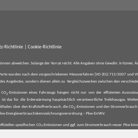
z-Richtlinie
|
Cookie-Richtlinie
können abweichen. Solange der Vorrat reicht. Alle Angaben ohne Gewähr. Irrtümer,
erte wurden nach dem vorgeschriebenen Messverfahren [VO (EG) 715/2007 und VO (E
il des Angebotes, sondern dienen allein zu Vergleichszwecken zwischen den verschie
e CO
-Emissionen eines Fahrzeugs hängen nicht nur von der effizienten Ausnutz
2
ist das für die Erderwärmung hauptsächlich verantwortliche Treibhausgas. Weitere
2
tfaden über den Kraftstoffverbrauch, die CO
-Emissionen und den Stromverbrauch
2
ehe Pkw-Energieverbrauchskennzeichnungsverordnung – Pkw-EnVKV.
ffiziellen spezifischen CO₂-Emissionen und ggf. zum Stromverbrauch neuer Pkw können
er Pkw entnommen werden. Dieser ist an allen Verkaufsstellen und bei der Deut