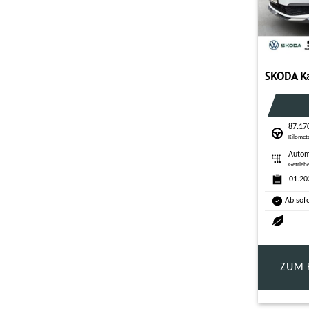
87.17
Kilomet
Autom
Getrieb
01.20
Ab sof
ZUM 