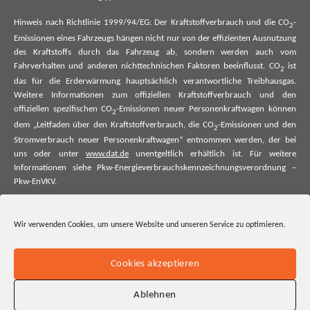
Hinweis nach Richtlinie 1999/94/EG: Der Kraftstoffverbrauch und die CO
-
2
Emissionen eines Fahrzeugs hängen nicht nur von der effizienten Ausnutzung
des Kraftstoffs durch das Fahrzeug ab, sondern werden auch vom
Fahrverhalten und anderen nichttechnischen Faktoren beeinflusst. CO
ist
2
das für die Erderwärmung hauptsächlich verantwortliche Treibhausgas.
Weitere Informationen zum offiziellen Kraftstoffverbrauch und den
offiziellen spezifischen CO
-Emissionen neuer Personenkraftwagen können
2
dem „Leitfaden über den Kraftstoffverbrauch, die CO
-Emissionen und den
2
Stromverbrauch neuer Personenkraftwagen“ entnommen werden, der bei
uns oder unter
www.dat.de
unentgeltlich erhältlich ist. Für weitere
Informationen siehe Pkw-Energieverbrauchskennzeichnungsverordnung –
Pkw-EnVKV.
*Weitere Informationen zum offiziellen Kraftstoffverbrauch und zu den
offiziellen spezifischen CO₂-Emissionen und ggf. zum Stromverbrauch neuer
Wir verwenden Cookies, um unsere Website und unseren Service zu optimieren.
Pkw können dem Leitfaden über den offiziellen Kraftstoffverbrauch, die
offiziellen spezifischen CO₂-Emissionen und den offiziellen Stromverbrauch
neuer Pkw entnommen werden. Dieser ist an allen Verkaufsstellen und bei
Cookies akzeptieren
der Deutschen Automobil Treuhand GmbH unentgeltlich erhältlich, sowie
unter www.dat.de.
Ablehnen