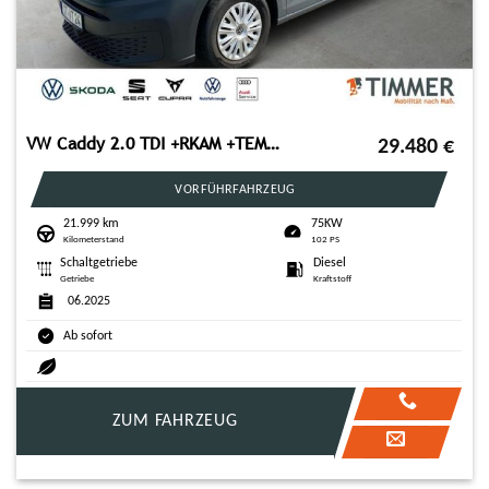
VW Caddy 2.0 TDI +RKAM +TEMPO +KEYLESS +SHZ +KLIMA
29.480
€
VORFÜHRFAHRZEUG
21.999 km
75KW
Kilometerstand
102 PS
Schaltgetriebe
Diesel
Getriebe
Kraftstoff
06.2025
Ab sofort
ZUM FAHRZEUG