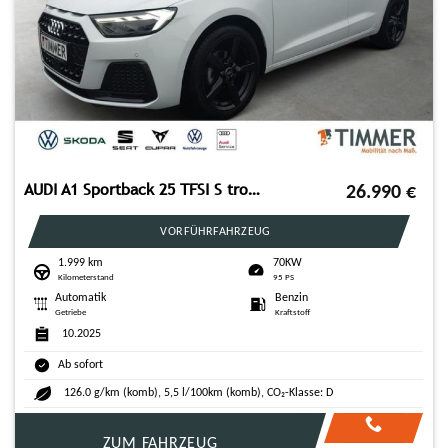
AUDI A1 Sportback 25 TFSI S tronic ADVANCED +LED +VIR
26.990
€
VORFÜHRFAHRZEUG
1.999 km
70KW
Kilometerstand
95 PS
Automatik
Benzin
Getriebe
Kraftstoff
10.2025
Ab sofort
126.0 g/km (komb), 5,5 l/100km (komb), CO₂-Klasse: D
ZUM FAHRZEUG