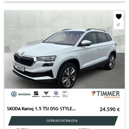
SKODA Karoq 1.5 TSI DSG STYLE +AHK +LED +ACC +RKAM +VI
24.590
€
GEBRAUCHTWAGEN