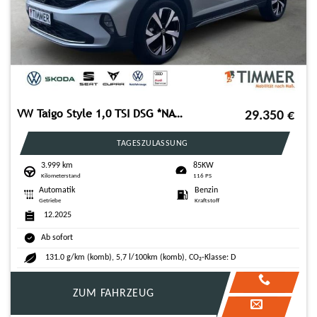
VW Taigo Style 1,0 TSI DSG *NAVI*GANZJAHRESREIFEN*
29.350
€
TAGESZULASSUNG
3.999 km
85KW
Kilometerstand
116 PS
Automatik
Benzin
Getriebe
Kraftstoff
12.2025
Ab sofort
131.0 g/km (komb), 5,7 l/100km (komb), CO₂-Klasse: D
ZUM FAHRZEUG