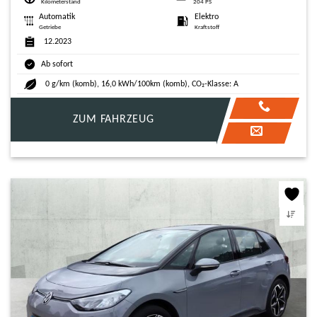
Kilometerstand
204 PS
Automatik
Elektro
Getriebe
Kraftstoff
12.2023
Ab sofort
0 g/km (komb), 16,0 kWh/100km (komb), CO₂-Klasse: A
ZUM FAHRZEUG