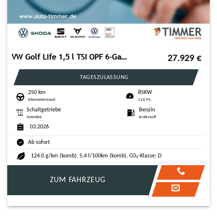
VW Golf Life 1,5 l TSI OPF 6-Gang
27.929
€
TAGESZULASSUNG
250 km
85KW
Kilometerstand
116 PS
Schaltgetriebe
Benzin
Getriebe
Kraftstoff
03.2026
Ab sofort
124.0 g/km (komb), 5,4 l/100km (komb), CO₂-Klasse: D
ZUM FAHRZEUG