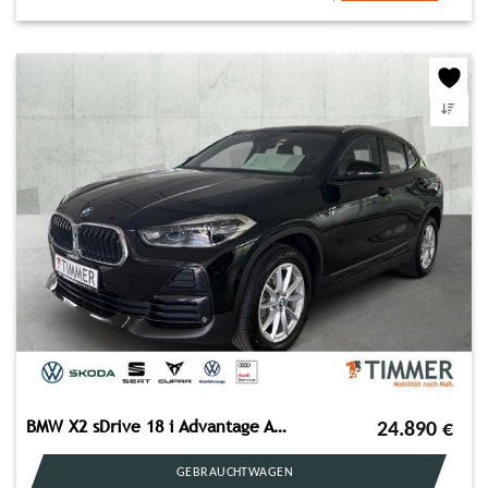
BMW X2 sDrive 18 i Advantage AHK+NAVI+SHZ+RKAM+PDC+
24.890
€
GEBRAUCHTWAGEN