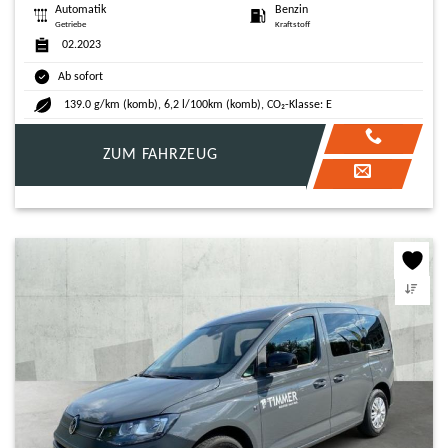
Automatik
Benzin
Getriebe
Kraftstoff
02.2023
Ab sofort
139.0 g/km (komb), 6,2 l/100km (komb), CO₂-Klasse: E
ZUM FAHRZEUG