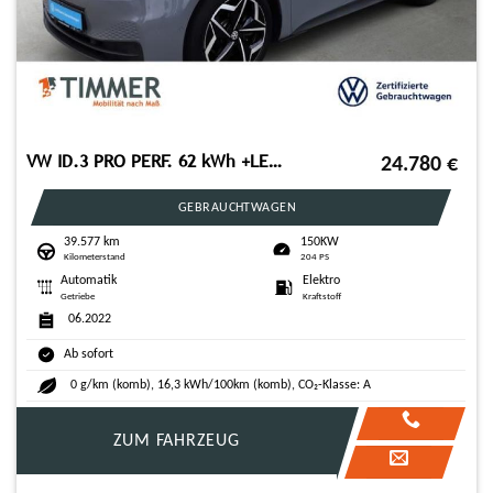
VW ID.3 PRO PERF. 62 kWh +LED +ACC +CARPLAY +RKAM +
24.780
€
GEBRAUCHTWAGEN
39.577 km
150KW
Kilometerstand
204 PS
Automatik
Elektro
Getriebe
Kraftstoff
06.2022
Ab sofort
0 g/km (komb), 16,3 kWh/100km (komb), CO₂-Klasse: A
ZUM FAHRZEUG