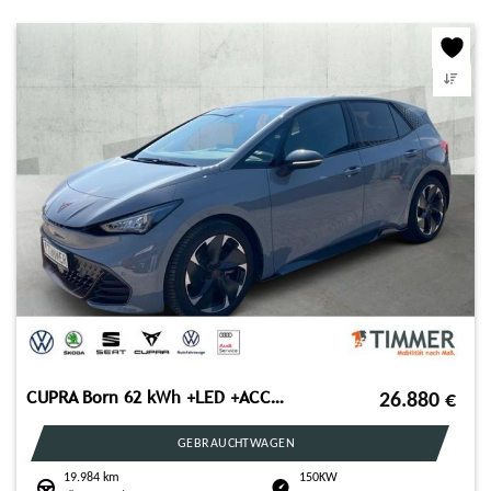
CUPRA Born 62 kWh +LED +ACC +RKAM +NAVI +SHZ +19" +CAR
26.880
€
GEBRAUCHTWAGEN
19.984 km
150KW