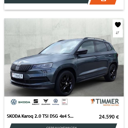
SKODA Karoq 2.0 TSI DSG 4x4 Sportline AHK*NAV*ACC*RFK*
24.590
€