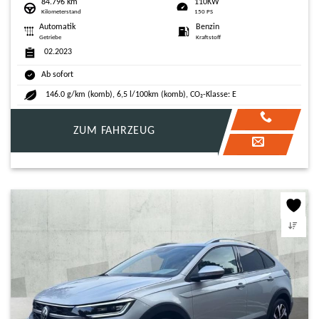
84.796 km
110KW
Kilometerstand
150 PS
Automatik
Benzin
Getriebe
Kraftstoff
02.2023
Ab sofort
146.0 g/km (komb), 6,5 l/100km (komb), CO₂-Klasse: E
ZUM FAHRZEUG