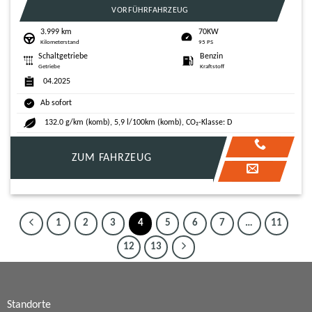
VORFÜHRFAHRZEUG
3.999 km
70KW
Kilometerstand
95 PS
Schaltgetriebe
Benzin
Getriebe
Kraftstoff
04.2025
Ab sofort
132.0 g/km (komb), 5,9 l/100km (komb), CO₂-Klasse: D
ZUM FAHRZEUG
1
2
3
4
5
6
7
…
11
12
13
Standorte