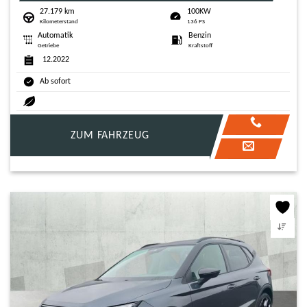
27.179 km
100KW
Kilometerstand
136 PS
Automatik
Benzin
Getriebe
Kraftstoff
12.2022
Ab sofort
ZUM FAHRZEUG