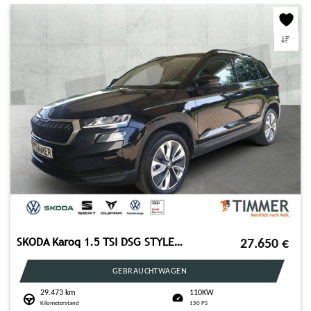
SKODA Karoq 1.5 TSI DSG STYLE +LED +RKAM +VIRTUAL +NAV
27.650
€
GEBRAUCHTWAGEN
29.473 km
110KW
Kilometerstand
150 PS