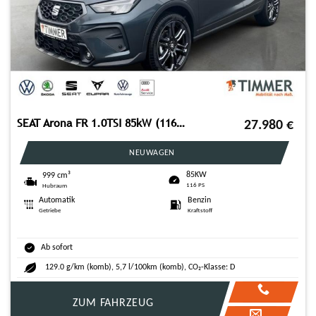
SEAT Arona FR 1.0TSI 85kW (116PS)*DSG*SHZ*ACC*NAVI*RF
27.980
€
NEUWAGEN
85KW
999 cm³
116 PS
Hubraum
Automatik
Benzin
Getriebe
Kraftstoff
Ab sofort
129.0 g/km (komb), 5,7 l/100km (komb), CO₂-Klasse: D
ZUM FAHRZEUG