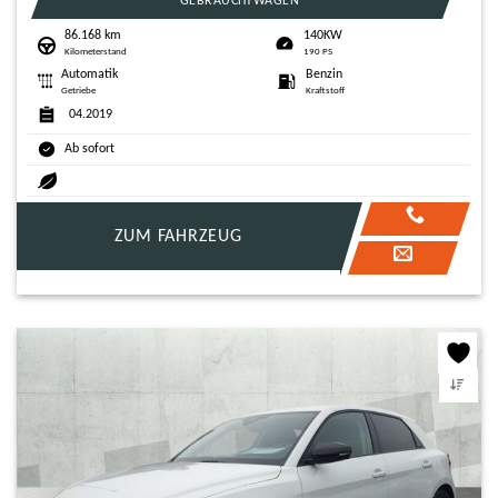
GEBRAUCHTWAGEN
86.168 km
140KW
Kilometerstand
190 PS
Automatik
Benzin
Getriebe
Kraftstoff
04.2019
Ab sofort
ZUM FAHRZEUG