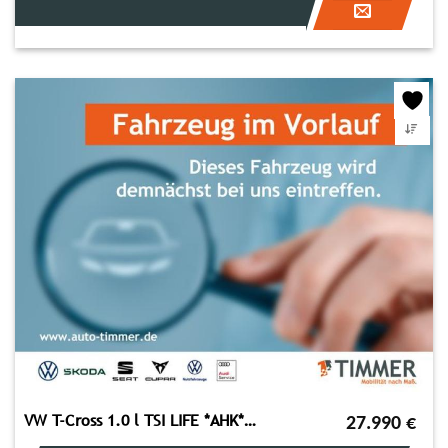
VW T-Cross 1.0 l TSI LIFE *AHK*NAVI*APP-CONNECT*RÜC
27.990
€