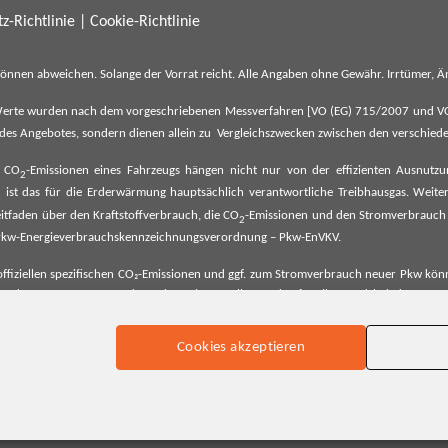
z-Richtlinie
|
Cookie-Richtlinie
können abweichen. Solange der Vorrat reicht. Alle Angaben ohne Gewähr. Irrtümer,
erte wurden nach dem vorgeschriebenen Messverfahren [VO (EG) 715/2007 und VO (E
il des Angebotes, sondern dienen allein zu Vergleichszwecken zwischen den verschie
e CO
-Emissionen eines Fahrzeugs hängen nicht nur von der effizienten Ausnutz
2
ist das für die Erderwärmung hauptsächlich verantwortliche Treibhausgas. Weitere
2
tfaden über den Kraftstoffverbrauch, die CO
-Emissionen und den Stromverbrauch
2
ehe Pkw-Energieverbrauchskennzeichnungsverordnung – Pkw-EnVKV.
ffiziellen spezifischen CO₂-Emissionen und ggf. zum Stromverbrauch neuer Pkw können
er Pkw entnommen werden. Dieser ist an allen Verkaufsstellen und bei der Deut
Cookies akzeptieren