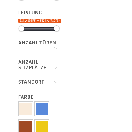
LEISTUNG
12 kW (16 PS) →
522 kW (710 PS)
ANZAHL TÜREN
ANZAHL
SITZPLÄTZE
STANDORT
FARBE