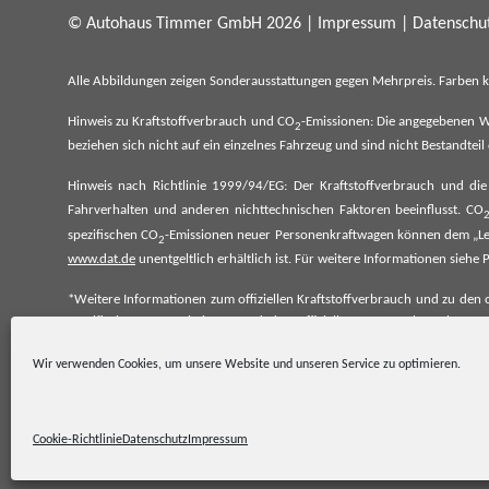
© Autohaus Timmer GmbH 2026 |
Impressum
|
Datenschut
Alle Abbildungen zeigen Sonderausstattungen gegen Mehrpreis. Farben 
Hinweis zu Kraftstoffverbrauch und CO
-Emissionen: Die angegebenen W
2
beziehen sich nicht auf ein einzelnes Fahrzeug und sind nicht Bestandte
Hinweis nach Richtlinie 1999/94/EG: Der Kraftstoffverbrauch und di
Fahrverhalten und anderen nichttechnischen Faktoren beeinflusst. CO
spezifischen CO
-Emissionen neuer Personenkraftwagen können dem „Lei
2
www.dat.de
unentgeltlich erhältlich ist. Für weitere Informationen si
*Weitere Informationen zum offiziellen Kraftstoffverbrauch und zu den o
spezifischen CO₂-Emissionen und den offiziellen Stromverbrauch neu
www.dat.de.
Wir verwenden Cookies, um unsere Website und unseren Service zu optimieren.
Cookie-Richtlinie
Datenschutz
Impressum