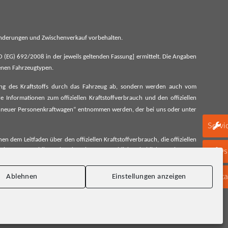
 Änderungen und Zwischenverkauf vorbehalten.
G) 692/2008 in der jeweils geltenden Fassung] ermittelt. Die Angaben
denen Fahrzeugtypen.
ung des Kraftstoffs durch das Fahrzeug ab, sondern werden auch vom
 Informationen zum offiziellen Kraftstoffverbrauch und den offiziellen
 neuer Personenkraftwagen“ entnommen werden, der bei uns oder unter
Servi
 dem Leitfaden über den offiziellen Kraftstoffverbrauch, die offiziellen
schen Automobil Treuhand GmbH unentgeltlich erhältlich, sowie unter
Newsl
Konta
Ablehnen
Einstellungen anzeigen