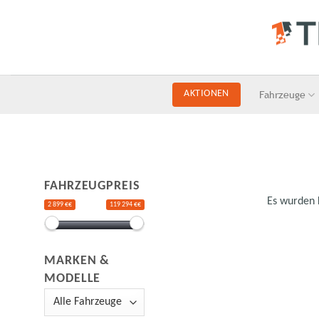
Skip
to
content
Fahrzeuge
AKTIONEN
FAHRZEUGPREIS
Es wurden 
2 899 €€
119 294 €€
MARKEN &
MODELLE