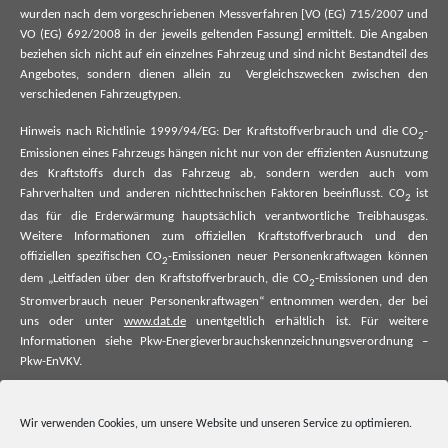
wurden nach dem vorgeschriebenen Messverfahren [VO (EG) 715/2007 und
VO (EG) 692/2008 in der jeweils geltenden Fassung] ermittelt. Die Angaben
beziehen sich nicht auf ein einzelnes Fahrzeug und sind nicht Bestandteil des
Angebotes, sondern dienen allein zu Vergleichszwecken zwischen den
verschiedenen Fahrzeugtypen.
Hinweis nach Richtlinie 1999/94/EG: Der Kraftstoffverbrauch und die CO
-
2
Emissionen eines Fahrzeugs hängen nicht nur von der effizienten Ausnutzung
des Kraftstoffs durch das Fahrzeug ab, sondern werden auch vom
Fahrverhalten und anderen nichttechnischen Faktoren beeinflusst. CO
ist
2
das für die Erderwärmung hauptsächlich verantwortliche Treibhausgas.
Weitere Informationen zum offiziellen Kraftstoffverbrauch und den
offiziellen spezifischen CO
-Emissionen neuer Personenkraftwagen können
2
dem „Leitfaden über den Kraftstoffverbrauch, die CO
-Emissionen und den
2
Stromverbrauch neuer Personenkraftwagen“ entnommen werden, der bei
uns oder unter
www.dat.de
unentgeltlich erhältlich ist. Für weitere
Informationen siehe Pkw-Energieverbrauchskennzeichnungsverordnung –
Pkw-EnVKV.
*Weitere Informationen zum offiziellen Kraftstoffverbrauch und zu den
offiziellen spezifischen CO₂-Emissionen und ggf. zum Stromverbrauch neuer
Wir verwenden Cookies, um unsere Website und unseren Service zu optimieren.
Pkw können dem Leitfaden über den offiziellen Kraftstoffverbrauch, die