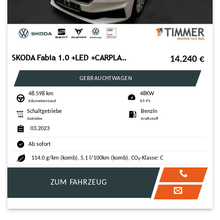
SKODA Fabia 1.0 +LED +CARPLAY +SHZ +DAB +ALLWETTER +
14.240
€
GEBRAUCHTWAGEN
48.598 km
48KW
Kilometerstand
65 PS
Schaltgetriebe
Benzin
Getriebe
Kraftstoff
03.2023
Ab sofort
114.0 g/km (komb), 5,1 l/100km (komb), CO₂-Klasse: C
ZUM FAHRZEUG