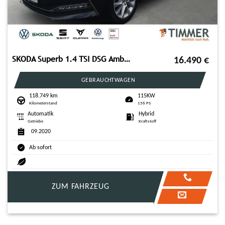
SKODA Superb 1.4 TSI DSG Ambition iV +AHK+EHK+LED+ACC+
16.490
€
GEBRAUCHTWAGEN
118.749 km
115KW
Kilometerstand
156 PS
Automatik
Hybrid
Getriebe
Kraftstoff
09.2020
Ab sofort
ZUM FAHRZEUG