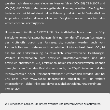
wurden nach dem vorgeschriebenen Messverfahren [VO (EG) 715/2007 und
VO (EG) 692/2008 in der jeweils geltenden Fassung] ermittelt. Die Angaben
beziehen sich nicht auf ein einzelnes Fahrzeug und sind nicht Bestandteil des
Angebotes, sondern dienen allein zu Vergleichszwecken zwischen den
verschiedenen Fahrzeugtypen.
Hinweis nach Richtlinie 1999/94/EG: Der Kraftstoffverbrauch und die CO
-
2
Emissionen eines Fahrzeugs hängen nicht nur von der effizienten Ausnutzung
des Kraftstoffs durch das Fahrzeug ab, sondern werden auch vom
Fahrverhalten und anderen nichttechnischen Faktoren beeinflusst. CO
ist
2
das für die Erderwärmung hauptsächlich verantwortliche Treibhausgas.
Weitere Informationen zum offiziellen Kraftstoffverbrauch und den
offiziellen spezifischen CO
-Emissionen neuer Personenkraftwagen können
2
dem „Leitfaden über den Kraftstoffverbrauch, die CO
-Emissionen und den
2
Stromverbrauch neuer Personenkraftwagen“ entnommen werden, der bei
uns oder unter
www.dat.de
unentgeltlich erhältlich ist. Für weitere
Informationen siehe Pkw-Energieverbrauchskennzeichnungsverordnung –
Pkw-EnVKV.
*Weitere Informationen zum offiziellen Kraftstoffverbrauch und zu den
offiziellen spezifischen CO₂-Emissionen und ggf. zum Stromverbrauch neuer
Wir verwenden Cookies, um unsere Website und unseren Service zu optimieren.
Pkw können dem Leitfaden über den offiziellen Kraftstoffverbrauch, die