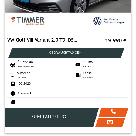
VW Golf VIII Variant 2.0 TDI DSG Style +NAVI +ACC +
19.990
€
GEBRAUCHTWAGEN
85.722 km
110KW
Kilometerstand
150 PS
Automatik
Diesel
Getriebe
Kraftstoff
03.2023
Ab sofort
ZUM FAHRZEUG