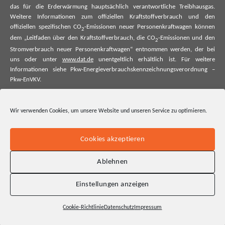
das für die Erderwärmung hauptsächlich verantwortliche Treibhausgas.
Weitere Informationen zum offiziellen Kraftstoffverbrauch und den
offiziellen spezifischen CO
-Emissionen neuer Personenkraftwagen können
2
dem „Leitfaden über den Kraftstoffverbrauch, die CO
-Emissionen und den
2
Stromverbrauch neuer Personenkraftwagen“ entnommen werden, der bei
uns oder unter
www.dat.de
unentgeltlich erhältlich ist. Für weitere
Informationen siehe Pkw-Energieverbrauchskennzeichnungsverordnung –
Pkw-EnVKV.
*Weitere Informationen zum offiziellen Kraftstoffverbrauch und zu den
offiziellen spezifischen CO₂-Emissionen und ggf. zum Stromverbrauch neuer
Wir verwenden Cookies, um unsere Website und unseren Service zu optimieren.
Pkw können dem Leitfaden über den offiziellen Kraftstoffverbrauch, die
offiziellen spezifischen CO₂-Emissionen und den offiziellen Stromverbrauch
neuer Pkw entnommen werden. Dieser ist an allen Verkaufsstellen und bei
Cookies akzeptieren
der Deutschen Automobil Treuhand GmbH unentgeltlich erhältlich, sowie
unter www.dat.de.
Ablehnen
Einstellungen anzeigen
Cookie-Richtlinie
Datenschutz
Impressum