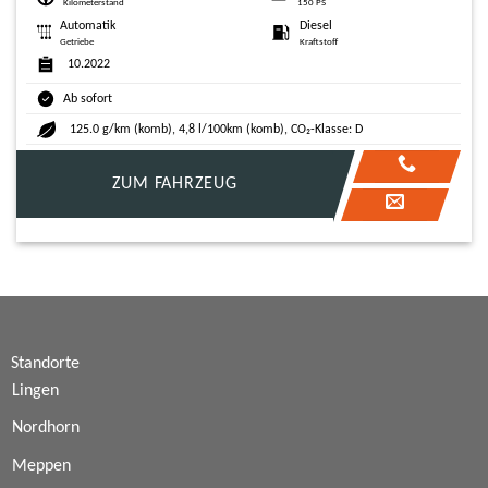
Kilometerstand
150 PS
Automatik
Diesel
Getriebe
Kraftstoff
10.2022
Ab sofort
125.0 g/km (komb), 4,8 l/100km (komb), CO₂-Klasse: D
ZUM FAHRZEUG
Standorte
Lingen
Nordhorn
Meppen