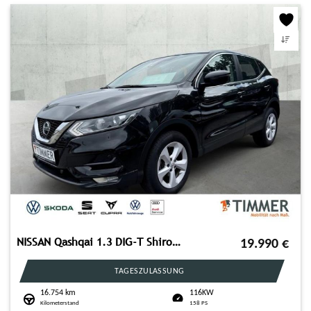
NISSAN Qashqai 1.3 DIG-T Shiro +NAVI +7-GangDCT +LM-FEL
19.990
€
TAGESZULASSUNG
16.754 km
116KW
Kilometerstand
158 PS