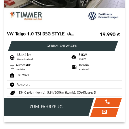
VW Taigo 1.0 TSI DSG STYLE +AHK +IQ.LIGHT +ACC +RKA
19.990
€
GEBRAUCHTWAGEN
38.142 km
81KW
Kilometerstand
110 PS
Automatik
Benzin
Getriebe
Kraftstoff
05.2022
Ab sofort
134.0 g/km (komb), 5,9 l/100km (komb), CO₂-Klasse: D
ZUM FAHRZEUG