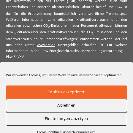
des Kraftstoffs durch das Fahrzeug ab, sondern werden auch vom
Fahrverhalten und anderen nichttechnischen Faktoren beeinflusst. CO
ist
2
das für die Erderwärmung hauptsächlich verantwortliche Treibhausgas.
Weitere Informationen zum offiziellen Kraftstoffverbrauch und den
offiziellen spezifischen CO
-Emissionen neuer Personenkraftwagen können
2
dem „Leitfaden über den Kraftstoffverbrauch, die CO
-Emissionen und den
2
Stromverbrauch neuer Personenkraftwagen“ entnommen werden, der bei
uns oder unter
www.dat.de
unentgeltlich erhältlich ist. Für weitere
Informationen siehe Pkw-Energieverbrauchskennzeichnungsverordnung –
Pkw-EnVKV.
*Weitere Informationen zum offiziellen Kraftstoffverbrauch und zu den
offiziellen spezifischen CO₂-Emissionen und ggf. zum Stromverbrauch neuer
Wir verwenden Cookies, um unsere Website und unseren Service zu optimieren.
Pkw können dem Leitfaden über den offiziellen Kraftstoffverbrauch, die
offiziellen spezifischen CO₂-Emissionen und den offiziellen Stromverbrauch
neuer Pkw entnommen werden. Dieser ist an allen Verkaufsstellen und bei
Cookies akzeptieren
der Deutschen Automobil Treuhand GmbH unentgeltlich erhältlich, sowie
unter www.dat.de.
Ablehnen
Einstellungen anzeigen
Cookie-Richtlinie
Datenschutz
Impressum