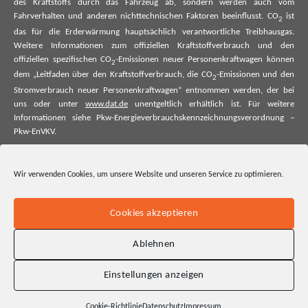
des Kraftstoffs durch das Fahrzeug ab, sondern werden auch vom
Fahrverhalten und anderen nichttechnischen Faktoren beeinflusst. CO
ist
2
das für die Erderwärmung hauptsächlich verantwortliche Treibhausgas.
Weitere Informationen zum offiziellen Kraftstoffverbrauch und den
offiziellen spezifischen CO
-Emissionen neuer Personenkraftwagen können
2
dem „Leitfaden über den Kraftstoffverbrauch, die CO
-Emissionen und den
2
Stromverbrauch neuer Personenkraftwagen“ entnommen werden, der bei
uns oder unter
www.dat.de
unentgeltlich erhältlich ist. Für weitere
Informationen siehe Pkw-Energieverbrauchskennzeichnungsverordnung –
Pkw-EnVKV.
*Weitere Informationen zum offiziellen Kraftstoffverbrauch und zu den
offiziellen spezifischen CO₂-Emissionen und ggf. zum Stromverbrauch neuer
Wir verwenden Cookies, um unsere Website und unseren Service zu optimieren.
Pkw können dem Leitfaden über den offiziellen Kraftstoffverbrauch, die
offiziellen spezifischen CO₂-Emissionen und den offiziellen Stromverbrauch
neuer Pkw entnommen werden. Dieser ist an allen Verkaufsstellen und bei
Cookies akzeptieren
der Deutschen Automobil Treuhand GmbH unentgeltlich erhältlich, sowie
unter www.dat.de.
Ablehnen
Einstellungen anzeigen
Cookie-Richtlinie
Datenschutz
Impressum