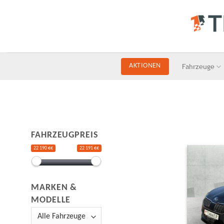
Skip
to
content
Fahrzeuge
AKTIONEN
FAHRZEUGPREIS
22 190 €€
22 191 €€
MARKEN &
MODELLE