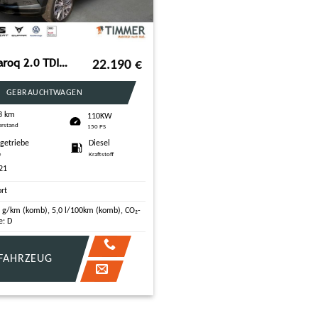
SKODA Karoq 2.0 TDI CLEVER +LED +CANTON +STHZG +VIRTUA
22.190
€
GEBRAUCHTWAGEN
3 km
110KW
erstand
150 PS
tgetriebe
Diesel
e
Kraftstoff
21
ort
 g/km (komb), 5,0 l/100km (komb), CO₂-
e: D
FAHRZEUG