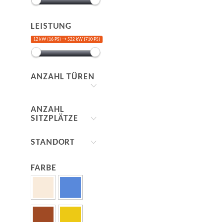
LEISTUNG
12 kW (16 PS) →
522 kW (710 PS)
ANZAHL TÜREN
ANZAHL
SITZPLÄTZE
STANDORT
FARBE