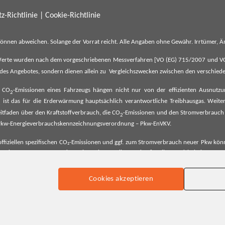
z-Richtlinie
|
Cookie-Richtlinie
können abweichen. Solange der Vorrat reicht. Alle Angaben ohne Gewähr. Irrtümer,
erte wurden nach dem vorgeschriebenen Messverfahren [VO (EG) 715/2007 und VO (E
il des Angebotes, sondern dienen allein zu Vergleichszwecken zwischen den verschie
e CO
-Emissionen eines Fahrzeugs hängen nicht nur von der effizienten Ausnutz
2
ist das für die Erderwärmung hauptsächlich verantwortliche Treibhausgas. Weitere
2
tfaden über den Kraftstoffverbrauch, die CO
-Emissionen und den Stromverbrauch
2
ehe Pkw-Energieverbrauchskennzeichnungsverordnung – Pkw-EnVKV.
ffiziellen spezifischen CO₂-Emissionen und ggf. zum Stromverbrauch neuer Pkw können
er Pkw entnommen werden. Dieser ist an allen Verkaufsstellen und bei der Deut
Cookies akzeptieren