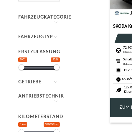
FAHRZEUGKATEGORIE
FAHRZEUGTYP
72.90
ERSTZULASSUNG
Kilomet
Schal
2002
2026
Getrieb
11.20
Ab sof
GETRIEBE
129.0
Klass
ANTRIEBSTECHNIK
ZUM 
KILOMETERSTAND
0 km
328000 km