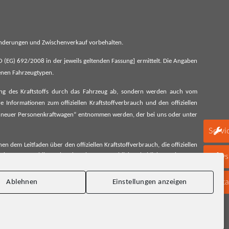
 Änderungen und Zwischenverkauf vorbehalten.
G) 692/2008 in der jeweils geltenden Fassung] ermittelt. Die Angaben
denen Fahrzeugtypen.
ung des Kraftstoffs durch das Fahrzeug ab, sondern werden auch vom
 Informationen zum offiziellen Kraftstoffverbrauch und den offiziellen
 neuer Personenkraftwagen“ entnommen werden, der bei uns oder unter
Servi
 dem Leitfaden über den offiziellen Kraftstoffverbrauch, die offiziellen
schen Automobil Treuhand GmbH unentgeltlich erhältlich, sowie unter
Newsl
Konta
Ablehnen
Einstellungen anzeigen