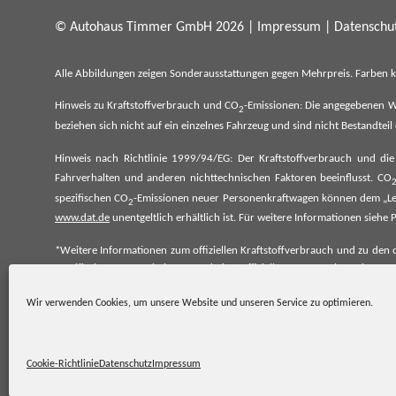
© Autohaus Timmer GmbH 2026 |
Impressum
|
Datenschut
Alle Abbildungen zeigen Sonderausstattungen gegen Mehrpreis. Farben 
Hinweis zu Kraftstoffverbrauch und CO
-Emissionen: Die angegebenen W
2
beziehen sich nicht auf ein einzelnes Fahrzeug und sind nicht Bestandte
Hinweis nach Richtlinie 1999/94/EG: Der Kraftstoffverbrauch und di
Fahrverhalten und anderen nichttechnischen Faktoren beeinflusst. CO
spezifischen CO
-Emissionen neuer Personenkraftwagen können dem „Lei
2
www.dat.de
unentgeltlich erhältlich ist. Für weitere Informationen si
*Weitere Informationen zum offiziellen Kraftstoffverbrauch und zu den o
spezifischen CO₂-Emissionen und den offiziellen Stromverbrauch neu
www.dat.de.
Wir verwenden Cookies, um unsere Website und unseren Service zu optimieren.
Cookie-Richtlinie
Datenschutz
Impressum