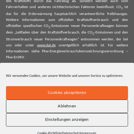
des Kraftstoffs durch das Fahrzeug ab, sondern werden auch vom
Fahrverhalten und anderen nichttechnischen Faktoren beeinflusst. CO
ist
2
das für die Erderwärmung hauptsächlich verantwortliche Treibhausgas.
Weitere Informationen zum offiziellen Kraftstoffverbrauch und den
offiziellen spezifischen CO
-Emissionen neuer Personenkraftwagen können
2
dem „Leitfaden über den Kraftstoffverbrauch, die CO
-Emissionen und den
2
Stromverbrauch neuer Personenkraftwagen“ entnommen werden, der bei
uns oder unter
www.dat.de
unentgeltlich erhältlich ist. Für weitere
Informationen siehe Pkw-Energieverbrauchskennzeichnungsverordnung –
Pkw-EnVKV.
*Weitere Informationen zum offiziellen Kraftstoffverbrauch und zu den
offiziellen spezifischen CO₂-Emissionen und ggf. zum Stromverbrauch neuer
Wir verwenden Cookies, um unsere Website und unseren Service zu optimieren.
Pkw können dem Leitfaden über den offiziellen Kraftstoffverbrauch, die
offiziellen spezifischen CO₂-Emissionen und den offiziellen Stromverbrauch
neuer Pkw entnommen werden. Dieser ist an allen Verkaufsstellen und bei
Cookies akzeptieren
der Deutschen Automobil Treuhand GmbH unentgeltlich erhältlich, sowie
unter www.dat.de.
Ablehnen
Einstellungen anzeigen
Cookie-Richtlinie
Datenschutz
Impressum