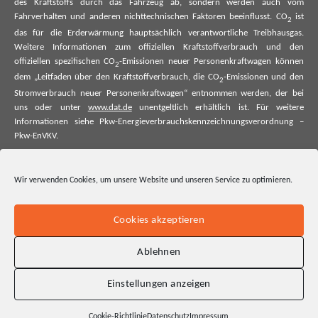
des Kraftstoffs durch das Fahrzeug ab, sondern werden auch vom
Fahrverhalten und anderen nichttechnischen Faktoren beeinflusst. CO
ist
2
das für die Erderwärmung hauptsächlich verantwortliche Treibhausgas.
Weitere Informationen zum offiziellen Kraftstoffverbrauch und den
offiziellen spezifischen CO
-Emissionen neuer Personenkraftwagen können
2
dem „Leitfaden über den Kraftstoffverbrauch, die CO
-Emissionen und den
2
Stromverbrauch neuer Personenkraftwagen“ entnommen werden, der bei
uns oder unter
www.dat.de
unentgeltlich erhältlich ist. Für weitere
Informationen siehe Pkw-Energieverbrauchskennzeichnungsverordnung –
Pkw-EnVKV.
*Weitere Informationen zum offiziellen Kraftstoffverbrauch und zu den
offiziellen spezifischen CO₂-Emissionen und ggf. zum Stromverbrauch neuer
Wir verwenden Cookies, um unsere Website und unseren Service zu optimieren.
Pkw können dem Leitfaden über den offiziellen Kraftstoffverbrauch, die
offiziellen spezifischen CO₂-Emissionen und den offiziellen Stromverbrauch
neuer Pkw entnommen werden. Dieser ist an allen Verkaufsstellen und bei
Cookies akzeptieren
der Deutschen Automobil Treuhand GmbH unentgeltlich erhältlich, sowie
unter www.dat.de.
Ablehnen
Einstellungen anzeigen
Cookie-Richtlinie
Datenschutz
Impressum