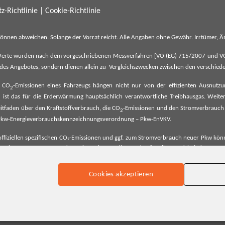
z-Richtlinie
|
Cookie-Richtlinie
können abweichen. Solange der Vorrat reicht. Alle Angaben ohne Gewähr. Irrtümer,
erte wurden nach dem vorgeschriebenen Messverfahren [VO (EG) 715/2007 und VO (E
il des Angebotes, sondern dienen allein zu Vergleichszwecken zwischen den verschie
e CO
-Emissionen eines Fahrzeugs hängen nicht nur von der effizienten Ausnutz
2
ist das für die Erderwärmung hauptsächlich verantwortliche Treibhausgas. Weitere
2
tfaden über den Kraftstoffverbrauch, die CO
-Emissionen und den Stromverbrauch
2
ehe Pkw-Energieverbrauchskennzeichnungsverordnung – Pkw-EnVKV.
ffiziellen spezifischen CO₂-Emissionen und ggf. zum Stromverbrauch neuer Pkw können
er Pkw entnommen werden. Dieser ist an allen Verkaufsstellen und bei der Deut
Cookies akzeptieren