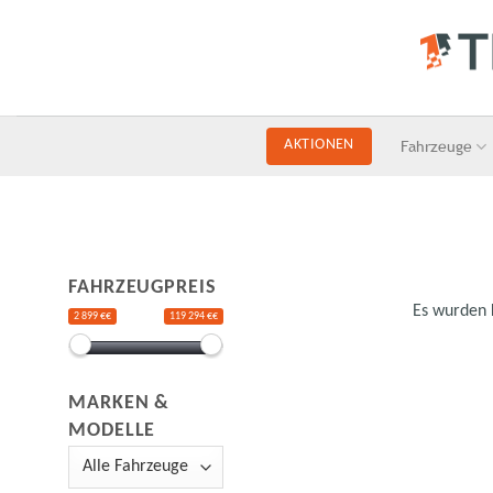
Skip
to
content
Fahrzeuge
AKTIONEN
FAHRZEUGPREIS
Es wurden 
2 899 €€
119 294 €€
MARKEN &
MODELLE