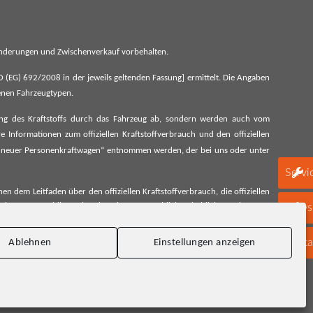
 Änderungen und Zwischenverkauf vorbehalten.
G) 692/2008 in der jeweils geltenden Fassung] ermittelt. Die Angaben
denen Fahrzeugtypen.
ung des Kraftstoffs durch das Fahrzeug ab, sondern werden auch vom
 Informationen zum offiziellen Kraftstoffverbrauch und den offiziellen
 neuer Personenkraftwagen“ entnommen werden, der bei uns oder unter
Servi
 dem Leitfaden über den offiziellen Kraftstoffverbrauch, die offiziellen
schen Automobil Treuhand GmbH unentgeltlich erhältlich, sowie unter
Newsl
Konta
Ablehnen
Einstellungen anzeigen