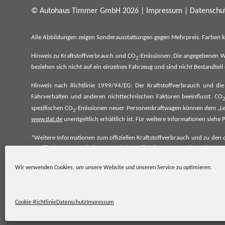
© Autohaus Timmer GmbH 2026 |
Impressum
|
Datenschut
Alle Abbildungen zeigen Sonderausstattungen gegen Mehrpreis. Farben 
Hinweis zu Kraftstoffverbrauch und CO
-Emissionen: Die angegebenen W
2
beziehen sich nicht auf ein einzelnes Fahrzeug und sind nicht Bestandte
Hinweis nach Richtlinie 1999/94/EG: Der Kraftstoffverbrauch und di
Fahrverhalten und anderen nichttechnischen Faktoren beeinflusst. CO
spezifischen CO
-Emissionen neuer Personenkraftwagen können dem „Lei
2
www.dat.de
unentgeltlich erhältlich ist. Für weitere Informationen si
*Weitere Informationen zum offiziellen Kraftstoffverbrauch und zu den o
spezifischen CO₂-Emissionen und den offiziellen Stromverbrauch neu
www.dat.de.
Wir verwenden Cookies, um unsere Website und unseren Service zu optimieren.
Cookie-Richtlinie
Datenschutz
Impressum