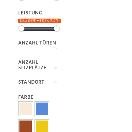
LEISTUNG
12 kW (16 PS) →
522 kW (710 PS)
ANZAHL TÜREN
ANZAHL
SITZPLÄTZE
STANDORT
FARBE