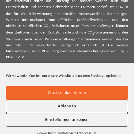
des Kraftstoffs durch das Fahrzeug ab, sondern werden auch vom
Fahrverhalten und anderen nichttechnischen Faktoren beeinflusst. CO
ist
2
das für die Erderwärmung hauptsächlich verantwortliche Treibhausgas.
Weitere Informationen zum offiziellen Kraftstoffverbrauch und den
offiziellen spezifischen CO
-Emissionen neuer Personenkraftwagen können
2
dem „Leitfaden über den Kraftstoffverbrauch, die CO
-Emissionen und den
2
Stromverbrauch neuer Personenkraftwagen“ entnommen werden, der bei
uns oder unter
www.dat.de
unentgeltlich erhältlich ist. Für weitere
Informationen siehe Pkw-Energieverbrauchskennzeichnungsverordnung –
Pkw-EnVKV.
*Weitere Informationen zum offiziellen Kraftstoffverbrauch und zu den
offiziellen spezifischen CO₂-Emissionen und ggf. zum Stromverbrauch neuer
Wir verwenden Cookies, um unsere Website und unseren Service zu optimieren.
Pkw können dem Leitfaden über den offiziellen Kraftstoffverbrauch, die
offiziellen spezifischen CO₂-Emissionen und den offiziellen Stromverbrauch
neuer Pkw entnommen werden. Dieser ist an allen Verkaufsstellen und bei
Cookies akzeptieren
der Deutschen Automobil Treuhand GmbH unentgeltlich erhältlich, sowie
unter www.dat.de.
Ablehnen
Einstellungen anzeigen
Cookie-Richtlinie
Datenschutz
Impressum