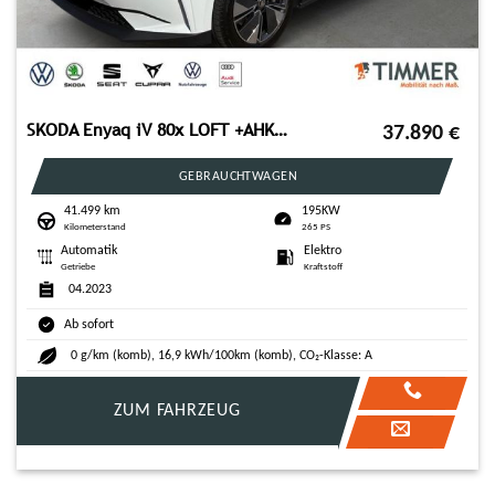
SKODA Enyaq iV 80x LOFT +AHK +MATRIX +ACC +CARPLAY +RK
37.890
€
GEBRAUCHTWAGEN
41.499 km
195KW
Kilometerstand
265 PS
Automatik
Elektro
Getriebe
Kraftstoff
04.2023
Ab sofort
0 g/km (komb), 16,9 kWh/100km (komb), CO₂-Klasse: A
ZUM FAHRZEUG