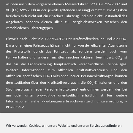
wurden nach dem vorgeschriebenen Messverfahren [VO (EG) 715/2007 und
VO (EG) 692/2008 in der jeweils geltenden Fassung] ermittelt. Die Angaben
beziehen sich nicht auf ein einzelnes Fahrzeug und sind nicht Bestandteil des
Angebotes, sondern dienen allein zu Vergleichszwecken zwischen den
verschiedenen Fahrzeugtypen.
Hinweis nach Richtlinie 1999/94/EG: Der Kraftstoffverbrauch und die CO
-
2
Emissionen eines Fahrzeugs hängen nicht nur von der effizienten Ausnutzung
des Kraftstoffs durch das Fahrzeug ab, sondern werden auch vom
Fahrverhalten und anderen nichttechnischen Faktoren beeinflusst. CO
ist
2
das für die Erderwärmung hauptsächlich verantwortliche Treibhausgas.
Weitere Informationen zum offiziellen Kraftstoffverbrauch und den
offiziellen spezifischen CO
-Emissionen neuer Personenkraftwagen können
2
dem „Leitfaden über den Kraftstoffverbrauch, die CO
-Emissionen und den
2
Stromverbrauch neuer Personenkraftwagen“ entnommen werden, der bei
uns oder unter
www.dat.de
unentgeltlich erhältlich ist. Für weitere
Informationen siehe Pkw-Energieverbrauchskennzeichnungsverordnung –
Pkw-EnVKV.
*Weitere Informationen zum offiziellen Kraftstoffverbrauch und zu den
offiziellen spezifischen CO₂-Emissionen und ggf. zum Stromverbrauch neuer
Wir verwenden Cookies, um unsere Website und unseren Service zu optimieren.
Pkw können dem Leitfaden über den offiziellen Kraftstoffverbrauch, die