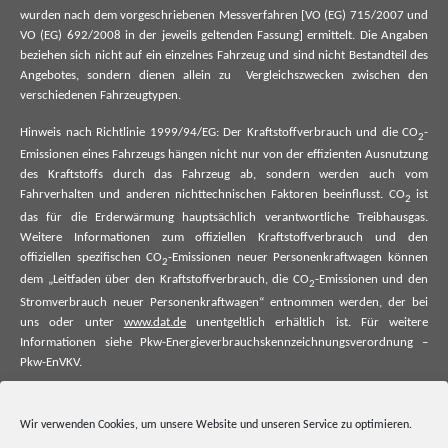
wurden nach dem vorgeschriebenen Messverfahren [VO (EG) 715/2007 und
VO (EG) 692/2008 in der jeweils geltenden Fassung] ermittelt. Die Angaben
beziehen sich nicht auf ein einzelnes Fahrzeug und sind nicht Bestandteil des
Angebotes, sondern dienen allein zu Vergleichszwecken zwischen den
verschiedenen Fahrzeugtypen.
Hinweis nach Richtlinie 1999/94/EG: Der Kraftstoffverbrauch und die CO
-
2
Emissionen eines Fahrzeugs hängen nicht nur von der effizienten Ausnutzung
des Kraftstoffs durch das Fahrzeug ab, sondern werden auch vom
Fahrverhalten und anderen nichttechnischen Faktoren beeinflusst. CO
ist
2
das für die Erderwärmung hauptsächlich verantwortliche Treibhausgas.
Weitere Informationen zum offiziellen Kraftstoffverbrauch und den
offiziellen spezifischen CO
-Emissionen neuer Personenkraftwagen können
2
dem „Leitfaden über den Kraftstoffverbrauch, die CO
-Emissionen und den
2
Stromverbrauch neuer Personenkraftwagen“ entnommen werden, der bei
uns oder unter
www.dat.de
unentgeltlich erhältlich ist. Für weitere
Informationen siehe Pkw-Energieverbrauchskennzeichnungsverordnung –
Pkw-EnVKV.
*Weitere Informationen zum offiziellen Kraftstoffverbrauch und zu den
offiziellen spezifischen CO₂-Emissionen und ggf. zum Stromverbrauch neuer
Wir verwenden Cookies, um unsere Website und unseren Service zu optimieren.
Pkw können dem Leitfaden über den offiziellen Kraftstoffverbrauch, die