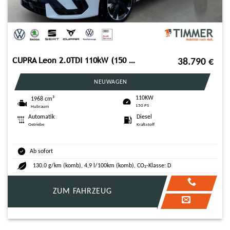
CUPRA Leon 2.0TDI 110kW (150 PS)*DSG*SHZ*RFK*Travel-As
38.790
€
NEUWAGEN
110KW
1968 cm³
150 PS
Hubraum
Automatik
Diesel
Getriebe
Kraftstoff
Ab sofort
130.0 g/km (komb), 4,9 l/100km (komb), CO₂-Klasse: D
ZUM FAHRZEUG